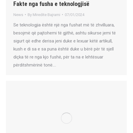
Fakte nga fusha e teknologjisë
News
By
Miredite Bajrami
07/01/2024
Se teknologjia është një nga fushat më të zhvilluara,
besojmë që pajtohemi të gjithë, ashtu sikurse jemi të
sigurt që edhe derisa jeni duke e lexuar këtë artikull,
kush e di sa e sa puna është duke u bërë për të sjell
diçka të re nga kjo fushë, për ta na e lehtësuar
përditshmërinë tonë.…