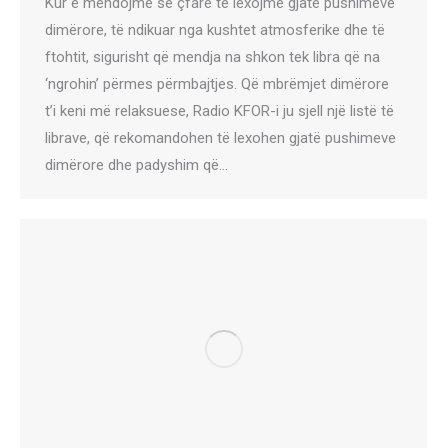
Kur e mendojmë se çfarë të lexojmë gjatë pushimeve
dimërore, të ndikuar nga kushtet atmosferike dhe të
ftohtit, sigurisht që mendja na shkon tek libra që na
‘ngrohin’ përmes përmbajtjes. Që mbrëmjet dimërore
t’i keni më relaksuese, Radio KFOR-i ju sjell një listë të
librave, që rekomandohen të lexohen gjatë pushimeve
dimërore dhe padyshim që…