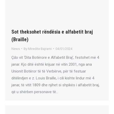
Sot theksohet rëndësia e alfabetit braj
(Braille)
News
By
Miredite Bajrami
04/01/2024
Çdo vit ‘Dita Botërore e Alfabetit Braj’, festohet më 4
janar. Kjo ditë është krijuar në vitin 2001, nga ana
Unionit Botëror të të Verbërve, për të festuar
ditëlindjen e z. Louis Braille, i cili kishte lindur më 4
janar, të vitit 1809 dhe njihet si shpikës i alfabetit braj,
që u shërben personave të…