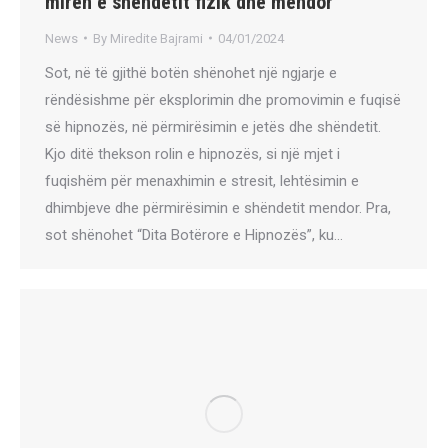
mirën e shëndetit fizik dhe mendor
News
By
Miredite Bajrami
04/01/2024
Sot, në të gjithë botën shënohet një ngjarje e
rëndësishme për eksplorimin dhe promovimin e fuqisë
së hipnozës, në përmirësimin e jetës dhe shëndetit.
Kjo ditë thekson rolin e hipnozës, si një mjet i
fuqishëm për menaxhimin e stresit, lehtësimin e
dhimbjeve dhe përmirësimin e shëndetit mendor. Pra,
sot shënohet “Dita Botërore e Hipnozës”, ku…