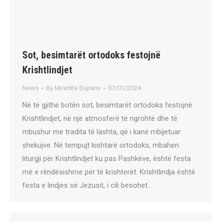
Sot, besimtarët ortodoks festojnë
Krishtlindjet
News
By
Miredite Bajrami
07/01/2024
Në të gjithë botën sot, besimtarët ortodoks festojnë
Krishtlindjet, në një atmosferë të ngrohtë dhe të
mbushur me tradita të lashta, që i kanë mbijetuar
shekujve. Në tempujt kishtarë ortodoks, mbahen
liturgji për Krishtlindjet ku pas Pashkëve, është festa
më e rëndësishme për të krishterët. Krishtlindja është
festa e lindjes së Jezusit, i cili besohet…