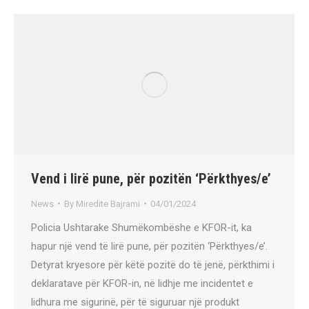
Vend i lirë pune, për pozitën ‘Përkthyes/e’
News
By
Miredite Bajrami
04/01/2024
Policia Ushtarake Shumëkombëshe e KFOR-it, ka
hapur një vend të lirë pune, për pozitën ‘Përkthyes/e’.
Detyrat kryesore për këtë pozitë do të jenë, përkthimi i
deklaratave për KFOR-in, në lidhje me incidentet e
lidhura me sigurinë, për të siguruar një produkt