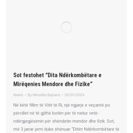
Sot festohet “Dita Ndërkombëtare e
Mirëqenies Mendore dhe Fizike”
News
By
Miredite Bajrami
03/01/2024
Në këtë fillim të Vitit të Ri, një ngjarje e veçantë po
përcillet në të gjithë botën për të nxitur vetë-
ndërgjegjësimin për shëndetin mendor dhe fizik. Sot,
më 3 janar jemi duke shënuar “Ditën Ndërkombëtare të