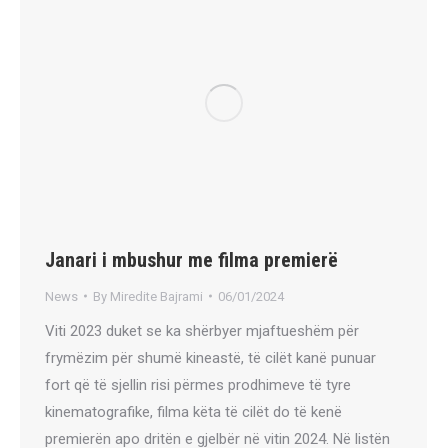
Janari i mbushur me filma premierë
News
By
Miredite Bajrami
06/01/2024
Viti 2023 duket se ka shërbyer mjaftueshëm për
frymëzim për shumë kineastë, të cilët kanë punuar
fort që të sjellin risi përmes prodhimeve të tyre
kinematografike, filma këta të cilët do të kenë
premierën apo dritën e gjelbër në vitin 2024. Në listën