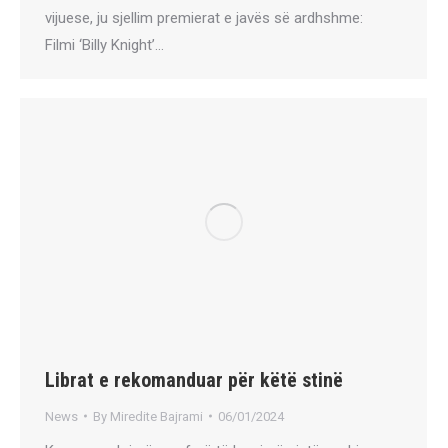
vijuese, ju sjellim premierat e javës së ardhshme:
Filmi ‘Billy Knight’…
Librat e rekomanduar për këtë stinë
News
By
Miredite Bajrami
06/01/2024