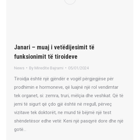
Janari – muaj i vetëdijesimit të
funksionimit të tiroideve
News
By
Miredite Bajrami
05/01/2024
Tiroidja është një gjëndër e vogël përgjegjëse për
prodhimin e hormoneve, që luajnë një rol vendimtar
tek organet, si: zemra, truri, mëlçia dhe veshkat. Që të
jemi të sigurt që çdo gjë është në rregull, përveç
vizitave tek doktorët, ne mund të bëjmë një test
shëndetësor edhe vetë: Keni një pasqyrë dore dhe një
gotë…