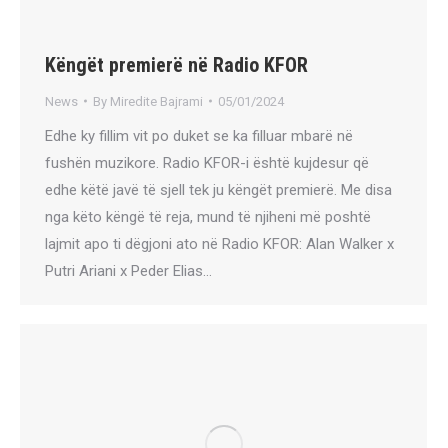
Këngët premierë në Radio KFOR
News
By
Miredite Bajrami
05/01/2024
Edhe ky fillim vit po duket se ka filluar mbarë në
fushën muzikore. Radio KFOR-i është kujdesur që
edhe këtë javë të sjell tek ju këngët premierë. Me disa
nga këto këngë të reja, mund të njiheni më poshtë
lajmit apo ti dëgjoni ato në Radio KFOR: Alan Walker x
Putri Ariani x Peder Elias…