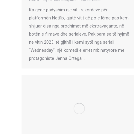
Ka qenë padyshim një vit i rekordeve për
platformën Netflix, gjatë vitit që po e lëmë pas kemi
shijuar disa nga prodhimet më ekstravagante, në
botën e filmave dhe serialeve. Pak para se të hyjmë
në vitin 2023, të gjithë i kemi sytë nga seriali
“Wednesday”, një komedi e errët mbinatyrore me
protagoniste Jenna Ortega,…