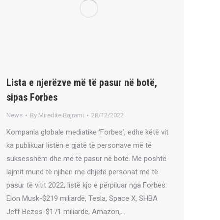
Lista e njerëzve më të pasur në botë,
sipas Forbes
News
By
Miredite Bajrami
28/12/2022
Kompania globale mediatike ‘Forbes’, edhe këtë vit
ka publikuar listën e gjatë të personave më të
suksesshëm dhe më të pasur në botë. Më poshtë
lajmit mund të njihen me dhjetë personat më të
pasur të vitit 2022, listë kjo e përpiluar nga Forbes:
Elon Musk-$219 miliardë, Tesla, Space X, SHBA
Jeff Bezos-$171 miliardë, Amazon,…