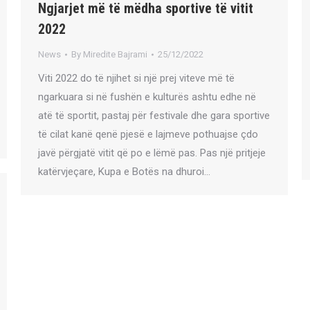
Ngjarjet më të mëdha sportive të vitit
2022
News
By
Miredite Bajrami
25/12/2022
Viti 2022 do të njihet si një prej viteve më të
ngarkuara si në fushën e kulturës ashtu edhe në
atë të sportit, pastaj për festivale dhe gara sportive
të cilat kanë qenë pjesë e lajmeve pothuajse çdo
javë përgjatë vitit që po e lëmë pas. Pas një pritjeje
katërvjeçare, Kupa e Botës na dhuroi…