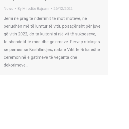
News
By
Miredite Bajrami
26/12/2022
Jemi në prag të ndërrimit të mot moteve, në
periudhën më të lumtur të vitit, posaçërisht për juve
që vitin 2022, do ta kujtoni si një vit të sukseseve,
të shëndetit të mirë dhe gëzimeve. Përveç stolisjes
së pemës së Krishtlindjes, nata e Vitit të Ri ka edhe
ceremoninë e gatimeve të veçanta dhe
dekorimeve…