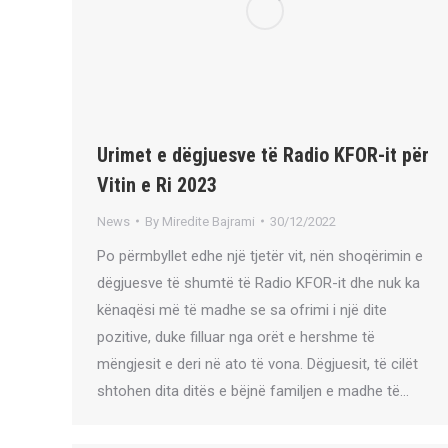
Urimet e dëgjuesve të Radio KFOR-it për
Vitin e Ri 2023
News
By
Miredite Bajrami
30/12/2022
Po përmbyllet edhe një tjetër vit, nën shoqërimin e
dëgjuesve të shumtë të Radio KFOR-it dhe nuk ka
kënaqësi më të madhe se sa ofrimi i një dite
pozitive, duke filluar nga orët e hershme të
mëngjesit e deri në ato të vona. Dëgjuesit, të cilët
shtohen dita ditës e bëjnë familjen e madhe të…