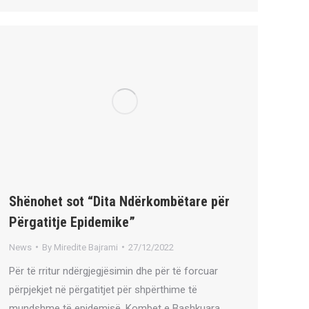
Shënohet sot “Dita Ndërkombëtare për
Përgatitje Epidemike”
News
By
Miredite Bajrami
27/12/2022
Për të rritur ndërgjegjësimin dhe për të forcuar
përpjekjet në përgatitjet për shpërthime të
mundshme të epidemisë, Kombet e Bashkuara