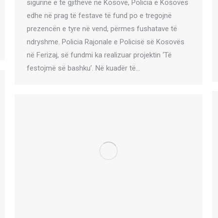
sigurinë e të gjithëve në Kosovë, Policia e Kosovës
edhe në prag të festave të fund po e tregojnë
prezencën e tyre në vend, përmes fushatave të
ndryshme. Policia Rajonale e Policisë së Kosovës
në Ferizaj, së fundmi ka realizuar projektin ‘Të
festojmë së bashku’. Në kuadër të…