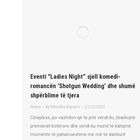
Eventi “Ladies Night” sjell komedi-
romancën ‘Shotgun Wedding’ dhe shumë
shpërblime të tjera
News
By
Miredite Bajrami
27/12/2022
Cineplexx, po vazhdon që te jetë vendi ku zbarkojnë
premierat botërore dhe vendi ku mund të kalojmë
momente të paharrueshme me më të dashurit