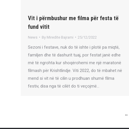
Vit i përmbushur me filma për festa të
fund vitit
News
By
Miredite Bajrami
25/12/2022
Sezoni i festave, nuk do të ishte i plotë pa miqtë,
familjen dhe të dashurit tuaj, por festat janë edhe
më të ngrohta kur shoqërohemi me një maratonë
filmash për Krishtlindje. Viti 2022, do të mbahet në
mend si vit në të cilin u prodhuan shumë filma
festiv, disa nga të cilët do ti veçojmë…
←