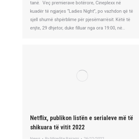
tanë. Veç premierave botërore, Cineplexx në
kuadër të ngjarjes “Ladies Night”, po vazhdon që të
sjell shumë shpërblime për pjesëmarrësit. Këtë të
enjte, 29 dhjetor, duke filluar nga ora 19:00, në…
Netflix, publikon listën e serialeve më të
shikuara të vitit 2022
News
By
Miredite Bajrami
26/12/2022