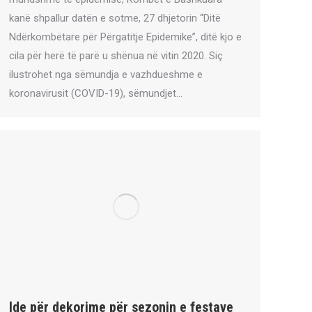
kanë shpallur datën e sotme, 27 dhjetorin “Ditë
Ndërkombëtare për Përgatitje Epidemike”, ditë kjo e
cila për herë të parë u shënua në vitin 2020. Siç
ilustrohet nga sëmundja e vazhdueshme e
koronavirusit (COVID-19), sëmundjet…
Ide për dekorime për sezonin e festave