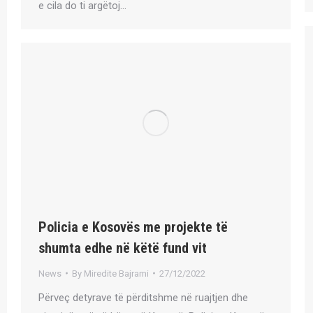
e cila do ti argëtoj…
Policia e Kosovës me projekte të
shumta edhe në këtë fund vit
News
By
Miredite Bajrami
27/12/2022
Përveç detyrave të përditshme në ruajtjen dhe