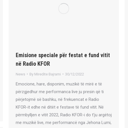
Emisione speciale për festat e fund vitit
në Radio KFOR
News
By
Miredite Bajrami
30/12/2022
Emocione, hare, disponim, muzikë të mirë e të
përzgjedhur me performanca live ju presin që ti
përjetojmë së bashku, në frekuencat e Radio
KFOR-it edhe në ditët e festave të fund vitit. Në
përmbylljen e vitit 2022, Radio KFOR-i do t’ju argëtoj
me muzikë live, me performancë nga Jehona Lumi,