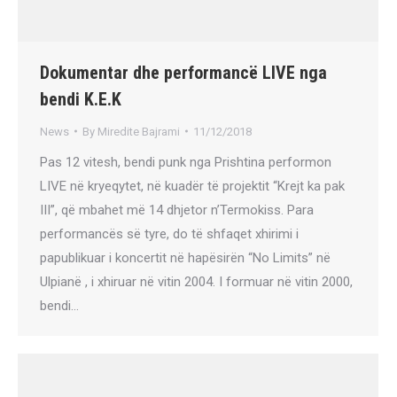
Dokumentar dhe performancë LIVE nga
bendi K.E.K
News
By
Miredite Bajrami
11/12/2018
Pas 12 vitesh, bendi punk nga Prishtina performon
LIVE në kryeqytet, në kuadër të projektit “Krejt ka pak
III”, që mbahet më 14 dhjetor n’Termokiss. Para
performancës së tyre, do të shfaqet xhirimi i
papublikuar i koncertit në hapësirën “No Limits” në
Ulpianë , i xhiruar në vitin 2004. I formuar në vitin 2000,
bendi…