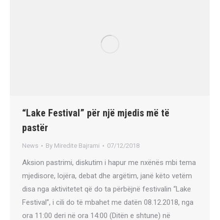
“Lake Festival” për një mjedis më të
pastër
News
By
Miredite Bajrami
07/12/2018
Aksion pastrimi, diskutim i hapur me nxënës mbi tema
mjedisore, lojëra, debat dhe argëtim, janë këto vetëm
disa nga aktivitetet që do ta përbëjnë festivalin “Lake
Festival”, i cili do të mbahet me datën 08.12.2018, nga
ora 11:00 deri në ora 14:00 (Ditën e shtune) në