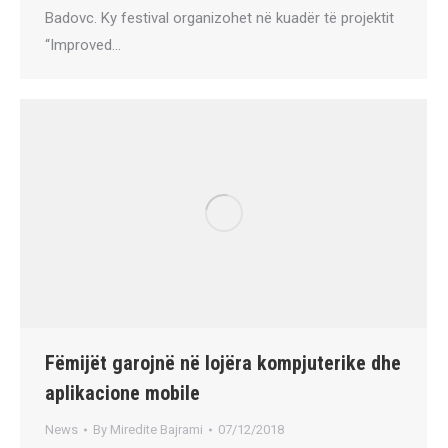
Badovc. Ky festival organizohet në kuadër të projektit
“Improved…
Fëmijët garojnë në lojëra kompjuterike dhe
aplikacione mobile
News
By
Miredite Bajrami
07/12/2018