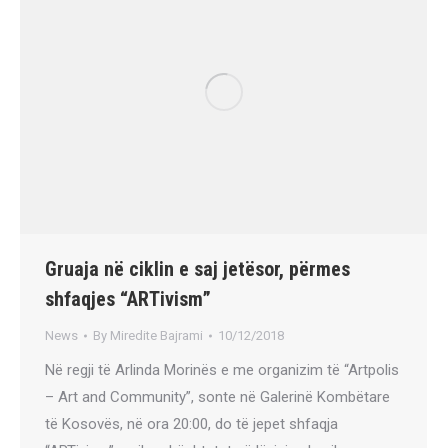
Gruaja në ciklin e saj jetësor, përmes
shfaqjes “ARTivism”
News
By
Miredite Bajrami
10/12/2018
Në regji të Arlinda Morinës e me organizim të “Artpolis
– Art and Community”, sonte në Galerinë Kombëtare
të Kosovës, në ora 20:00, do të jepet shfaqja