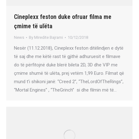
Cineplexx feston duke ofruar filma me
çmime të ulëta
News
By
Miredite Bajrami
10/12/2018
Nesër (11.12.2018), Cineplexx feston ditëlindjen e dytë
të saj dhe me këtë rast të gjithë adhuruesit e filmave
do të përfitojnë duke blerë bileta 2D, 3D dhe VIP me
çmime shumë të ulëta, prej vetëm 1,99 Euro. Filmat që
mund t’i shikoni janë: “Creed 2”, “TheLordOfTheRings”,
“Mortal Engines” , “TheGrinch” si dhe filmin më të…