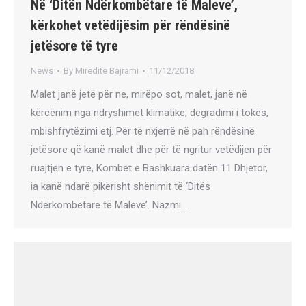
Në ‘Ditën Ndërkombëtare të Maleve’,
kërkohet vetëdijësim për rëndësinë
jetësore të tyre
News
By
Miredite Bajrami
11/12/2018
Malet janë jetë për ne, mirëpo sot, malet, janë në
kërcënim nga ndryshimet klimatike, degradimi i tokës,
mbishfrytëzimi etj. Për të nxjerrë në pah rëndësinë
jetësore që kanë malet dhe për të ngritur vetëdijen për
ruajtjen e tyre, Kombet e Bashkuara datën 11 Dhjetor,
ia kanë ndarë pikërisht shënimit të ‘Ditës
Ndërkombëtare të Maleve’. Nazmi…