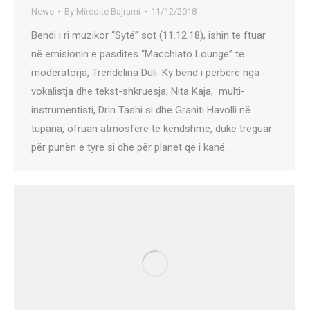
News
By
Miredite Bajrami
11/12/2018
Bendi i ri muzikor “Sytë” sot (11.12.18), ishin të ftuar
në emisionin e pasdites “Macchiato Lounge” te
moderatorja, Trëndelina Duli. Ky bend i përbërë nga
vokalistja dhe tekst-shkruesja, Nita Kaja, multi-
instrumentisti, Drin Tashi si dhe Graniti Havolli në
tupana, ofruan atmosferë të këndshme, duke treguar
për punën e tyre si dhe për planet që i kanë…