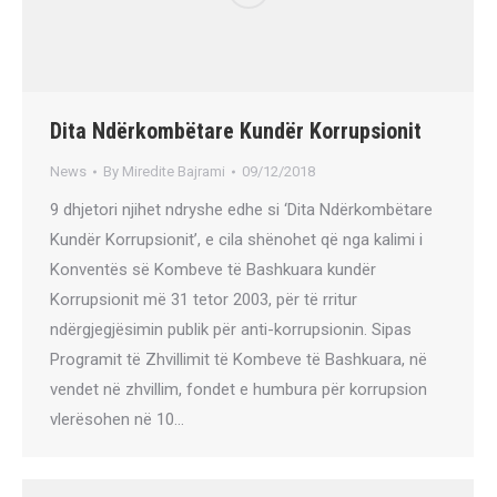
Dita Ndërkombëtare Kundër Korrupsionit
News
By
Miredite Bajrami
09/12/2018
9 dhjetori njihet ndryshe edhe si ‘Dita Ndërkombëtare
Kundër Korrupsionit’, e cila shënohet që nga kalimi i
Konventës së Kombeve të Bashkuara kundër
Korrupsionit më 31 tetor 2003, për të rritur
ndërgjegjësimin publik për anti-korrupsionin. Sipas
Programit të Zhvillimit të Kombeve të Bashkuara, në
vendet në zhvillim, fondet e humbura për korrupsion
vlerësohen në 10…