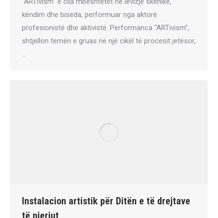
“ARTivism” e cila mbështetet në lëvizje skenike,
këndim dhe biseda, performuar nga aktorë
profesionistë dhe aktivistë. Performanca “ARTivism”,
shtjellon temën e gruas në një cikël të procesit jetësor,
…
Instalacion artistik për Ditën e të drejtave
të njeriut