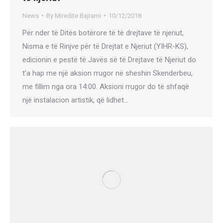
News
By
Miredite Bajrami
10/12/2018
Për nder të Ditës botërore të të drejtave të njeriut,
Nisma e të Rinjve për të Drejtat e Njeriut (YIHR-KS),
edicionin e pestë të Javës së të Drejtave të Njeriut do
t’a hap me një aksion rrugor në sheshin Skenderbeu,
me fillim nga ora 14:00. Aksioni rrugor do të shfaqë
një instalacion artistik, që lidhet…