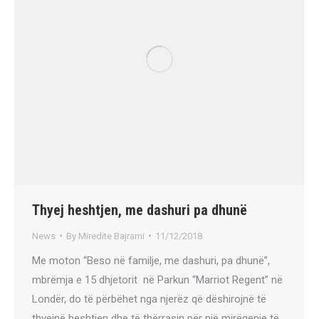
Thyej heshtjen, me dashuri pa dhunë
News
By
Miredite Bajrami
11/12/2018
Me moton “Beso në familje, me dashuri, pa dhunë”,
mbrëmja e 15 dhjetorit në Parkun “Marriot Regent” në
Londër, do të përbëhet nga njerëz që dëshirojnë të
thyejnë heshtjen dhe të thërrasin për një mirëqenie të