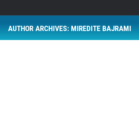
AUTHOR ARCHIVES:
MIREDITE BAJRAMI
Fëmijët nga Kamenica vizitojnë ushtarët e