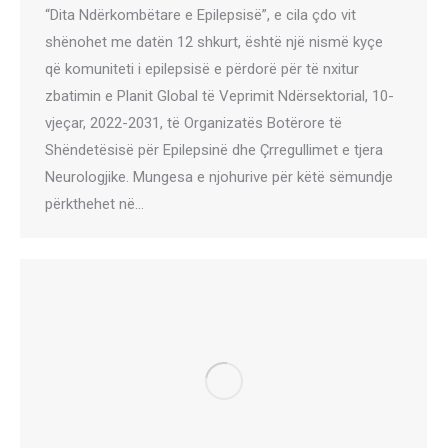
“Dita Ndërkombëtare e Epilepsisë”, e cila çdo vit
shënohet me datën 12 shkurt, është një nismë kyçe
që komuniteti i epilepsisë e përdorë për të nxitur
zbatimin e Planit Global të Veprimit Ndërsektorial, 10-
vjeçar, 2022-2031, të Organizatës Botërore të
Shëndetësisë për Epilepsinë dhe Çrregullimet e tjera
Neurologjike. Mungesa e njohurive për këtë sëmundje
përkthehet në…