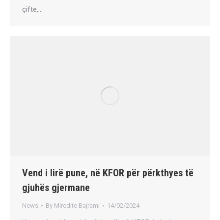
çifte,…
Vend i lirë pune, në KFOR për përkthyes të
gjuhës gjermane
News
By
Miredite Bajrami
14/02/2024