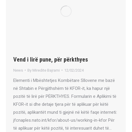
Vend i lirë pune, për përkthyes
News
By
Miredite Bajrami
12/02/2024
Elementi i Mbështetjes Kombëtare Sllovene me bazë
në Shtabin e Përgjithshëm të KFOR-it, ka hapur një
pozitë të lirë për PËRKTHYES. Formularin e Aplikimi të
KFOR-it si dhe detaje tjera për të aplikuar për këtë
pozitë, aplikantët mund ti gjejnë në këtë faqe interneti:
jfcnaples.nato.int/kfor/about-us/working-in-kfor Për
të aplikuar për këtë pozitë, të interesuarit duhet të…