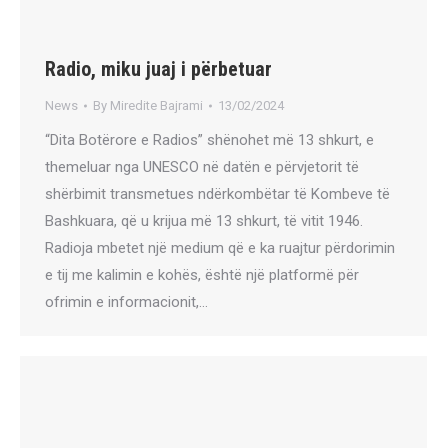
Radio, miku juaj i përbetuar
News
By
Miredite Bajrami
13/02/2024
“Dita Botërore e Radios” shënohet më 13 shkurt, e
themeluar nga UNESCO në datën e përvjetorit të
shërbimit transmetues ndërkombëtar të Kombeve të
Bashkuara, që u krijua më 13 shkurt, të vitit 1946.
Radioja mbetet një medium që e ka ruajtur përdorimin
e tij me kalimin e kohës, është një platformë për
ofrimin e informacionit,…