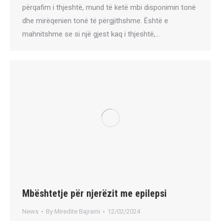
përqafim i thjeshtë, mund të ketë mbi disponimin tonë
dhe mirëqenien tonë të përgjithshme. Është e
mahnitshme se si një gjest kaq i thjeshtë,…
Mbështetje për njerëzit me epilepsi
News
By
Miredite Bajrami
12/02/2024