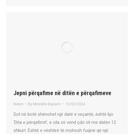
Jepni përqafime në ditën e përqafimeve
News
By
Miredite Bajrami
12/02/2024
Sot në botë shënohet një datë e veçantë, është kjo
‘Dita e përqafimit’, e cila zë vend çdo vit me datën 12
shkurt. Është e vështirë të mohosh fuqinë që një