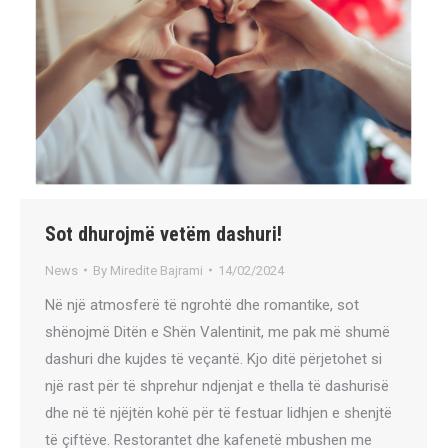
Sot dhurojmë vetëm dashuri!
News
By
Miredite Bajrami
14/02/2024
Në një atmosferë të ngrohtë dhe romantike, sot
shënojmë Ditën e Shën Valentinit, me pak më shumë
dashuri dhe kujdes të veçantë. Kjo ditë përjetohet si
një rast për të shprehur ndjenjat e thella të dashurisë
dhe në të njëjtën kohë për të festuar lidhjen e shenjtë
të çiftëve. Restorantet dhe kafenetë mbushen me