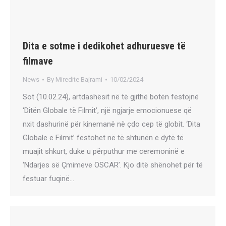
Dita e sotme i dedikohet adhuruesve të
filmave
News
By
Miredite Bajrami
10/02/2024
Sot (10.02.24), artdashësit në të gjithë botën festojnë
‘Ditën Globale të Filmit’, një ngjarje emocionuese që
nxit dashurinë për kinemanë në çdo cep të globit. ‘Dita
Globale e Filmit’ festohet në të shtunën e dytë të
muajit shkurt, duke u përputhur me ceremoninë e
‘Ndarjes së Çmimeve OSCAR’. Kjo ditë shënohet për të
festuar fuqinë…