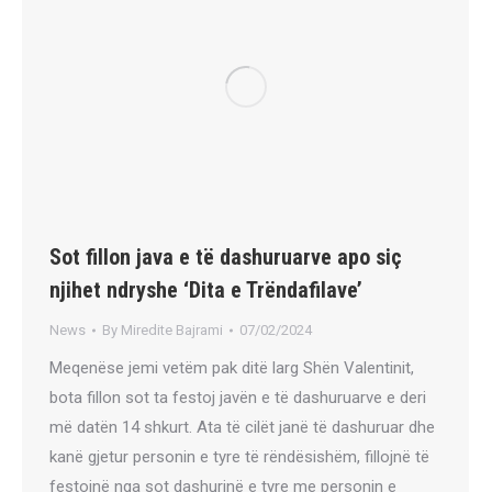
Sot fillon java e të dashuruarve apo siç
njihet ndryshe ‘Dita e Trëndafilave’
News
By
Miredite Bajrami
07/02/2024
Meqenëse jemi vetëm pak ditë larg Shën Valentinit,
bota fillon sot ta festoj javën e të dashuruarve e deri
më datën 14 shkurt. Ata të cilët janë të dashuruar dhe
kanë gjetur personin e tyre të rëndësishëm, fillojnë të
festojnë nga sot dashurinë e tyre me personin e