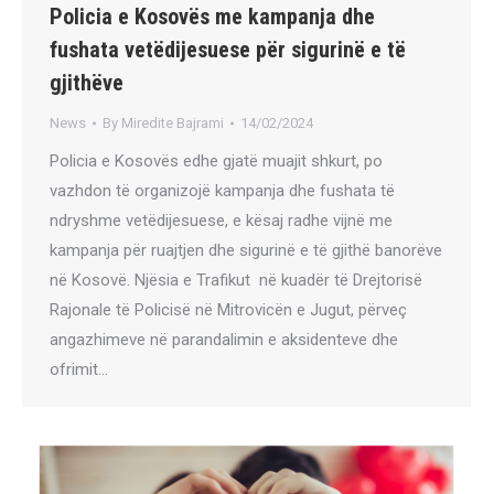
Policia e Kosovës me kampanja dhe
fushata vetëdijesuese për sigurinë e të
gjithëve
News
By
Miredite Bajrami
14/02/2024
Policia e Kosovës edhe gjatë muajit shkurt, po
vazhdon të organizojë kampanja dhe fushata të
ndryshme vetëdijesuese, e kësaj radhe vijnë me
kampanja për ruajtjen dhe sigurinë e të gjithë banorëve
në Kosovë. Njësia e Trafikut në kuadër të Drejtorisë
Rajonale të Policisë në Mitrovicën e Jugut, përveç
angazhimeve në parandalimin e aksidenteve dhe
ofrimit…