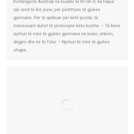
Kontingjenti Austriak në kuadër të KFOR-it, ka hapur
një vend të lirë pune, për përkthyes të gjuhës
gjermane. Për të aplikuar për këtë pozitë, të
interesuarit duhet të plotësojnë këto kushte: – Të kenë
njohuri të mirë të gjuhës gjermane në lexim, shkrim,
dëgjim dhe në të folur. – Njohuri të mirë të gjuhës
shqipe…