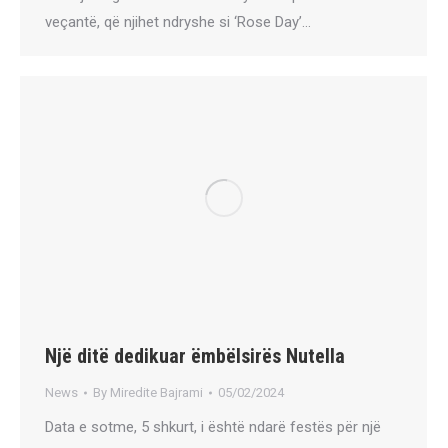
veçantë, që njihet ndryshe si ‘Rose Day’…
Një ditë dedikuar ëmbëlsirës Nutella
News
By
Miredite Bajrami
05/02/2024
Data e sotme, 5 shkurt, i është ndarë festës për një