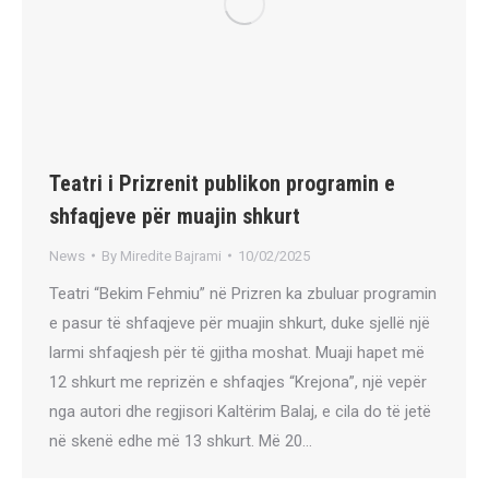
Teatri i Prizrenit publikon programin e
shfaqjeve për muajin shkurt
News
By
Miredite Bajrami
10/02/2025
Teatri “Bekim Fehmiu” në Prizren ka zbuluar programin
e pasur të shfaqjeve për muajin shkurt, duke sjellë një
larmi shfaqjesh për të gjitha moshat. Muaji hapet më
12 shkurt me reprizën e shfaqjes “Krejona”, një vepër
nga autori dhe regjisori Kaltërim Balaj, e cila do të jetë
në skenë edhe më 13 shkurt. Më 20…