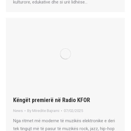
kulturore, edukative dhe si urë lidhëse…
Këngët premierë në Radio KFOR
News
By
Miredite Bajrami
07/02/2025
Nga ritmet më moderne të muzikës elektronike e deri
tek tingujt më të pasur të muzikës rock, jazz, hip-hop