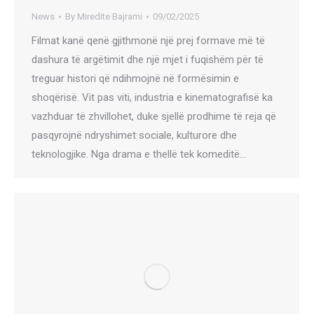
News
By
Miredite Bajrami
09/02/2025
Filmat kanë qenë gjithmonë një prej formave më të
dashura të argëtimit dhe një mjet i fuqishëm për të
treguar histori që ndihmojnë në formësimin e
shoqërisë. Vit pas viti, industria e kinematografisë ka
vazhduar të zhvillohet, duke sjellë prodhime të reja që
pasqyrojnë ndryshimet sociale, kulturore dhe
teknologjike. Nga drama e thellë tek komeditë…