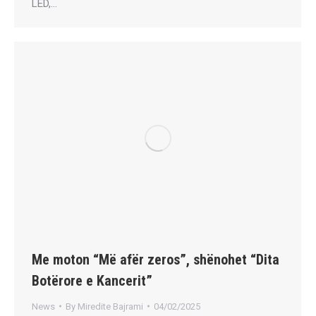
LED,…
Me moton “Më afër zeros”, shënohet “Dita
Botërore e Kancerit”
News
By
Miredite Bajrami
04/02/2025