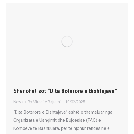
Shënohet sot “Dita Botërore e Bishtajave”
News
By
Miredite Bajrami
10/02/2025
“Dita Botërore e Bishtajave” është e themeluar nga
Organizata e Ushqimit dhe Bujqësisë (FAO) e
Kombeve të Bashkuara, për të njohur rëndësinë e