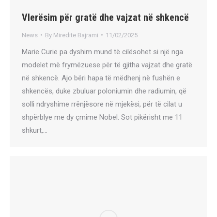
Vlerësim për gratë dhe vajzat në shkencë
News
By
Miredite Bajrami
11/02/2025
Marie Curie pa dyshim mund të cilësohet si një nga
modelet më frymëzuese për të gjitha vajzat dhe gratë
në shkencë. Ajo bëri hapa të mëdhenj në fushën e
shkencës, duke zbuluar poloniumin dhe radiumin, që
solli ndryshime rrënjësore në mjekësi, për të cilat u
shpërblye me dy çmime Nobel. Sot pikërisht me 11
shkurt,…