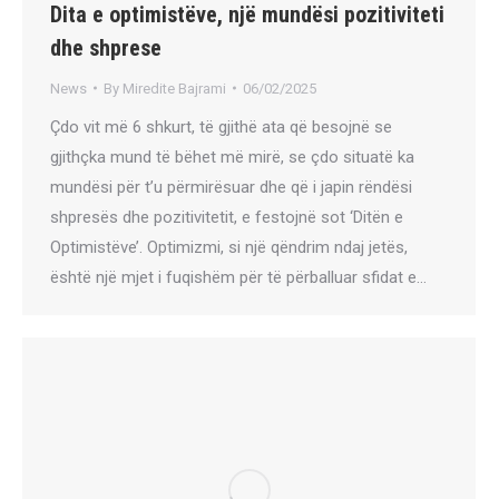
Dita e optimistëve, një mundësi pozitiviteti
dhe shprese
News
By
Miredite Bajrami
06/02/2025
Çdo vit më 6 shkurt, të gjithë ata që besojnë se
gjithçka mund të bëhet më mirë, se çdo situatë ka
mundësi për t’u përmirësuar dhe që i japin rëndësi
shpresës dhe pozitivitetit, e festojnë sot ‘Ditën e
Optimistëve’. Optimizmi, si një qëndrim ndaj jetës,
është një mjet i fuqishëm për të përballuar sfidat e…