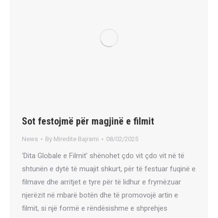
Sot festojmë për magjinë e filmit
News
By
Miredite Bajrami
08/02/2025
‘Dita Globale e Filmit’ shënohet çdo vit çdo vit në të
shtunën e dytë të muajit shkurt, për të festuar fuqinë e
filmave dhe arritjet e tyre për të lidhur e frymëzuar
njerëzit në mbarë botën dhe të promovojë artin e
filmit, si një formë e rëndësishme e shprehjes