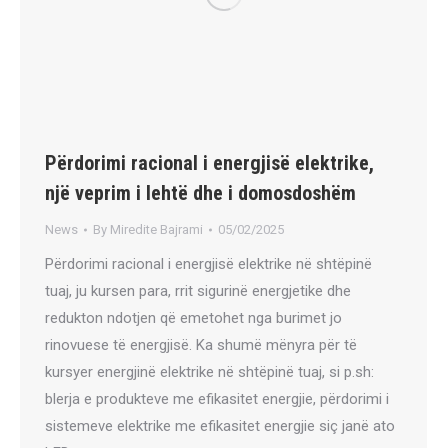
Përdorimi racional i energjisë elektrike,
një veprim i lehtë dhe i domosdoshëm
News
By
Miredite Bajrami
05/02/2025
Përdorimi racional i energjisë elektrike në shtëpinë
tuaj, ju kursen para, rrit sigurinë energjetike dhe
redukton ndotjen që emetohet nga burimet jo
rinovuese të energjisë. Ka shumë mënyra për të
kursyer energjinë elektrike në shtëpinë tuaj, si p.sh:
blerja e produkteve me efikasitet energjie, përdorimi i
sistemeve elektrike me efikasitet energjie siç janë ato