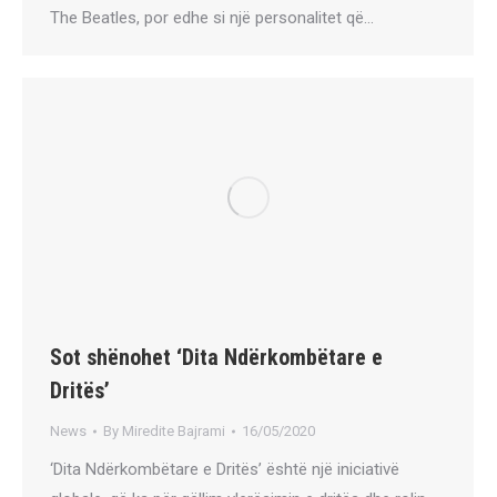
The Beatles, por edhe si një personalitet që…
Sot shënohet ‘Dita Ndërkombëtare e
Dritës’
News
By
Miredite Bajrami
16/05/2020
‘Dita Ndërkombëtare e Dritës’ është një iniciativë