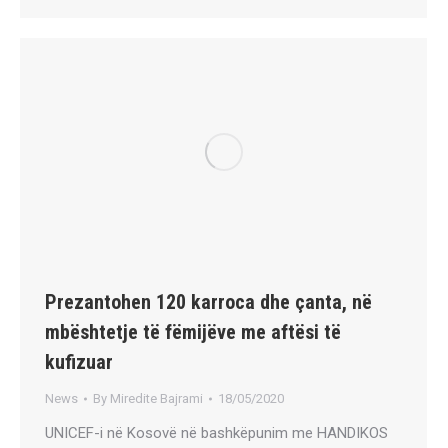
Prezantohen 120 karroca dhe çanta, në
mbështetje të fëmijëve me aftësi të
kufizuar
News
By
Miredite Bajrami
18/05/2020
UNICEF-i në Kosovë në bashkëpunim me HANDIKOS