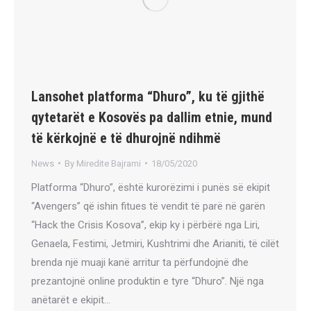
Lansohet platforma “Dhuro”, ku të gjithë
qytetarët e Kosovës pa dallim etnie, mund
të kërkojnë e të dhurojnë ndihmë
News
By
Miredite Bajrami
18/05/2020
Platforma “Dhuro”, është kurorëzimi i punës së ekipit
“Avengers” që ishin fitues të vendit të parë në garën
“Hack the Crisis Kosova”, ekip ky i përbërë nga Liri,
Genaela, Festimi, Jetmiri, Kushtrimi dhe Arianiti, të cilët
brenda një muaji kanë arritur ta përfundojnë dhe
prezantojnë online produktin e tyre “Dhuro”. Një nga
anëtarët e ekipit…