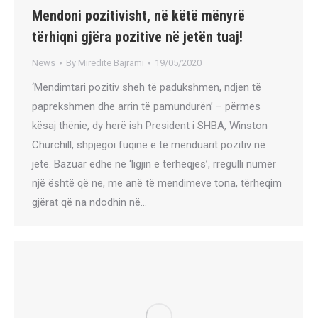
Mendoni pozitivisht, në këtë mënyrë
tërhiqni gjëra pozitive në jetën tuaj!
News
By
Miredite Bajrami
19/05/2020
‘Mendimtari pozitiv sheh të padukshmen, ndjen të
paprekshmen dhe arrin të pamundurën’ – përmes
kësaj thënie, dy herë ish President i SHBA, Winston
Churchill, shpjegoi fuqinë e të menduarit pozitiv në
jetë. Bazuar edhe në ‘ligjin e tërheqjes’, rregulli numër
një është që ne, me anë të mendimeve tona, tërheqim
gjërat që na ndodhin në…