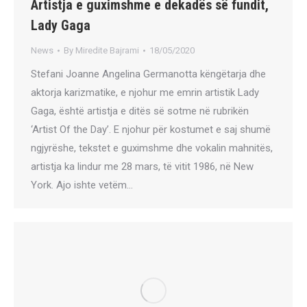
Artistja e guximshme e dekadës së fundit,
Lady Gaga
News
By
Miredite Bajrami
18/05/2020
Stefani Joanne Angelina Germanotta këngëtarja dhe
aktorja karizmatike, e njohur me emrin artistik Lady
Gaga, është artistja e ditës së sotme në rubrikën
‘Artist Of the Day’. E njohur për kostumet e saj shumë
ngjyrëshe, tekstet e guximshme dhe vokalin mahnitës,
artistja ka lindur me 28 mars, të vitit 1986, në New
York. Ajo ishte vetëm…