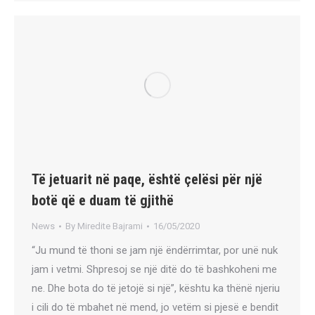
Të jetuarit në paqe, është çelësi për një
botë që e duam të gjithë
News
By
Miredite Bajrami
16/05/2020
“Ju mund të thoni se jam një ëndërrimtar, por unë nuk
jam i vetmi. Shpresoj se një ditë do të bashkoheni me
ne. Dhe bota do të jetojë si një”, kështu ka thënë njeriu
i cili do të mbahet në mend, jo vetëm si pjesë e bendit