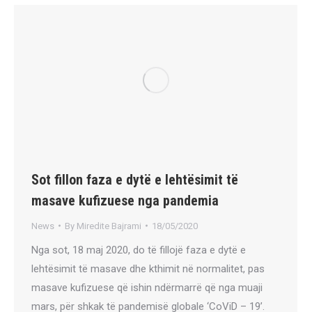
Sot fillon faza e dytë e lehtësimit të
masave kufizuese nga pandemia
News
By
Miredite Bajrami
18/05/2020
Nga sot, 18 maj 2020, do të fillojë faza e dytë e
lehtësimit të masave dhe kthimit në normalitet, pas
masave kufizuese që ishin ndërmarrë që nga muaji
mars, për shkak të pandemisë globale ‘CoViD – 19’.