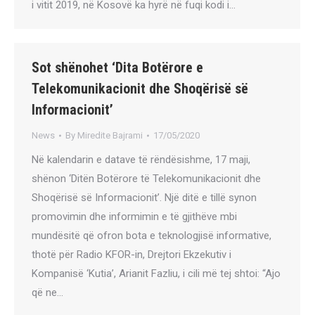
i vitit 2019, në Kosovë ka hyrë në fuqi kodi i…
Sot shënohet ‘Dita Botërore e
Telekomunikacionit dhe Shoqërisë së
Informacionit’
News
By
Miredite Bajrami
17/05/2020
Në kalendarin e datave të rëndësishme, 17 maji,
shënon ‘Ditën Botërore të Telekomunikacionit dhe
Shoqërisë së Informacionit’. Një ditë e tillë synon
promovimin dhe informimin e të gjithëve mbi
mundësitë që ofron bota e teknologjisë informative,
thotë për Radio KFOR-in, Drejtori Ekzekutiv i
Kompanisë ‘Kutia’, Arianit Fazliu, i cili më tej shtoi: “Ajo
që ne…