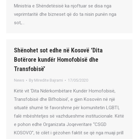
Ministria e Shëndetësisë ka njoftuar se disa nga
veprimtaritë dhe bizneset që do ta nisin punën nga
sot,…
Shënohet sot edhe në Kosovë ‘Dita
Botërore kundër Homofobisë dhe
Transfobisë’
News
By
Miredite Bajrami
17/05/2020
Këtë vit ‘Dita Ndërkombëtare Kundër Homofobisë,
Transfobisë dhe Bifhobisë’, e gjen Kosovën në një
situatë shumë të favorshme për komunitetin LGBTI,
falë mbështetjes së vazhdueshme institucionale. Këtë
e pohon edhe Organizata Joqeveritare “CSGD
KOSOVO”, të cilët i gëzohen faktit se që nga muaji prill