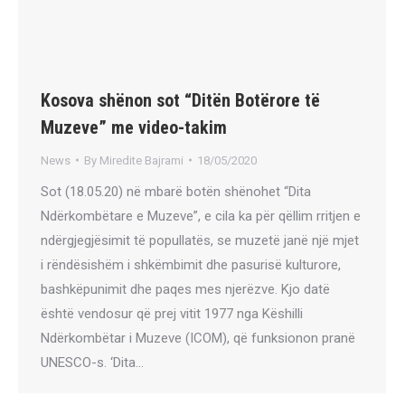
Kosova shënon sot “Ditën Botërore të
Muzeve” me video-takim
News
By
Miredite Bajrami
18/05/2020
Sot (18.05.20) në mbarë botën shënohet “Dita
Ndërkombëtare e Muzeve”, e cila ka për qëllim rritjen e
ndërgjegjësimit të popullatës, se muzetë janë një mjet
i rëndësishëm i shkëmbimit dhe pasurisë kulturore,
bashkëpunimit dhe paqes mes njerëzve. Kjo datë
është vendosur që prej vitit 1977 nga Këshilli
Ndërkombëtar i Muzeve (ICOM), që funksionon pranë
UNESCO-s. ‘Dita…