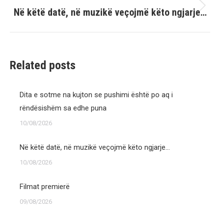
Në këtë datë, në muzikë veçojmë këto ngjarje…
Next
post:
Related posts
Dita e sotme na kujton se pushimi është po aq i
rëndësishëm sa edhe puna
10/08/2026
Në këtë datë, në muzikë veçojmë këto ngjarje…
10/08/2026
Filmat premierë
09/08/2026