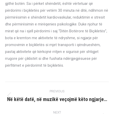
gjithë botën. Sa i përket shëndetit, është vërtetuar që
përdorimi i biçikletës për vetëm 30 minuta në ditë, ndihmon në
përmirësimin e shëndetit kardiovaskular, reduktimin e stresit
dhe përmirësimin e mirëqenies psikologjike. Duke njohur të
mirat që na i sjell përdorimi i saj “Ditën Botërore të Biçikletës”,
bota e kremton me aktivitete të ndryshme, si ngjarje për
promovimin e biçikletës si mjet transporti i qëndrueshëm,
pastaj aktivitete që kërkojnë rritjen e sigurisë për shtigjet
rrugore për çiklistët si dhe fushata ndërgjegjësuese për
përfitimet e përdorimit të biçikletës.
Post
PREVIOUS
navigation
Në këtë datë, në muzikë veçojmë këto ngjarje…
Previous
post:
NEXT