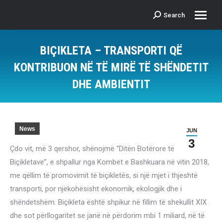
Search
Search:
BIÇIKLETA – TRANSPORTI QË
KONTRIBUON NË TË MIRË TË SHËNDETIT
DHE AMBIENTIT
News
JUN
3
Çdo vit, më 3 qershor, shënojmë “Ditën Botërore të
Biçikletave”, e shpallur nga Kombet e Bashkuara në vitin 2018,
me qëllim të promovimit të biçikletës, si një mjet i thjeshtë
transporti, por njëkohësisht ekonomik, ekologjik dhe i
shëndetshëm. Biçikleta është shpikur në fillim të shekullit XIX
dhe sot përllogaritet se janë në përdorim mbi 1 miliard, në të