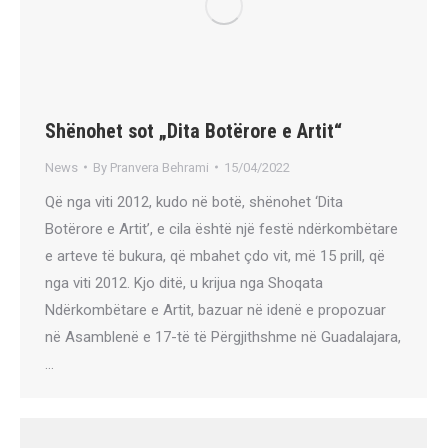
Shënohet sot „Dita Botërore e Artit“
News
By
Pranvera Behrami
15/04/2022
Që nga viti 2012, kudo në botë, shënohet ‘Dita
Botërore e Artit’, e cila është një festë ndërkombëtare
e arteve të bukura, që mbahet çdo vit, më 15 prill, që
nga viti 2012. Kjo ditë, u krijua nga Shoqata
Ndërkombëtare e Artit, bazuar në idenë e propozuar
në Asamblenë e 17-të të Përgjithshme në Guadalajara,
…