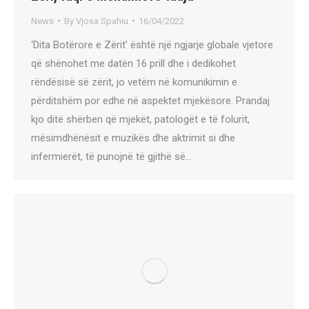
News
By
Vjosa Spahiu
16/04/2022
‘Dita Botërore e Zërit’ është një ngjarje globale vjetore
që shënohet me datën 16 prill dhe i dedikohet
rëndësisë së zërit, jo vetëm në komunikimin e
përditshëm por edhe në aspektet mjekësore. Prandaj
kjo ditë shërben që mjekët, patologët e të folurit,
mësimdhënësit e muzikës dhe aktrimit si dhe
infermierët, të punojnë të gjithë së…