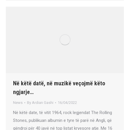
Në këtë datë, në muzikë veçojmë këto
ngjarje…
News
By
Ardian Gashi
16/04/2022
Në këtë date, të vitit 1964, rock legjendat The Rolling
Stones, publikuan albumin e tyre të parë në Angli, që
qëndroi për 40 javë në top listat kryesore atje. Me 16