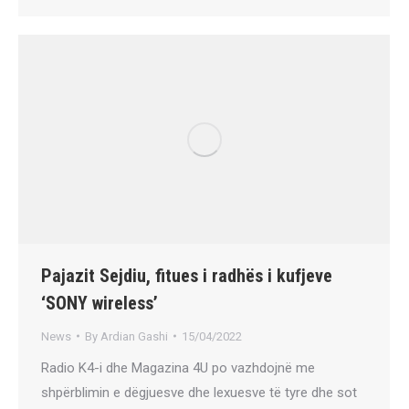
Pajazit Sejdiu, fitues i radhës i kufjeve
‘SONY wireless’
News
By
Ardian Gashi
15/04/2022
Radio K4-i dhe Magazina 4U po vazhdojnë me
shpërblimin e dëgjuesve dhe lexuesve të tyre dhe sot