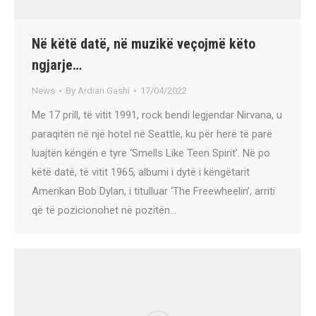
Në këtë datë, në muzikë veçojmë këto
ngjarje…
News
By
Ardian Gashi
17/04/2022
Me 17 prill, të vitit 1991, rock bendi legjendar Nirvana, u
paraqitën në një hotel në Seattle, ku për herë të parë
luajtën këngën e tyre ‘Smells Like Teen Spirit’. Në po
këtë datë, të vitit 1965, albumi i dytë i këngëtarit
Amerikan Bob Dylan, i titulluar ‘The Freewheelin’, arriti
që të pozicionohet në pozitën…