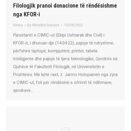
Filologjik pranoi donacione të rëndësishme
nga KFOR-i
News
By
Miredite Bajrami
15/04/2022
Pjesëtarët e CIMIC-ut (Ekipi Ushtarak dhe Civil) i
KFOR-it, i dhuruan dje (14.04.22), pajisje të ndryshme,
përfshirë laptopë, kompjuterë, printer, tabela
inteligjente dhe pajisje të tjera teknologjike, Qendrës së
Gjuhëve të Fakultetit Filologjik, në Universitetin e
Prishtinës. Me këtë rast, z. Jarmo Holopainen nga zyra
e CIMIC-ut, foli për rëndësinë e ofrimit të ndihmave,
qendrave…