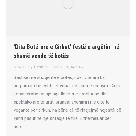
‘Dita Botërore e Cirkut’ festë e argëtim në
shumë vende të botës
News
By
Trendelina Duli
16/04/2022
Bashkë me shoqëritë e botës, ndër vite arti ka
përparuar dhe është zhvilluar në shumë mënyra. Cirku
konsiderohet si një nga llojet më argëtuese dhe
spektakolare të artit, prandaj shënimi i një ditë të
veçantë për cirkun, na bënë që të rindjejmë ndjesitë që
kemi pasur në një shfaqje të tillë. E themeluar për
herë…