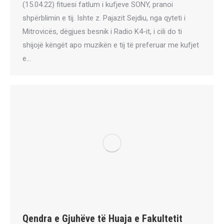
(15.04.22) fituesi fatlum i kufjeve SONY, pranoi
shpërblimin e tij. Ishte z. Pajazit Sejdiu, nga qyteti i
Mitrovicës, dëgjues besnik i Radio K4-it, i cili do ti
shijojë këngët apo muzikën e tij të preferuar me kufjet
e…
Qendra e Gjuhëve të Huaja e Fakultetit