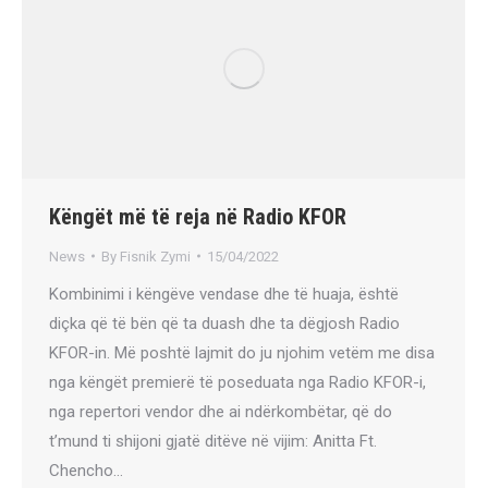
Këngët më të reja në Radio KFOR
News
By
Fisnik Zymi
15/04/2022
Kombinimi i këngëve vendase dhe të huaja, është
diçka që të bën që ta duash dhe ta dëgjosh Radio
KFOR-in. Më poshtë lajmit do ju njohim vetëm me disa
nga këngët premierë të poseduata nga Radio KFOR-i,
nga repertori vendor dhe ai ndërkombëtar, që do
t’mund ti shijoni gjatë ditëve në vijim: Anitta Ft.
Chencho…