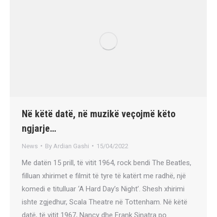
Në këtë datë, në muzikë veçojmë këto
ngjarje…
News
By
Ardian Gashi
15/04/2022
Me datën 15 prill, të vitit 1964, rock bendi The Beatles,
filluan xhirimet e filmit të tyre të katërt me radhë, një
komedi e titulluar ‘A Hard Day’s Night’. Shesh xhirimi
ishte zgjedhur, Scala Theatre në Tottenham. Në këtë
datë, të vitit 1967, Nancy dhe Frank Sinatra po