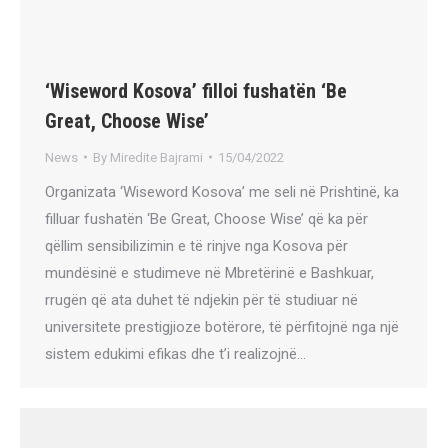
‘Wiseword Kosova’ filloi fushatën ‘Be
Great, Choose Wise’
News
By
Miredite Bajrami
15/04/2022
Organizata ‘Wiseword Kosova’ me seli në Prishtinë, ka
filluar fushatën ‘Be Great, Choose Wise’ që ka për
qëllim sensibilizimin e të rinjve nga Kosova për
mundësinë e studimeve në Mbretërinë e Bashkuar,
rrugën që ata duhet të ndjekin për të studiuar në
universitete prestigjioze botërore, të përfitojnë nga një
sistem edukimi efikas dhe t’i realizojnë…