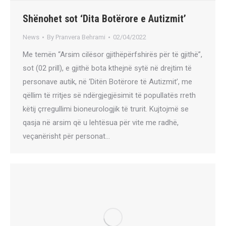
Shënohet sot ‘Dita Botërore e Autizmit’
News
By
Pranvera Behrami
02/04/2022
Me temën “Arsim cilësor gjithëpërfshirës për të gjithë”,
sot (02 prill), e gjithë bota kthejnë sytë në drejtim të
personave autik, në ‘Ditën Botërore të Autizmit’, me
qëllim të rritjes së ndërgjegjësimit të popullatës rreth
këtij çrregullimi bioneurologjik të trurit. Kujtojmë se
qasja në arsim që u lehtësua për vite me radhë,
veçanërisht për personat…