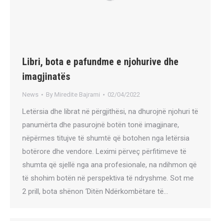
Libri, bota e pafundme e njohurive dhe
imagjinatës
News
By
Miredite Bajrami
02/04/2022
Letërsia dhe librat në përgjithësi, na dhurojnë njohuri të
panumërta dhe pasurojnë botën tonë imagjinare,
nëpërmes titujve të shumtë që botohen nga letërsia
botërore dhe vendore. Leximi përveç përfitimeve të
shumta që sjellë nga ana profesionale, na ndihmon që
të shohim botën në perspektiva të ndryshme. Sot me
2 prill, bota shënon ‘Ditën Ndërkombëtare të…