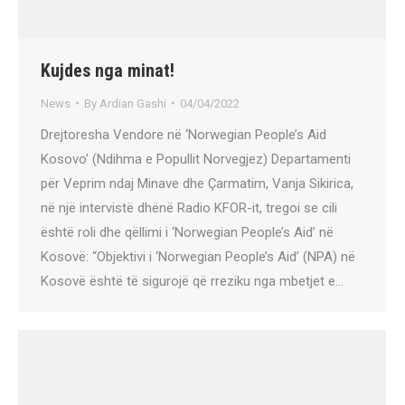
Kujdes nga minat!
News
By
Ardian Gashi
04/04/2022
Drejtoresha Vendore në ‘Norwegian People’s Aid
Kosovo’ (Ndihma e Popullit Norvegjez) Departamenti
për Veprim ndaj Minave dhe Çarmatim, Vanja Sikirica,
në një intervistë dhënë Radio KFOR-it, tregoi se cili
është roli dhe qëllimi i ‘Norwegian People’s Aid’ në
Kosovë: “Objektivi i ‘Norwegian People’s Aid’ (NPA) në
Kosovë është të sigurojë që rreziku nga mbetjet e…