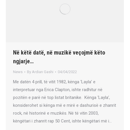
Në këtë datë, në muzikë veçojmë këto
ngjarje…
News
By
Ardian Gashi
04/04/2022
Me datën 4 prill, të vitit 1982, kënga ‘Layla’ e
interpretuar nga Erica Clapton, ishte radhitur në
pozitën e parë në top listat britanike. Kënga ‘Layla’,
konsiderohet si kënga më e mirë e dashurisë e zhanrit
rock, në historinë e muzikës. Në të vitin 2003,
këngëtari i zhanrit rap 50 Cent, ishte këngëtari më i…