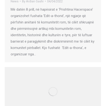
News
By
Ardian Gashi
04/04/2022
Më datën 8 prill, në hapësirat e ‘Prishtina Hacerspace’
organizohet fushata ‘Edit-a-thonë’, një ngjarje që
përfshin anëtarë të komunitetit rom, të cilët shkruajnë
dhe përmirësojnë artikuj mbi komunitetin rom,
identitetin, historinë dhe kulturën e tyre, për të luftuar
barrierat e paragjykimit dhe diskriminimit me të cilët ky
komunitet përballet. Kjo fushatë ‘Edit-a-thona’, e
organizuar nga…