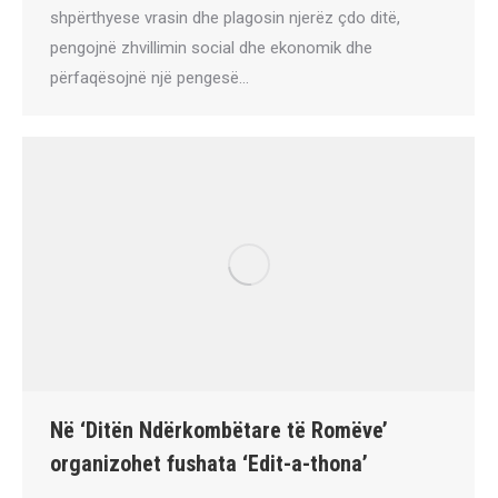
shpërthyese vrasin dhe plagosin njerëz çdo ditë,
pengojnë zhvillimin social dhe ekonomik dhe
përfaqësojnë një pengesë…
Në ‘Ditën Ndërkombëtare të Romëve’
organizohet fushata ‘Edit-a-thona’