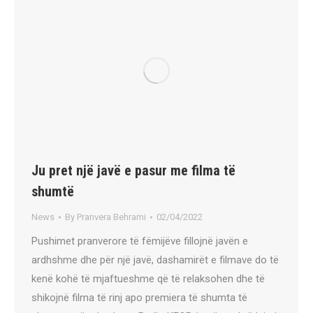
Ju pret një javë e pasur me filma të
shumtë
News
By
Pranvera Behrami
02/04/2022
Pushimet pranverore të fëmijëve fillojnë javën e
ardhshme dhe për një javë, dashamirët e filmave do të
kenë kohë të mjaftueshme që të relaksohen dhe të
shikojnë filma të rinj apo premiera të shumta të