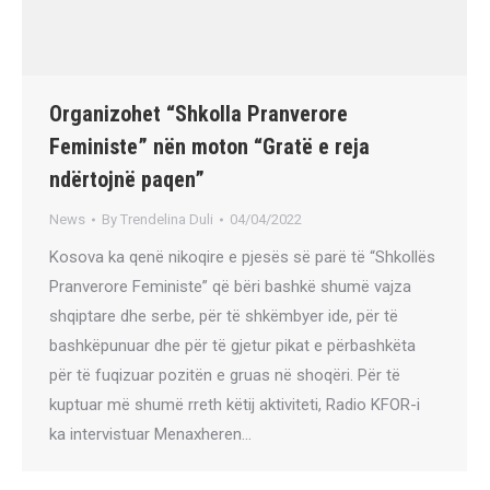
Organizohet “Shkolla Pranverore
Feministe” nën moton “Gratë e reja
ndërtojnë paqen”
News
By
Trendelina Duli
04/04/2022
Kosova ka qenë nikoqire e pjesës së parë të “Shkollës
Pranverore Feministe” që bëri bashkë shumë vajza
shqiptare dhe serbe, për të shkëmbyer ide, për të
bashkëpunuar dhe për të gjetur pikat e përbashkëta
për të fuqizuar pozitën e gruas në shoqëri. Për të
kuptuar më shumë rreth këtij aktiviteti, Radio KFOR-i
ka intervistuar Menaxheren…