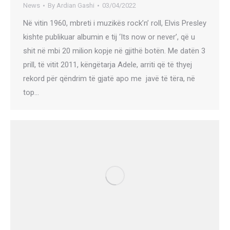
News
By
Ardian Gashi
03/04/2022
Në vitin 1960, mbreti i muzikës rock’n’ roll, Elvis Presley
kishte publikuar albumin e tij ‘Its now or never’, që u
shit në mbi 20 milion kopje në gjithë botën. Me datën 3
prill, të vitit 2011, këngëtarja Adele, arriti që të thyej
rekord për qëndrim të gjatë apo me javë të tëra, në
top…