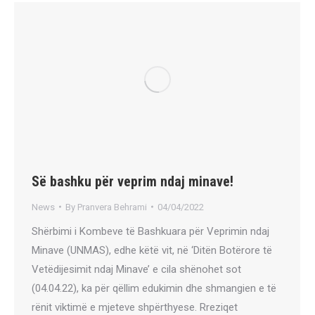
Së bashku për veprim ndaj minave!
News
By
Pranvera Behrami
04/04/2022
Shërbimi i Kombeve të Bashkuara për Veprimin ndaj
Minave (UNMAS), edhe këtë vit, në ‘Ditën Botërore të
Vetëdijesimit ndaj Minave’ e cila shënohet sot
(04.04.22), ka për qëllim edukimin dhe shmangien e të
rënit viktimë e mjeteve shpërthyese. Rreziqet