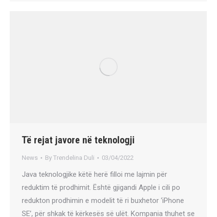
Të rejat javore në teknologji
News
By
Trendelina Duli
03/04/2022
Java teknologjike këtë herë filloi me lajmin për
reduktim të prodhimit. Është gjigandi Apple i cili po
redukton prodhimin e modelit të ri buxhetor ‘iPhone
SE’, për shkak të kërkesës së ulët. Kompania thuhet se