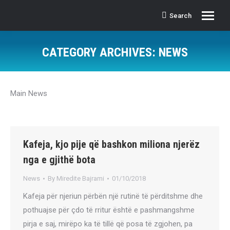
Search
Search:
CATEGORY ARCHIVES:
NEWS
Main News
Kafeja, kjo pije që bashkon miliona njerëz
nga e gjithë bota
News
By
Miredite Bajrami
01/10/2018
Kafeja për njeriun përbën një rutinë të përditshme dhe
pothuajse për çdo të rritur është e pashmangshme
pirja e saj, mirëpo ka të tillë që posa të zgjohen, pa