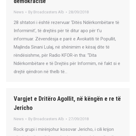
demokracisë’
News
By
Broadcasters Alb
28/09/2018
28 shtatori i është rezervuar ‘Ditës Ndërkombëtare të
Informimit’, të drejtës për të ditur apo për t’u
informuar. Zëvendësja e parë e Avokatiti të Popullit,
Majlinda Sinani Lulaj, në shënimim e kësaj dite të
rëndësishme, për Radio KFOR-in tha: “Dita
Ndërkombëtare e të Drejtës për Informim, në fakt si e
drejtë qëndron në thelb të…
Vargjet e Dritëro Agollit, në këngën e re të
Jericho
News
By
Broadcasters Alb
27/09/2018
Rock grupi i mirënjohur kosovar Jericho, i cili krijon