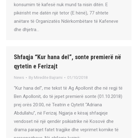
konsumim të kafesë nuk mund ta nisin ditën. E
pikërisht me datën një tetor (E hënë), 77 shtete
anëtare të Organizatës Ndërkombëtare të Kafeneve
dhe dhjetra…
Shfaqja “Kur hana del”, sonte premierë në
qytetin e Ferizajt
News
By
Miredite Bajrami
01/10/2018
“Kur hana del”, me tekst të Ag Apollonit dhe në regji të
Ben Apollonit, do të jepet premierë sonte (01.10.2018)
prej orës 20:00, në Teatrin e Qytetit “Adriana
Abdullahu”, në Ferizaj. Ngjarja e kësaj shfaqjeje
vendoset në një qendër psikiatrike në Kosovë dhe
drama paraqet fatet tragjike dhe veprimet komike të