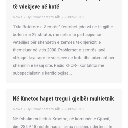
të vdekjeve në botë
News
By
Broadcasters Alb
28/09/2018
“Dita Botërore e Zemrës” festohet çdo vit në të gjithë
botën më 29 shtator, me qëllim të përhapjes së
vetëdijes për shëndetin e zemrës tek njerëzit, e
themeluar në vitin 2000. Problemet e zemrës janë
shkaqet kryesore të vdekjeve në botë dhe pikërisht për
shënimin e kësaj dite, Radio KFOR-i kontaktoi me
subspecialistin e kardiologjisë,…
Në Kmetoc hapet tregu i gjelbër multietnik
News
By
Broadcasters Alb
28/09/2018
Në fshatin multietnik Kmetoc, në komunën e Gjilanit,
dje (28.09.18) është hapur tregu i gjelbër, ndërtimi i të