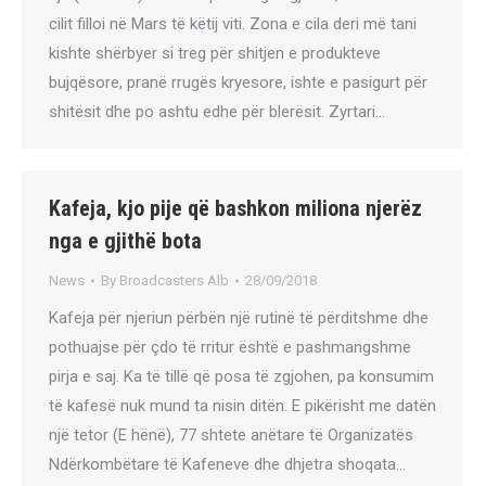
cilit filloi në Mars të këtij viti. Zona e cila deri më tani
kishte shërbyer si treg për shitjen e produkteve
bujqësore, pranë rrugës kryesore, ishte e pasigurt për
shitësit dhe po ashtu edhe për blerësit. Zyrtari…
Kafeja, kjo pije që bashkon miliona njerëz
nga e gjithë bota
News
By
Broadcasters Alb
28/09/2018
Kafeja për njeriun përbën një rutinë të përditshme dhe
pothuajse për çdo të rritur është e pashmangshme
pirja e saj. Ka të tillë që posa të zgjohen, pa konsumim
të kafesë nuk mund ta nisin ditën. E pikërisht me datën
një tetor (E hënë), 77 shtete anëtare të Organizatës
Ndërkombëtare të Kafeneve dhe dhjetra shoqata…