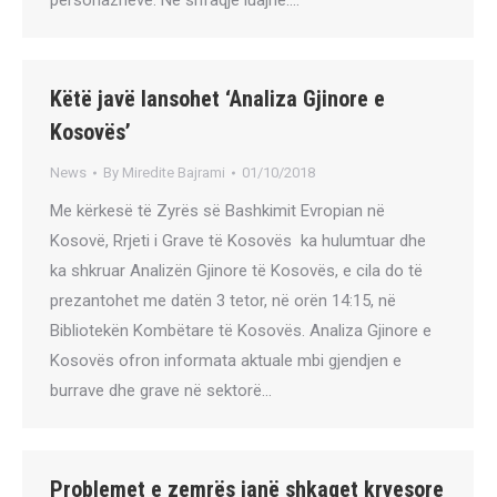
personazheve. Në shfaqje luajnë:…
Këtë javë lansohet ‘Analiza Gjinore e
Kosovës’
News
By
Miredite Bajrami
01/10/2018
Me kërkesë të Zyrës së Bashkimit Evropian në
Kosovë, Rrjeti i Grave të Kosovës ka hulumtuar dhe
ka shkruar Analizën Gjinore të Kosovës, e cila do të
prezantohet me datën 3 tetor, në orën 14:15, në
Bibliotekën Kombëtare të Kosovës. Analiza Gjinore e
Kosovës ofron informata aktuale mbi gjendjen e
burrave dhe grave në sektorë…
Problemet e zemrës janë shkaqet kryesore