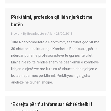
Përkthimi, profesion që lidh njerëzit me
botën
News
By
Broadcasters Alb
28/09/2018
‘Dita Ndërkombëtare e Përkthimit’, festohet çdo vit me
30 shtator, e caktuar nga Kombet e Bashkuara, për të
nderuar punën e profesionistëve të gjuhës, të cilët
luajnë një rol të rëndësishëm në bashkimin e kombeve,
lidhjen e njerëzve me kultura të shumta dhe njohjen e
botës nëpërmes përkthimit. Përkthyesi nga gjuha
angleze në gjuhën shqipe…
‘E drejta për t’u informuar është thelbi i