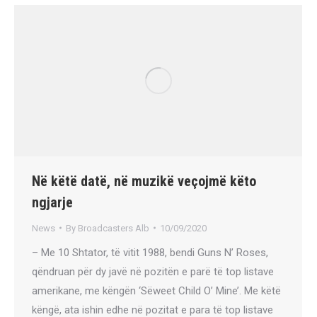
Në këtë datë, në muzikë veçojmë këto
ngjarje
News
By
Broadcasters Alb
10/09/2020
– Me 10 Shtator, të vitit 1988, bendi Guns N’ Roses,
qëndruan për dy javë në pozitën e parë të top listave
amerikane, me këngën ‘Sëweet Child O’ Mine’. Me këtë
këngë, ata ishin edhe në pozitat e para të top listave