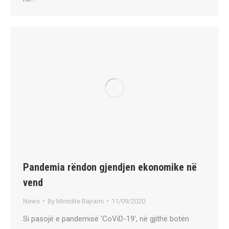
Pandemia rëndon gjendjen ekonomike në
vend
News
By
Miredite Bajrami
11/09/2020
Si pasojë e pandemisë ‘CoViD-19’, në gjithë botën