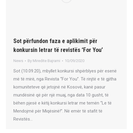
Sot përfundon faza e aplikimit për
konkursin letrar të revistës ‘For You’
News
By
Miredite Bajrami
10/09/2020
Sot (10.09.20), mbyllet konkursi shpërblyes për esenë
më të mirë, nga Revista “For You”. Të rinjtë e të gjitha
komuniteteve që jetojnë në Kosovë, kanë pasur
mundësinë që për një muaj, nga data 10 gusht, të
bëhen pjesë e këtij konkursi letrar me temën “Le të
Mendojmë për Miqësinë!”. Në emër të stafit të
Revistës…