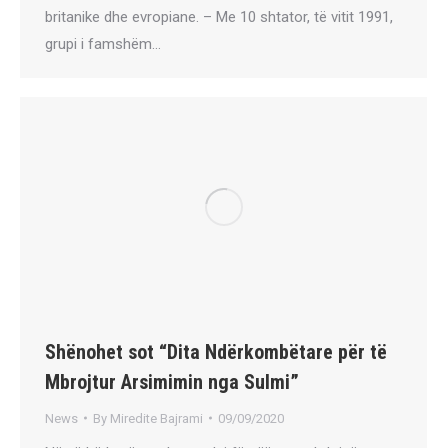
britanike dhe evropiane. – Me 10 shtator, të vitit 1991,
grupi i famshëm…
Shënohet sot “Dita Ndërkombëtare për të
Mbrojtur Arsimimin nga Sulmi”
News
By
Miredite Bajrami
09/09/2020