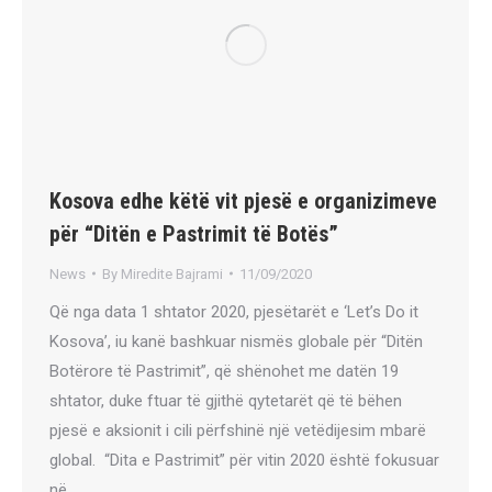
Kosova edhe këtë vit pjesë e organizimeve
për “Ditën e Pastrimit të Botës”
News
By
Miredite Bajrami
11/09/2020
Që nga data 1 shtator 2020, pjesëtarët e ‘Let’s Do it
Kosova’, iu kanë bashkuar nismës globale për “Ditën
Botërore të Pastrimit”, që shënohet me datën 19
shtator, duke ftuar të gjithë qytetarët që të bëhen
pjesë e aksionit i cili përfshinë një vetëdijesim mbarë
global. “Dita e Pastrimit” për vitin 2020 është fokusuar
në…