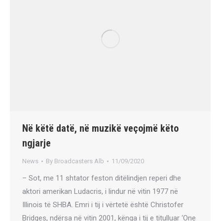
Në këtë datë, në muzikë veçojmë këto
ngjarje
News
By
Broadcasters Alb
11/09/2020
– Sot, me 11 shtator feston ditëlindjen reperi dhe
aktori amerikan Ludacris, i lindur në vitin 1977 në
Illinois të SHBA. Emri i tij i vërtetë është Christofer
Bridges, ndërsa në vitin 2001, kënga i tij e titulluar ‘One