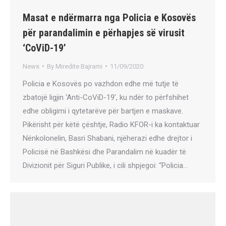
Masat e ndërmarra nga Policia e Kosovës
për parandalimin e përhapjes së virusit
‘CoViD-19’
News
By
Miredite Bajrami
11/09/2020
Policia e Kosovës po vazhdon edhe më tutje të
zbatojë ligjin ‘Anti-CoViD-19’, ku ndër to përfshihet
edhe obligimi i qytetarëve për bartjen e maskave.
Pikërisht për këtë çështje, Radio KFOR-i ka kontaktuar
Nënkolonelin, Basri Shabani, njëherazi edhe drejtor i
Policisë në Bashkësi dhe Parandalim në kuadër të
Divizionit për Siguri Publike, i cili shpjegoi: “Policia…