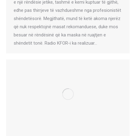
e një rëndësie jetike, tashmë e kemi kuptuar të gjithë,
edhe pas thirrjeve të vazhdueshme nga profesionistët
shëndetësorë. Megjithatë, mund të ketë akoma njerëz
që nuk respektojnë masat rekomanduese, duke mos
besuar në rëndësinë që ka maska në ruajtjen e
shëndetit tonë. Radio KFOR-i ka realizuar…