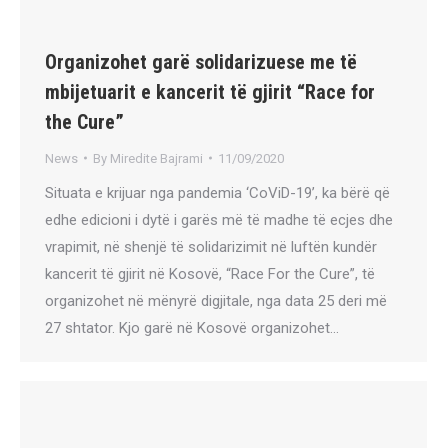
Organizohet garë solidarizuese me të
mbijetuarit e kancerit të gjirit “Race for
the Cure”
News
By
Miredite Bajrami
11/09/2020
Situata e krijuar nga pandemia ‘CoViD-19’, ka bërë që
edhe edicioni i dytë i garës më të madhe të ecjes dhe
vrapimit, në shenjë të solidarizimit në luftën kundër
kancerit të gjirit në Kosovë, “Race For the Cure”, të
organizohet në mënyrë digjitale, nga data 25 deri më
27 shtator. Kjo garë në Kosovë organizohet…