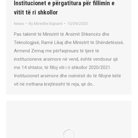
Institucionet e përgatitura për fillimin e
vitit të ri shkollor
News
By
Miredite Bajrami
10/09/2020
Pas takimit të Ministrit të Arsimit Shkencës dhe
Teknologjisë, Ramë Likaj dhe Ministrit të Shëndetësisë,
Armend Zemaj me përfaqësues të tjerë të
institucioneve arsimore në vend, është vendosur që
me 14 shtator, të filloj viti i ri shkollor 2020/2021.
Institucionet arsimore dhe nxënësit do të fillojnë këtë
vit në rrethana krejtësisht të reja, që do…