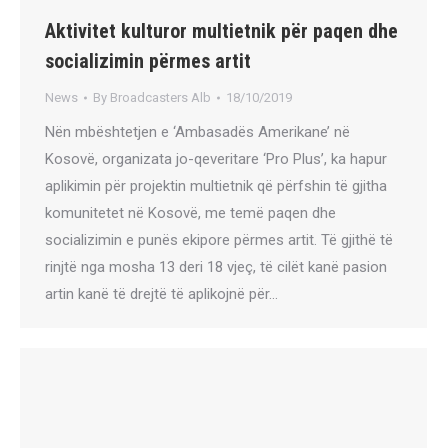
Aktivitet kulturor multietnik për paqen dhe
socializimin përmes artit
News
By
Broadcasters Alb
18/10/2019
Nën mbështetjen e ‘Ambasadës Amerikane’ në
Kosovë, organizata jo-qeveritare ‘Pro Plus’, ka hapur
aplikimin për projektin multietnik që përfshin të gjitha
komunitetet në Kosovë, me temë paqen dhe
socializimin e punës ekipore përmes artit. Të gjithë të
rinjtë nga mosha 13 deri 18 vjeç, të cilët kanë pasion
artin kanë të drejtë të aplikojnë për…