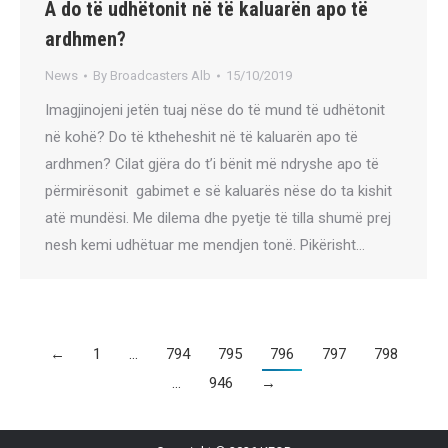
A do të udhëtonit në të kaluarën apo të
ardhmen?
News
By
Broadcasters Alb
15/10/2019
Imagjinojeni jetën tuaj nëse do të mund të udhëtonit
në kohë? Do të ktheheshit në të kaluarën apo të
ardhmen? Cilat gjëra do t’i bënit më ndryshe apo të
përmirësonit gabimet e së kaluarës nëse do ta kishit
atë mundësi. Me dilema dhe pyetje të tilla shumë prej
nesh kemi udhëtuar me mendjen tonë. Pikërisht…
←
1
…
794
795
796
797
798
…
946
→