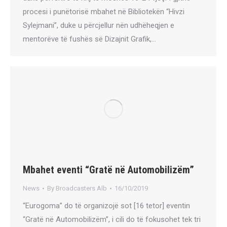
procesi i punëtorisë mbahet në Bibliotekën “Hivzi
Sylejmani”, duke u përcjellur nën udhëheqjen e
mentorëve të fushës së Dizajnit Grafik,…
Mbahet eventi “Gratë në Automobilizëm”
News
By
Broadcasters Alb
16/10/2019
“Eurogoma” do të organizojë sot [16 tetor] eventin
“Gratë në Automobilizëm”, i cili do të fokusohet tek tri