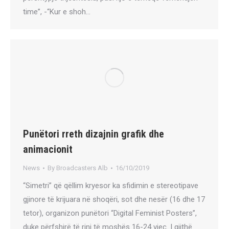
time”, -“Kur e shoh…
Punëtori rreth dizajnin grafik dhe
animacionit
News
By
Broadcasters Alb
16/10/2019
“Simetri” që qëllim kryesor ka sfidimin e stereotipave
gjinore të krijuara në shoqëri, sot dhe nesër (16 dhe 17
tetor), organizon punëtori “Digital Feminist Posters”,
duke përfshirë të rinj të moshës 16-24 vjeç. I gjithë