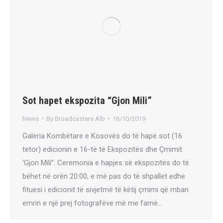
Sot hapet ekspozita “Gjon Mili”
News
By
Broadcasters Alb
16/10/2019
Galeria Kombëtare e Kosovës do të hapë sot (16
tetor) edicionin e 16-të të Ekspozitës dhe Çmimit
‘Gjon Mili”. Ceremonia e hapjes së ekspozitës do të
bëhet në orën 20:00, e më pas do të shpallet edhe
fituesi i edicionit të sivjetmë të këtij çmimi që mban
emrin e një prej fotografëve më me famë…