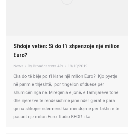
Sfidoje vetën: Si do t’i shpenzoje një milion
Euro?
News
By
Broadcasters Alb
18/10/2019
Çka do të bëje po t’i kishe një milion Euro? Kjo pyetje
në parim e thjeshtë, por tingëllon sfiduese për
shumicën nga ne. Mirëqenia e jonë, e familjarëve tonë
dhe njerëzve të rëndësishme janë ndër gjërat e para
që na shkojnë ndërmend kur mendojmë për faktin e të
pasurit një milion Euro. Radio KFOR-i ka…