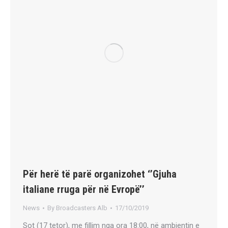
Për herë të parë organizohet ‘’Gjuha
italiane rruga për në Evropë’’
News
By
Broadcasters Alb
17/10/2019
Sot (17 tetor), me fillim nga ora 18:00, në ambientin e