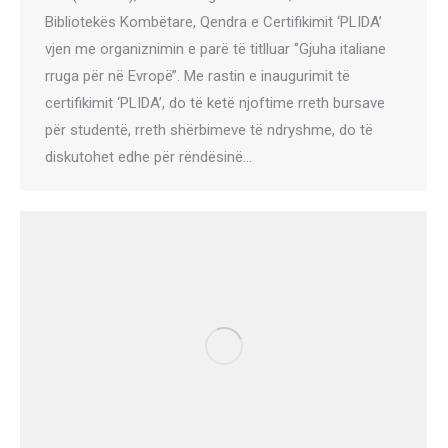
Bibliotekës Kombëtare, Qendra e Certifikimit ‘PLIDA’
vjen me organiznimin e parë të titlluar ‘’Gjuha italiane
rruga për në Evropë’’. Me rastin e inaugurimit të
certifikimit ‘PLIDA’, do të ketë njoftime rreth bursave
për studentë, rreth shërbimeve të ndryshme, do të
diskutohet edhe për rëndësinë…