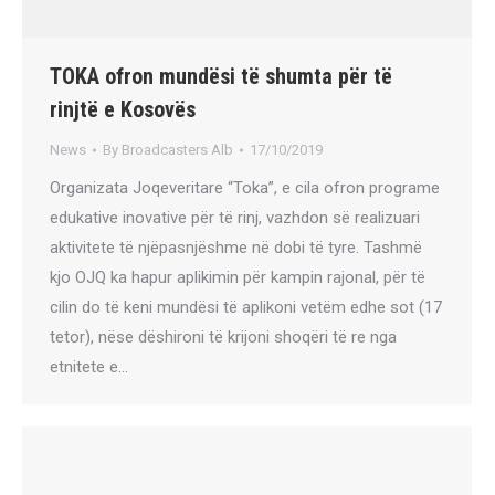
TOKA ofron mundësi të shumta për të
rinjtë e Kosovës
News
By
Broadcasters Alb
17/10/2019
Organizata Joqeveritare “Toka”, e cila ofron programe
edukative inovative për tё rinj, vazhdon së realizuari
aktivitete të njëpasnjëshme në dobi të tyre. Tashmë
kjo OJQ ka hapur aplikimin për kampin rajonal, për të
cilin do të keni mundësi të aplikoni vetëm edhe sot (17
tetor), nëse dëshironi të krijoni shoqëri të re nga
etnitete e…