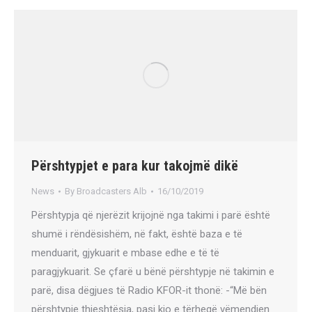
Përshtypjet e para kur takojmë dikë
News
By
Broadcasters Alb
16/10/2019
Përshtypja që njerëzit krijojnë nga takimi i parë është
shumë i rëndësishëm, në fakt, është baza e të
menduarit, gjykuarit e mbase edhe e të të
paragjykuarit. Se çfarë u bënë përshtypje në takimin e
parë, disa dëgjues të Radio KFOR-it thonë: -“Më bën
përshtypje thjeshtësia, pasi kjo e tërheqë vëmendjen