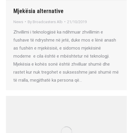
Mjekësia alternative
News
By
Broadcasters Alb
21/10/2019
Zhvillimi i teknologjisë ka ndihmuar zhvillimin e
fushave të ndryshme në jetë, duke mos e lënë anash
as fushën e mjekësisë, e sidomos mjekësinë
moderne e cila është e mbështetur në teknologji.
Mjekësia e kohës sonë është zhvilluar shumë dhe
rastet kur nuk tregohet e suksesshme janë shumë më
të rralla, megjithatë ka persona që…