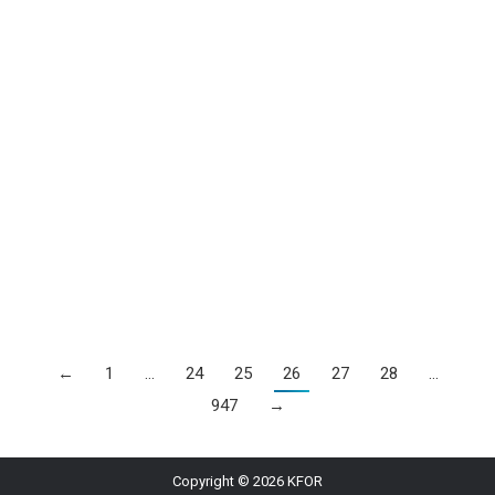
Në këtë datë, në muzikë veçojmë këto
ngjarje…
News
By
Engjëll Bërbatovci
26/04/2026
– Me 26 prill, të vitit 1969, kënga “Oh Happy Day” e
interpretuar nga Edwin Hawkins, arriti që të klasifikohet
në top listën muzikore ‘Billboard hot 100’, duke u bërë
kënga e parë e zhanrit gospel që hyn në këtë top listë.
– Në këtë datë, të vitit 2005, Bruce Springsteen
publikoi albumin e tij…
←
1
…
24
25
26
27
28
…
947
→
Copyright © 2026 KFOR