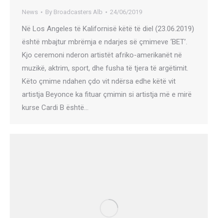
News
By
Broadcasters Alb
24/06/2019
Në Los Angeles të Kalifornisë këtë të diel (23.06.2019)
është mbajtur mbrëmja e ndarjes së çmimeve ‘BET’.
Kjo ceremoni nderon artistët afriko-amerikanët në
muzikë, aktrim, sport, dhe fusha të tjera të argëtimit.
Këto çmime ndahen çdo vit ndërsa edhe këtë vit
artistja Beyonce ka fituar çmimin si artistja më e mirë
kurse Cardi B është…