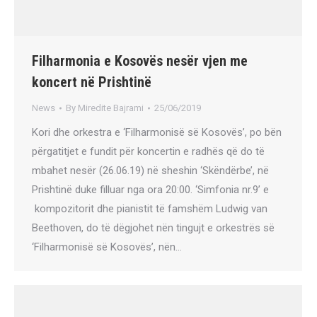
Filharmonia e Kosovës nesër vjen me
koncert në Prishtinë
News
By
Miredite Bajrami
25/06/2019
Kori dhe orkestra e ‘Filharmonisë së Kosovës’, po bën
përgatitjet e fundit për koncertin e radhës që do të
mbahet nesër (26.06.19) në sheshin ‘Skëndërbe’, në
Prishtinë duke filluar nga ora 20:00. ‘Simfonia nr.9’ e
kompozitorit dhe pianistit të famshëm Ludwig van
Beethoven, do të dëgjohet nën tingujt e orkestrës së
‘Filharmonisë së Kosovës’, nën…