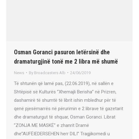
Osman Goranci pasuron letërsinë dhe
dramaturgjinë tonë me 2 libra më shumë
News
By
Broadcasters Alb
24/06/2019
Të shtunën që lamë pas, (22.06.2019), në sallën e
Shtëpisë së Kulturës ”Xhemajli Berisha” në Prizren,
dashamirë të shumtë të librit ishin mbledhur për të
qenë pjesëmarrës në përurimin e 2 librave të gazetarit
dhe dramaturgut të shquar, Osman Goranci. Librat
”ZONJA ME MASKË” e zhanrit Dramë
dhe”AUFËIEDERSEHEN herr DILI” Tragjikomedi u