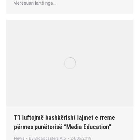
vlerësuan lartë nga…
T’i luftojmë bashkërisht lajmet e rreme
përmes punëtorisë “Media Education”
News
By
Broadcasters Alb
24/06/2019