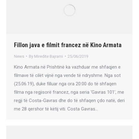
Fillon java e filmit francez në Kino Armata
News
By
Miredite Bajrami
25/06/2019
Kino Armata në Prishtinë ka vazhduar me shfaqjen e
filmave të cilët vijnë nga vende të ndryshme. Nga sot
(25.06.19), duke filluar nga ora 20:00 do të shfaqen
filma nga regjisorë francez, nga seria ‘Gavras 101’, me
regji të Costa-Gavras dhe do të shfaqen çdo natë, deri
me 28 qershor të këtij viti. Costa Gavras…