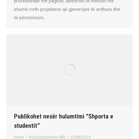
profesionale me pagesë, dëshironi të mësoni më
shumë rreth projekteve që gjenerojnë të ardhura dhe
të përmirësoni…
Publikohet nesër hulumtimi “Shporta e
studentit”
News
By
Broadcasters Alb
25/06/2019