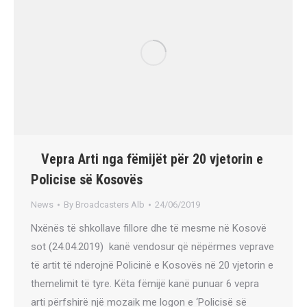
Vepra Arti nga fëmijët për 20 vjetorin e
Policise së Kosovës
News
By
Broadcasters Alb
24/06/2019
Nxënës të shkollave fillore dhe të mesme në Kosovë
sot (24.04.2019) kanë vendosur që nëpërmes veprave
të artit të nderojnë Policinë e Kosovës në 20 vjetorin e
themelimit të tyre. Këta fëmijë kanë punuar 6 vepra
arti përfshirë një mozaik me logon e ‘Policisë së