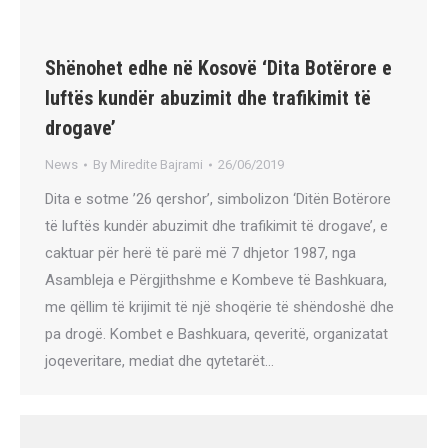
Shënohet edhe në Kosovë ‘Dita Botërore e
luftës kundër abuzimit dhe trafikimit të
drogave’
News
By
Miredite Bajrami
26/06/2019
Dita e sotme ’26 qershor’, simbolizon ‘Ditën Botërore
të luftës kundër abuzimit dhe trafikimit të drogave’, e
caktuar për herë të parë më 7 dhjetor 1987, nga
Asambleja e Përgjithshme e Kombeve të Bashkuara,
me qëllim të krijimit të një shoqërie të shëndoshë dhe
pa drogë. Kombet e Bashkuara, qeveritë, organizatat
joqeveritare, mediat dhe qytetarët…