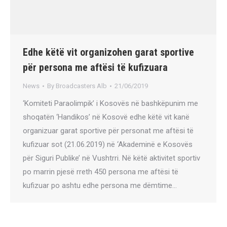
Edhe këtë vit organizohen garat sportive
për persona me aftësi të kufizuara
News
By
Broadcasters Alb
21/06/2019
‘Komiteti Paraolimpik’ i Kosovës në bashkëpunim me
shoqatën ‘Handikos’ në Kosovë edhe këtë vit kanë
organizuar garat sportive për personat me aftësi të
kufizuar sot (21.06.2019) në ‘Akademinë e Kosovës
për Siguri Publike’ në Vushtrri. Në këtë aktivitet sportiv
po marrin pjesë rreth 450 persona me aftësi të
kufizuar po ashtu edhe persona me dëmtime…