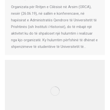
Organizata për Rritjen e Cilësisë në Arsim (ORCA),
nesër (26.06.19), në sallën e konferencave, në
hapësirat e Administratës Qendrore të Universitetit të
Prishtinës (ish Instituti i Historisë), do të mbajë një
aktivitet ku do të shpaloset një hulumtim i realizuar
nga kjo organizatë. Ky hulumtim përfshinë të dhënat e
shpenzimeve të studentëve të Universitetit të…