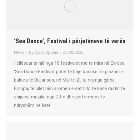
‘Sea Dance’, Festival i përjetimeve të verës
News
By
Vjosa Spahiu
25/08/2022
I cilësuar si një nga 10 festivalet më të mira në Evropë,
‘Sea Dance Festival’ pritet të bëjë bashkë në plazhet e
bukura të Buljarisës, në Mal të Zi, të rinj nga gjithë
Evropa, të cilët nën aromën e detit do të kenë rastin të
shijojnë muzikë nga DJ-ë dhe performues të
ndryshëm në këtë…