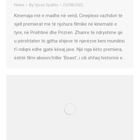
News
By
Vjosa Spahiu
25/08/2022
Kinemaja më e madhe në vend, Cineplexx vazhdon të
sjell premierat më të njohura filmike në kinematë e
tyre, në Prishtinë dhe Prizren. Zhanre të ndryshme që
u përshtaten të gjitha shijeve të njerëzve keni mundësi
t’i ndiqni edhe gjatë kësaj jave. Një nga këto premiera,
është filmi aksion/triller ‘Beast’, i cili shfaq historinë e…