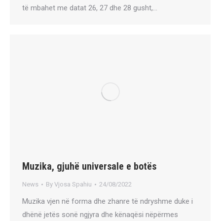
të mbahet me datat 26, 27 dhe 28 gusht,…
Muzika, gjuhë universale e botës
News
By
Vjosa Spahiu
24/08/2022
Muzika vjen në forma dhe zhanre të ndryshme duke i
dhënë jetës sonë ngjyra dhe kënaqësi nëpërmes