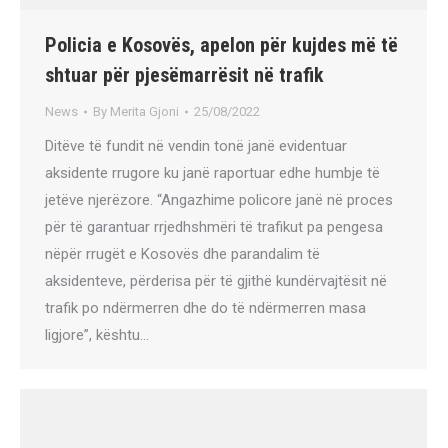
Policia e Kosovës, apelon për kujdes më të
shtuar për pjesëmarrësit në trafik
News
By
Merita Gjoni
25/08/2022
Ditëve të fundit në vendin tonë janë evidentuar
aksidente rrugore ku janë raportuar edhe humbje të
jetëve njerëzore. “Angazhime policore janë në proces
për të garantuar rrjedhshmëri të trafikut pa pengesa
nëpër rrugët e Kosovës dhe parandalim të
aksidenteve, përderisa për të gjithë kundërvajtësit në
trafik po ndërmerren dhe do të ndërmerren masa
ligjore”, kështu…