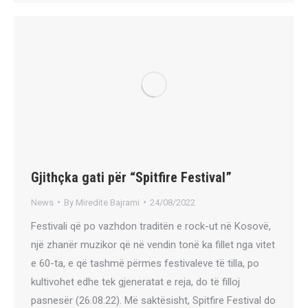
Gjithçka gati për “Spitfire Festival”
News
By
Miredite Bajrami
24/08/2022
Festivali që po vazhdon traditën e rock-ut në Kosovë,
një zhanër muzikor që në vendin tonë ka fillet nga vitet
e 60-ta, e që tashmë përmes festivaleve të tilla, po
kultivohet edhe tek gjeneratat e reja, do të filloj
pasnesër (26.08.22). Më saktësisht, Spitfire Festival do