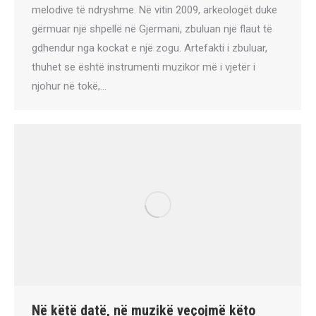
melodive të ndryshme. Në vitin 2009, arkeologët duke
gërmuar një shpellë në Gjermani, zbuluan një flaut të
gdhendur nga kockat e një zogu. Artefakti i zbuluar,
thuhet se është instrumenti muzikor më i vjetër i
njohur në tokë,…
Në këtë datë, në muzikë veçojmë këto