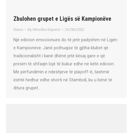
Zbulohen grupet e Ligës së Kampionëve
News
By
Miredite Bajrami
26/08/2022
Një edicion emocionues do të jetë padyshim në Ligën
e Kampionëve. Janë pothuajse të gjitha klubet që
tradicionalisht i kanë dhënë jetë kësaj gare e që
presim të shfaqin lojë të bukur edhe në këtë edicion.
Me përfundimin e ndeshjeve të playoff-it, tashmë
është hedhur edhe shorti në Stamboll, ku u bënë të
ditura grupet…