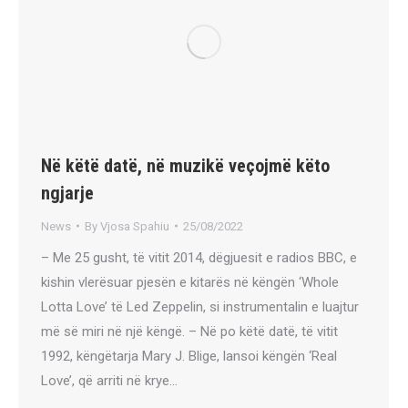
Në këtë datë, në muzikë veçojmë këto
ngjarje
News
By
Vjosa Spahiu
25/08/2022
– Me 25 gusht, të vitit 2014, dëgjuesit e radios BBC, e
kishin vlerësuar pjesën e kitarës në këngën ‘Whole
Lotta Love’ të Led Zeppelin, si instrumentalin e luajtur
më së miri në një këngë. – Në po këtë datë, të vitit
1992, këngëtarja Mary J. Blige, lansoi këngën ‘Real
Love’, që arriti në krye…