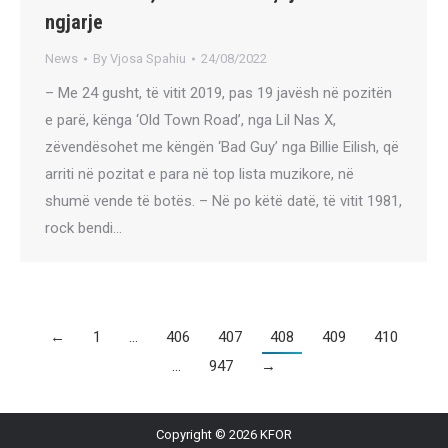
ngjarje
News
By
Vjosa Spahiu
24/08/2022
– Me 24 gusht, të vitit 2019, pas 19 javësh në pozitën
e parë, kënga ‘Old Town Road’, nga Lil Nas X,
zëvendësohet me këngën ‘Bad Guy’ nga Billie Eilish, që
arriti në pozitat e para në top lista muzikore, në
shumë vende të botës. – Në po këtë datë, të vitit 1981,
rock bendi…
←
1
…
406
407
408
409
410
…
947
→
Copyright © 2026 KFOR