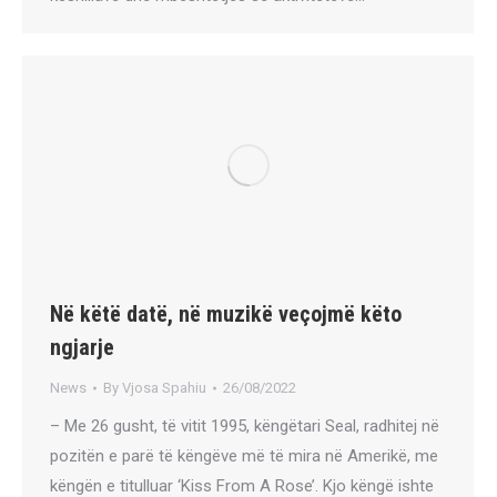
Në këtë datë, në muzikë veçojmë këto
ngjarje
News
By
Vjosa Spahiu
26/08/2022
– Me 26 gusht, të vitit 1995, këngëtari Seal, radhitej në
pozitën e parë të këngëve më të mira në Amerikë, me
këngën e titulluar ‘Kiss From A Rose’. Kjo këngë ishte