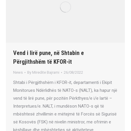
Vend i lirë pune, në Shtabin e
Përgjithshëm të KFOR-it
News
By
Miredite Bajrami
26/08/2022
Shtabi i Përgjithshëm i KFOR-it, departamenti i Ekipit
Monitorues Ndërlidhës të NATO-s (NALT), ka hapur një
vend të lirë pune, për pozitën Përkthyes/e i/e lartë –
Interpretues/e. NALT, i mundëson NATO-s që të
mbështesë zhvillimin e mëtejmë të Forcës së Sigurisë
së Kosovës (FSK) në nivelin ministror, me ofrimin e
këshillave dhe mbështetjes së aktiviteteve…