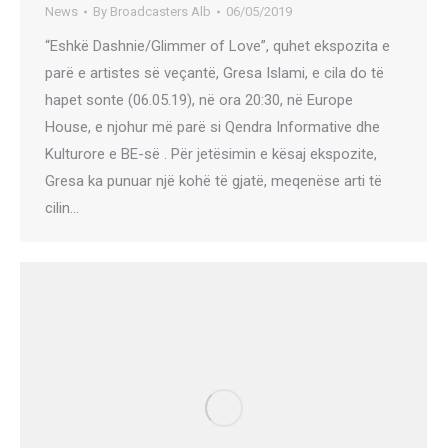
News
By
Broadcasters Alb
06/05/2019
“Eshkë Dashnie/Glimmer of Love”, quhet ekspozita e
parë e artistes së veçantë, Gresa Islami, e cila do të
hapet sonte (06.05.19), në ora 20:30, në Europe
House, e njohur më parë si Qendra Informative dhe
Kulturore e BE-së . Për jetësimin e kësaj ekspozite,
Gresa ka punuar një kohë të gjatë, meqenëse arti të
cilin…