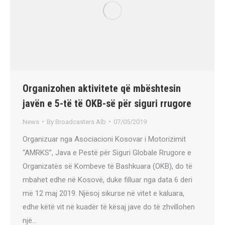
Organizohen aktivitete që mbështesin
javën e 5-të të OKB-së për siguri rrugore
News
By
Broadcasters Alb
07/05/2019
Organizuar nga Asociacioni Kosovar i Motorizimit
“AMRKS”, Java e Pestë për Siguri Globale Rrugore e
Organizatës së Kombeve të Bashkuara (OKB), do të
mbahet edhe në Kosovë, duke filluar nga data 6 deri
më 12 maj 2019. Njësoj sikurse në vitet e kaluara,
edhe këtë vit në kuadër të kësaj jave do të zhvillohen
një…