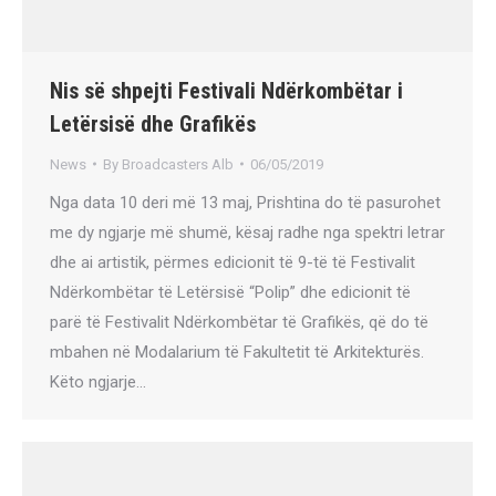
Nis së shpejti Festivali Ndërkombëtar i
Letërsisë dhe Grafikës
News
By
Broadcasters Alb
06/05/2019
Nga data 10 deri më 13 maj, Prishtina do të pasurohet
me dy ngjarje më shumë, kësaj radhe nga spektri letrar
dhe ai artistik, përmes edicionit të 9-të të Festivalit
Ndërkombëtar të Letërsisë “Polip” dhe edicionit të
parë të Festivalit Ndërkombëtar të Grafikës, që do të
mbahen në Modalarium të Fakultetit të Arkitekturës.
Këto ngjarje…