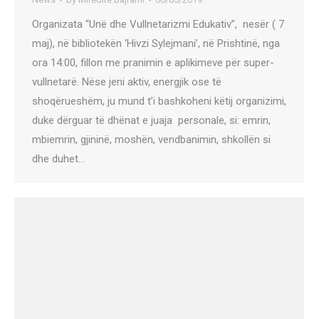
Organizata “Unë dhe Vullnetarizmi Edukativ”, nesër ( 7
maj), në bibliotekën ‘Hivzi Sylejmani’, në Prishtinë, nga
ora 14:00, fillon me pranimin e aplikimeve për super-
vullnetarë. Nëse jeni aktiv, energjik ose të
shoqërueshëm, ju mund t’i bashkoheni këtij organizimi,
duke dërguar të dhënat e juaja personale, si: emrin,
mbiemrin, gjininë, moshën, vendbanimin, shkollën si
dhe duhet…