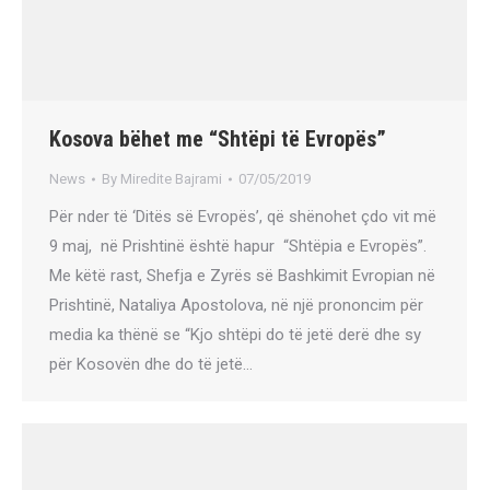
Kosova bëhet me “Shtëpi të Evropës”
News
By
Miredite Bajrami
07/05/2019
Për nder të ‘Ditës së Evropës’, që shënohet çdo vit më
9 maj, në Prishtinë është hapur “Shtëpia e Evropës”.
Me këtë rast, Shefja e Zyrës së Bashkimit Evropian në
Prishtinë, Nataliya Apostolova, në një prononcim për
media ka thënë se “Kjo shtëpi do të jetë derë dhe sy
për Kosovën dhe do të jetë…