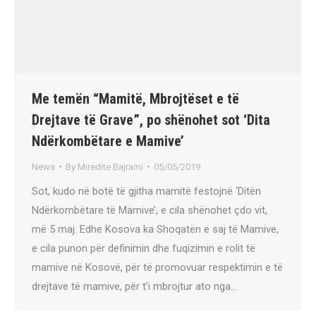
Me temën “Mamitë, Mbrojtëset e të
Drejtave të Grave”, po shënohet sot ‘Dita
Ndërkombëtare e Mamive’
News
By
Miredite Bajrami
05/05/2019
Sot, kudo në botë të gjitha mamitë festojnë ‘Ditën
Ndërkombëtare të Mamive’, e cila shënohet çdo vit,
më 5 maj. Edhe Kosova ka Shoqatën e saj të Mamive,
e cila punon për definimin dhe fuqizimin e rolit të
mamive në Kosovë, për të promovuar respektimin e të
drejtave të mamive, për t’i mbrojtur ato nga…