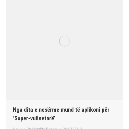
Nga dita e nesërme mund të aplikoni për
‘Super-vullnetarë’
News
By
Miredite Bajrami
06/05/2019