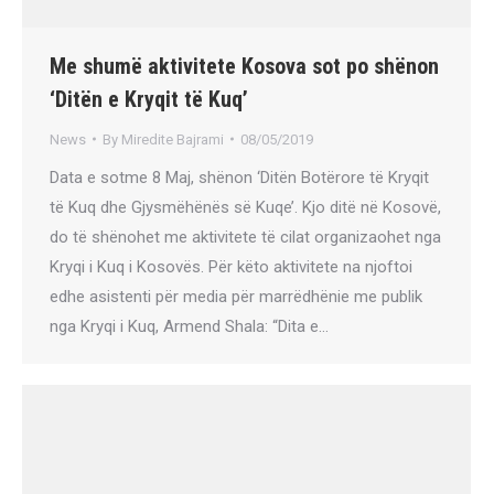
Me shumë aktivitete Kosova sot po shënon
‘Ditën e Kryqit të Kuq’
News
By
Miredite Bajrami
08/05/2019
Data e sotme 8 Maj, shënon ‘Ditën Botërore të Kryqit
të Kuq dhe Gjysmëhënës së Kuqe’. Kjo ditë në Kosovë,
do të shënohet me aktivitete të cilat organizaohet nga
Kryqi i Kuq i Kosovës. Për këto aktivitete na njoftoi
edhe asistenti për media për marrëdhënie me publik
nga Kryqi i Kuq, Armend Shala: “Dita e…