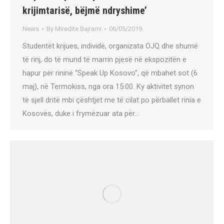
krijimtarisë, bëjmë ndryshime’
News
By
Miredite Bajrami
06/05/2019
Studentët krijues, individë, organizata OJQ dhe shumë
të rinj, do të mund të marrin pjesë në ekspozitën e
hapur për rininë “Speak Up Kosovo”, që mbahet sot (6
maj), në Termokiss, nga ora 15:00. Ky aktivitet synon
të sjell dritë mbi çështjet me të cilat po përballet rinia e
Kosovës, duke i frymëzuar ata për…