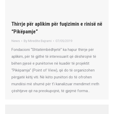
Thirrje për aplikim për fuqizimin e rinisë në
“Pikëpamje”
News
By
Miredite Bajrami
07/05/2019
Fondacioni “Shtatëmbëdhjetë” ka hapur thirrje për
aplikim, për të gjithë të interesuarit që dëshirojnë të
bëhen pjesë e punëtorive në kuadër të projektit
“Pikëpamja” (Point of View), që do të organizohen
përgjatë këtij viti. Në këto punëtori do të ofrohen
mundësi më shumë për t’i kanalizuar mendimet rreth
çështjeve që na preokupojnë, të gjejmë forma…