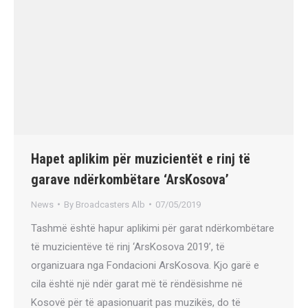
Hapet aplikim për muzicientët e rinj të
garave ndërkombëtare ‘ArsKosova’
News
By
Broadcasters Alb
07/05/2019
Tashmë është hapur aplikimi për garat ndërkombëtare
të muzicientëve të rinj ‘ArsKosova 2019’, të
organizuara nga Fondacioni ArsKosova. Kjo garë e
cila është një ndër garat më të rëndësishme në
Kosovë për të apasionuarit pas muzikës, do të