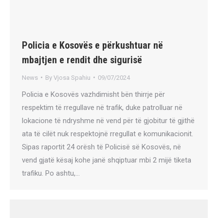
Policia e Kosovës e përkushtuar në
mbajtjen e rendit dhe sigurisë
News
By
Vjosa Spahiu
09/07/2024
Policia e Kosovës vazhdimisht bën thirrje për
respektim të rregullave në trafik, duke patrolluar në
lokacione të ndryshme në vend për të gjobitur të gjithë
ata të cilët nuk respektojnë rregullat e komunikacionit.
Sipas raportit 24 orësh të Policisë së Kosovës, në
vend gjatë kësaj kohe janë shqiptuar mbi 2 mijë tiketa
trafiku. Po ashtu,…