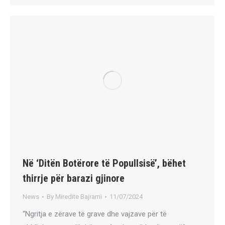
Në ‘Ditën Botërore të Popullsisë’, bëhet
thirrje për barazi gjinore
News
By
Miredite Bajrami
11/07/2024
“Ngritja e zërave të grave dhe vajzave për të