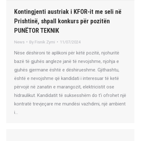
Kontingjenti austriak i KFOR-it me seli në
Prishtinë, shpall konkurs për pozitën
PUNËTOR TEKNIK
News
By
Fisnik Zymi
11/07/2024
Nëse dëshironi të aplikoni për këtë pozitë, njohuritë
bazë të gjuhës angleze janë të nevojshme, njohja e
gjuhës gjermane është e dëshirueshme. Gjithashtu,
është e nevojshme që kandidati i interesuar të ketë
përvojë në zanatin e marangozit, elektricistit ose
hidraulikut. Kandidatit të suksesshëm do t’i ofrohet një
kontratë trevjeçare me mundësi vazhdimi, një ambient
i…