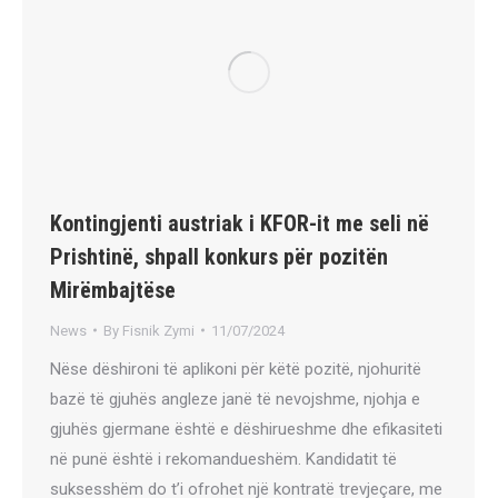
Kontingjenti austriak i KFOR-it me seli në
Prishtinë, shpall konkurs për pozitën
Mirëmbajtëse
News
By
Fisnik Zymi
11/07/2024
Nëse dëshironi të aplikoni për këtë pozitë, njohuritë
bazë të gjuhës angleze janë të nevojshme, njohja e
gjuhës gjermane është e dëshirueshme dhe efikasiteti
në punë është i rekomandueshëm. Kandidatit të
suksesshëm do t’i ofrohet një kontratë trevjeçare, me