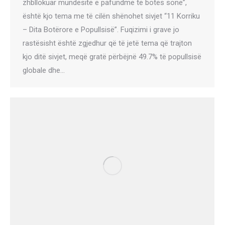
zhbllokuar mundësitë e pafundme të botës sonë”,
është kjo tema me të cilën shënohet sivjet “11 Korriku
– Dita Botërore e Popullsisë”. Fuqizimi i grave jo
rastësisht është zgjedhur që të jetë tema që trajton
kjo ditë sivjet, meqë gratë përbëjnë 49.7% të popullsisë
globale dhe…