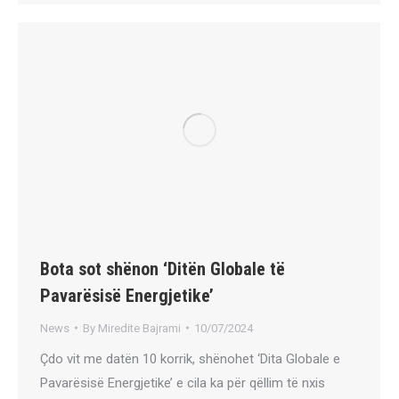
Bota sot shënon ‘Ditën Globale të
Pavarësisë Energjetike’
News
By
Miredite Bajrami
10/07/2024
Çdo vit me datën 10 korrik, shënohet ‘Dita Globale e
Pavarësisë Energjetike’ e cila ka për qëllim të nxis