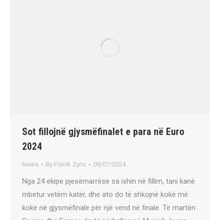
Sot fillojnë gjysmëfinalet e para në Euro
2024
News
By
Fisnik Zymi
09/07/2024
Nga 24 ekipe pjesëmarrëse sa ishin në fillim, tani kanë
mbetur vetëm katër, dhe ato do të shkojnë kokë më
kokë në gjysmëfinale për një vend në finale. Të martën