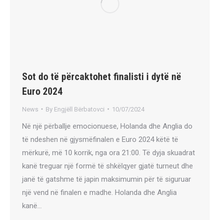
Sot do të përcaktohet finalisti i dytë në
Euro 2024
News
By
Engjëll Bërbatovci
10/07/2024
Në një përballje emocionuese, Holanda dhe Anglia do
të ndeshen në gjysmëfinalen e Euro 2024 këtë të
mërkurë, më 10 korrik, nga ora 21:00. Të dyja skuadrat
kanë treguar një formë të shkëlqyer gjatë turneut dhe
janë të gatshme të japin maksimumin për të siguruar
një vend në finalen e madhe. Holanda dhe Anglia
kanë…