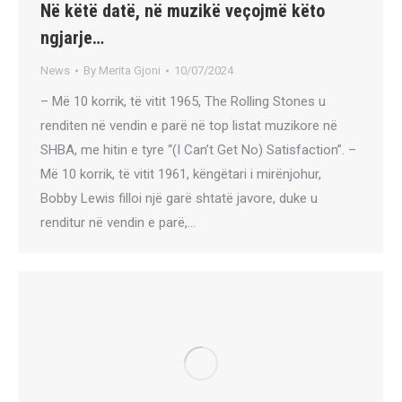
Në këtë datë, në muzikë veçojmë këto
ngjarje…
News
By
Merita Gjoni
10/07/2024
– Më 10 korrik, të vitit 1965, The Rolling Stones u
renditen në vendin e parë në top listat muzikore në
SHBA, me hitin e tyre “(I Can’t Get No) Satisfaction”. –
Më 10 korrik, të vitit 1961, këngëtari i mirënjohur,
Bobby Lewis filloi një garë shtatë javore, duke u
renditur në vendin e parë,…