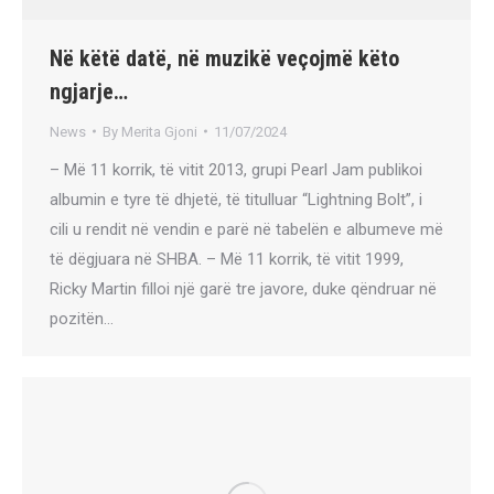
Në këtë datë, në muzikë veçojmë këto
ngjarje…
News
By
Merita Gjoni
11/07/2024
– Më 11 korrik, të vitit 2013, grupi Pearl Jam publikoi
albumin e tyre të dhjetë, të titulluar “Lightning Bolt”, i
cili u rendit në vendin e parë në tabelën e albumeve më
të dëgjuara në SHBA. – Më 11 korrik, të vitit 1999,
Ricky Martin filloi një garë tre javore, duke qëndruar në
pozitën…