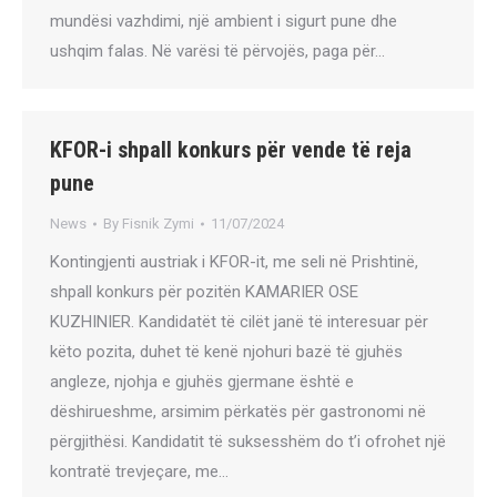
mundësi vazhdimi, një ambient i sigurt pune dhe
ushqim falas. Në varësi të përvojës, paga për…
KFOR-i shpall konkurs për vende të reja
pune
News
By
Fisnik Zymi
11/07/2024
Kontingjenti austriak i KFOR-it, me seli në Prishtinë,
shpall konkurs për pozitën KAMARIER OSE
KUZHINIER. Kandidatët të cilët janë të interesuar për
këto pozita, duhet të kenë njohuri bazë të gjuhës
angleze, njohja e gjuhës gjermane është e
dëshirueshme, arsimim përkatës për gastronomi në
përgjithësi. Kandidatit të suksesshëm do t’i ofrohet një
kontratë trevjeçare, me…