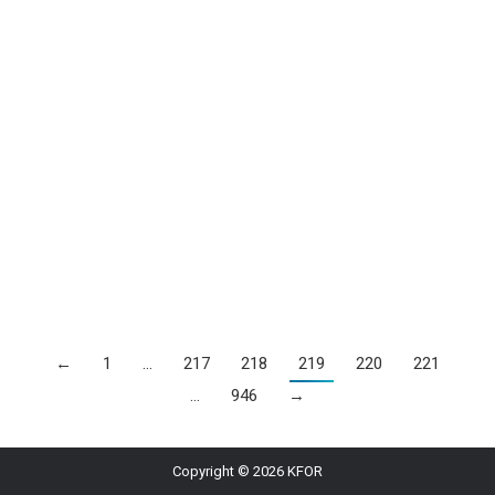
ngjarje…
News
By
Trendelina Duli
04/05/2024
– Me 4 maj, të vitit 2008, albumi “Hard Candy” i
këngëtares Madonna, zuri vendin e parë në top listat e
albumeve më të mira në Mbretëri të Bashkuar, derisa
kënga “4 Minutes”, bashkëpunimi Madonna me Justin
Timberlake, po kryesonte top listën e këngëve
britanike. – Në po këtë datë, të vitit 1999, këngëtarja e…
←
1
…
217
218
219
220
221
…
946
→
Copyright © 2026 KFOR