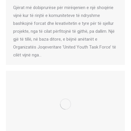
Gjërat më dobiprurëse për mirëqenien e një shoqërie
vijnë kur të rinjtë e komuniteteve të ndryshme
bashkojnë forcat dhe kreativitetin e tyre për të sjellur
projekte, nga të cilat përfitojnë të gjithë, pa dallim. Një
gjë të tillë, në baza ditore, e bëjnë anëtarët e
Organizatës Joqeveritare ‘United Youth Task Force’ të
cilët vijnë nga…