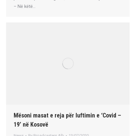
– Në këtë…
Mësoni masat e reja për luftimin e ‘Covid –
19’ në Kosovë
News
By
Broadcasters Alb
13/07/2020