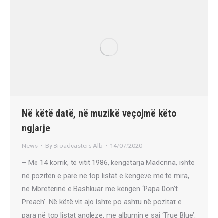
Në këtë datë, në muzikë veçojmë këto
ngjarje
News
By
Broadcasters Alb
14/07/2020
– Me 14 korrik, të vitit 1986, këngëtarja Madonna, ishte
në pozitën e parë në top listat e këngëve më të mira,
në Mbretërinë e Bashkuar me këngën ‘Papa Don’t
Preach’. Në këtë vit ajo ishte po ashtu në pozitat e
para në top listat angleze, me albumin e saj ‘True Blue’.