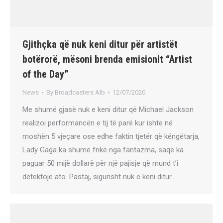
Gjithçka që nuk keni ditur për artistët
botërorë, mësoni brenda emisionit “Artist
of the Day”
News
By
Broadcasters Alb
12/07/2020
Me shumë gjasë nuk e keni ditur që Michael Jackson
realizoi performancën e tij të parë kur ishte në
moshën 5 vjeçare ose edhe faktin tjetër që këngëtarja,
Lady Gaga ka shumë frikë nga fantazma, saqë ka
paguar 50 mijë dollarë për një pajisje që mund t’i
detektojë ato. Pastaj, sigurisht nuk e keni ditur…