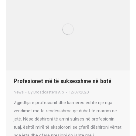
Profesionet më të suksesshme në botë
News
By
Broadcasters Alb
12/07/2020
Zgjedhja e profesionit dhe karrierës është një nga
vendimet më të rëndësishme që duhet të marrim në
jetë. Nëse dëshironi të arrini sukses në profesionin
tuaj, është mirë të eksploroni se çfarë dëshironi vërtet
nga jeta dhe çfarë presioni do ishte më i