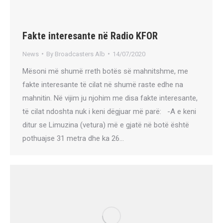
Fakte interesante në Radio KFOR
News
By
Broadcasters Alb
14/07/2020
Mësoni më shumë rreth botës së mahnitshme, me
fakte interesante të cilat në shumë raste edhe na
mahnitin. Në vijim ju njohim me disa fakte interesante,
të cilat ndoshta nuk i keni dëgjuar më parë: -A e keni
ditur se Limuzina (vetura) më e gjatë në botë është
pothuajse 31 metra dhe ka 26…