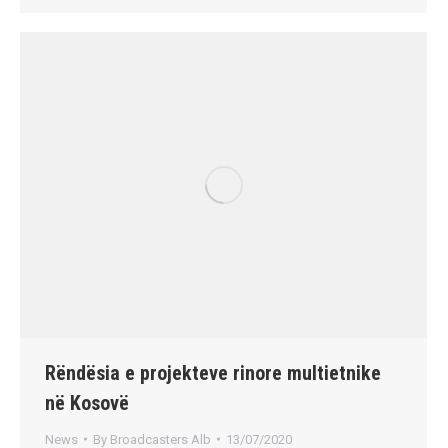
Rëndësia e projekteve rinore multietnike
në Kosovë
News
By
Broadcasters Alb
13/07/2020