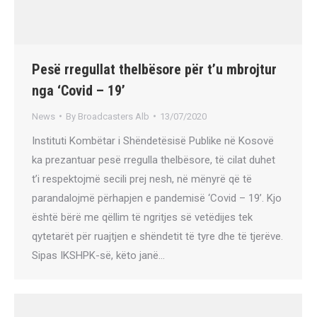
Pesë rregullat thelbësore për t’u mbrojtur
nga ‘Covid – 19’
News
By
Broadcasters Alb
13/07/2020
Instituti Kombëtar i Shëndetësisë Publike në Kosovë
ka prezantuar pesë rregulla thelbësore, të cilat duhet
t’i respektojmë secili prej nesh, në mënyrë që të
parandalojmë përhapjen e pandemisë ‘Covid – 19’. Kjo
është bërë me qëllim të ngritjes së vetëdijes tek
qytetarët për ruajtjen e shëndetit të tyre dhe të tjerëve.
Sipas IKSHPK-së, këto janë…