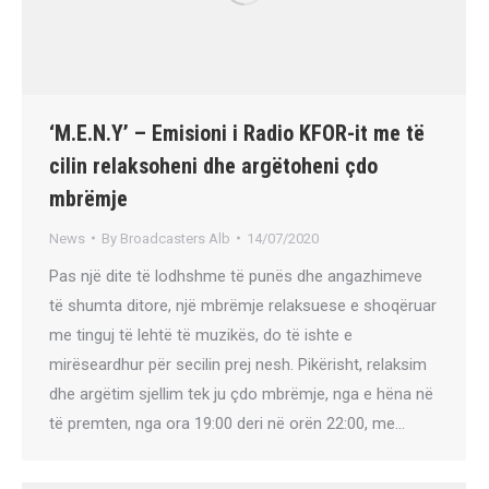
‘M.E.N.Y’ – Emisioni i Radio KFOR-it me të
cilin relaksoheni dhe argëtoheni çdo
mbrëmje
News
By
Broadcasters Alb
14/07/2020
Pas një dite të lodhshme të punës dhe angazhimeve
të shumta ditore, një mbrëmje relaksuese e shoqëruar
me tinguj të lehtë të muzikës, do të ishte e
mirëseardhur për secilin prej nesh. Pikërisht, relaksim
dhe argëtim sjellim tek ju çdo mbrëmje, nga e hëna në
të premten, nga ora 19:00 deri në orën 22:00, me…