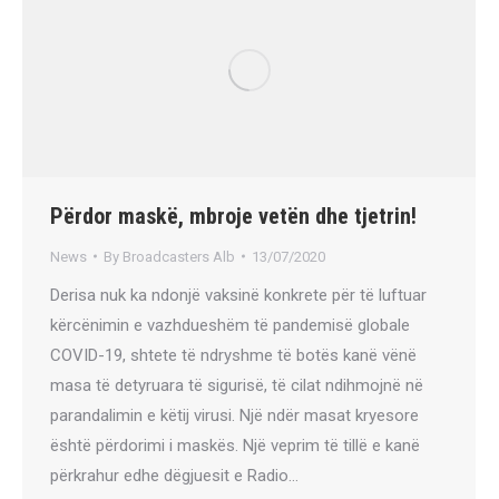
Përdor maskë, mbroje vetën dhe tjetrin!
News
By
Broadcasters Alb
13/07/2020
Derisa nuk ka ndonjë vaksinë konkrete për të luftuar
kërcënimin e vazhdueshëm të pandemisë globale
COVID-19, shtete të ndryshme të botës kanë vënë
masa të detyruara të sigurisë, të cilat ndihmojnë në
parandalimin e këtij virusi. Një ndër masat kryesore
është përdorimi i maskës. Një veprim të tillë e kanë
përkrahur edhe dëgjuesit e Radio…