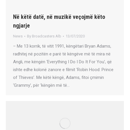
Në këtë datë, në muzikë veçojmë këto
ngjarje
News
By
Broadcasters Alb
13/07/2020
– Me 13 korrik, të vitit 1991, këngëtari Bryan Adams,
radhitej në pozitën e parë të këngëve më të mira në
Angli, me këngën ‘Everything I Do I Do It For You’, që
ishte edhe kolonë zanore e filmit ‘Robin Hood: Prince
of Thieves’. Me këtë këngë, Adams, fitoi çmimin
‘Grammy’, për ‘këngën më të…