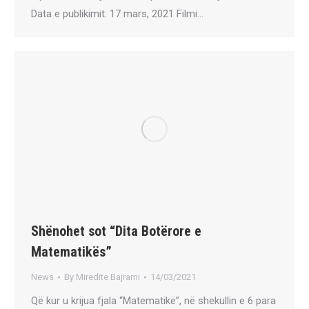
Data e publikimit: 17 mars, 2021 Filmi…
Shënohet sot “Dita Botërore e
Matematikës”
News
By
Miredite Bajrami
14/03/2021
Që kur u krijua fjala “Matematikë”, në shekullin e 6 para