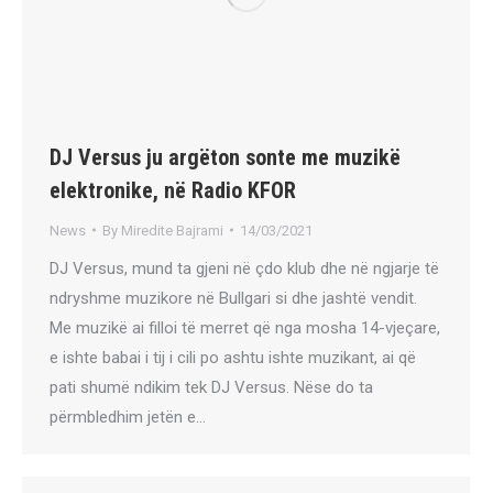
DJ Versus ju argëton sonte me muzikë
elektronike, në Radio KFOR
News
By
Miredite Bajrami
14/03/2021
DJ Versus, mund ta gjeni në çdo klub dhe në ngjarje të
ndryshme muzikore në Bullgari si dhe jashtë vendit.
Me muzikë ai filloi të merret që nga mosha 14-vjeçare,
e ishte babai i tij i cili po ashtu ishte muzikant, ai që
pati shumë ndikim tek DJ Versus. Nëse do ta
përmbledhim jetën e…