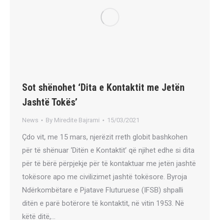
Sot shënohet ‘Dita e Kontaktit me Jetën
Jashtë Tokës’
News
By
Miredite Bajrami
15/03/2021
Çdo vit, me 15 mars, njerëzit rreth globit bashkohen
për të shënuar ‘Ditën e Kontaktit’ që njihet edhe si dita
për të bërë përpjekje për të kontaktuar me jetën jashtë
tokësore apo me civilizimet jashtë tokësore. Byroja
Ndërkombëtare e Pjatave Fluturuese (IFSB) shpalli
ditën e parë botërore të kontaktit, në vitin 1953. Në
këtë ditë,…