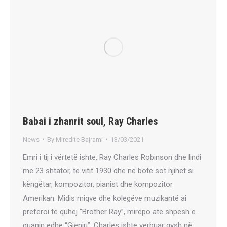
Babai i zhanrit soul, Ray Charles
News
By
Miredite Bajrami
13/03/2021
Emri i tij i vërtetë ishte, Ray Charles Robinson dhe lindi
më 23 shtator, të vitit 1930 dhe në botë sot njihet si
këngëtar, kompozitor, pianist dhe kompozitor
Amerikan. Midis miqve dhe kolegëve muzikantë ai
preferoi të quhej “Brother Ray”, mirëpo atë shpesh e
quanin edhe “Gjeniu”. Charles ishte verbuar qysh në