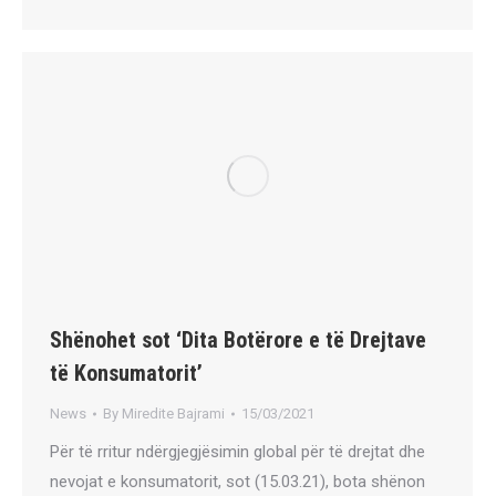
Shënohet sot ‘Dita Botërore e të Drejtave
të Konsumatorit’
News
By
Miredite Bajrami
15/03/2021
Për të rritur ndërgjegjësimin global për të drejtat dhe
nevojat e konsumatorit, sot (15.03.21), bota shënon