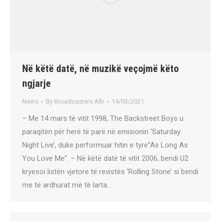
Në këtë datë, në muzikë veçojmë këto
ngjarje
News
By
Broadcasters Alb
14/03/2021
– Me 14 mars të vitit 1998, The Backstreet Boys u
paraqitën për herë të parë në emisionin ‘Saturday
Night Live’, duke performuar hitin e tyre”As Long As
You Love Me”. – Në këtë datë të vitit 2006, bendi U2
kryesoi listën vjetore të revistës ‘Rolling Stone’ si bendi
me të ardhurat më të larta…