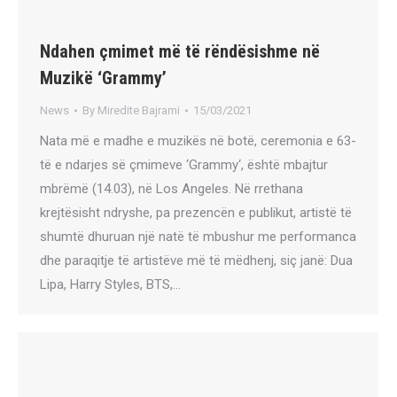
Ndahen çmimet më të rëndësishme në
Muzikë ‘Grammy’
News
By
Miredite Bajrami
15/03/2021
Nata më e madhe e muzikës në botë, ceremonia e 63-
të e ndarjes së çmimeve ‘Grammy‘, është mbajtur
mbrëmë (14.03), në Los Angeles. Në rrethana
krejtësisht ndryshe, pa prezencën e publikut, artistë të
shumtë dhuruan një natë të mbushur me performanca
dhe paraqitje të artistëve më të mëdhenj, siç janë: Dua
Lipa, Harry Styles, BTS,…