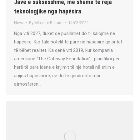
Javë e suksesshme, me shumë të reja
teknologjike nga hapësira
News
By
Miredite Bajrami
14/03/2021
Nga viti 2027, duket që pushimet do t’i kalojmë në
hapësirë. Kjo falë hotelit të parë në hapësirë që pritet
të bëhet realitet. Ka qenë viti 2019, kur kompania
amerikane “The Gateway Foundation”, ​​planifikoi për
herë të parë idenë e krijimit të një hoteli në stilin e
anijes hapësinore, që do të qëndronte mbi
atmosferën…