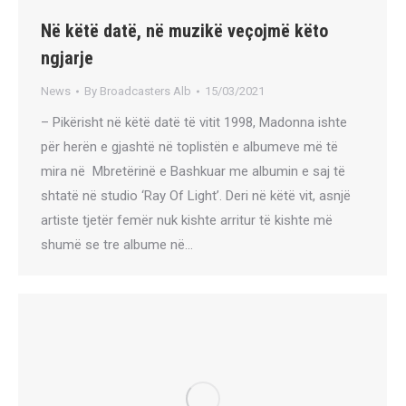
Në këtë datë, në muzikë veçojmë këto
ngjarje
News
By
Broadcasters Alb
15/03/2021
– Pikërisht në këtë datë të vitit 1998, Madonna ishte
për herën e gjashtë në toplistën e albumeve më të
mira në Mbretërinë e Bashkuar me albumin e saj të
shtatë në studio ‘Ray Of Light’. Deri në këtë vit, asnjë
artiste tjetër femër nuk kishte arritur të kishte më
shumë se tre albume në…