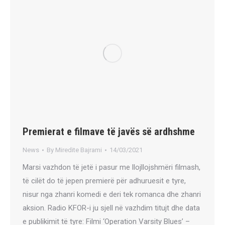
Premierat e filmave të javës së ardhshme
News
By
Miredite Bajrami
14/03/2021
Marsi vazhdon të jetë i pasur me llojllojshmëri filmash,
të cilët do të jepen premierë për adhuruesit e tyre,
nisur nga zhanri komedi e deri tek romanca dhe zhanri
aksion. Radio KFOR-i ju sjell në vazhdim titujt dhe data
e publikimit të tyre: Filmi ‘Operation Varsity Blues’ –