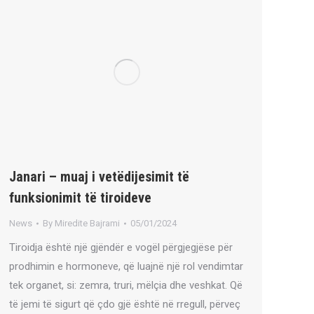
Janari – muaj i vetëdijesimit të
funksionimit të tiroideve
News
By
Miredite Bajrami
05/01/2024
Tiroidja është një gjëndër e vogël përgjegjëse për
prodhimin e hormoneve, që luajnë një rol vendimtar
tek organet, si: zemra, truri, mëlçia dhe veshkat. Që
të jemi të sigurt që çdo gjë është në rregull, përveç