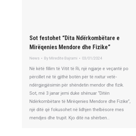
Sot festohet “Dita Ndërkombëtare e
Mirëqenies Mendore dhe Fizike”
News
By
Miredite Bajrami
03/01/2024
Në këtë fillim të Vitit të Ri, një ngjarje e veçantë po
përcillet në të gjithë botën për të nxitur vetë-
ndërgjegjësimin për shëndetin mendor dhe fizik.
Sot, më 3 janar jemi duke shënuar “Ditën
Ndërkombëtare të Mirëqenies Mendore dhe Fizike”,
një ditë që fokusohet në lidhjen thelbësore mes
mendjes dhe trupit. Kjo ditë na shërben…