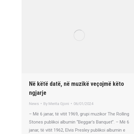
Në këtë datë, në muzikë veçojmë këto
ngjarje
News
By
Merita Gjoni
06/01/2024
– Më 6 janar, të vitit 1969, grupi muzikor The Rolling
Stones publikoi albumin “Beggar’s Banquet”. – Më 6
janar, të vitit 1962, Elvis Presley publikoi albumin e