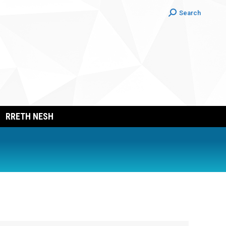
Search:
Search
RRETH NESH