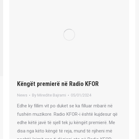
Këngët premierë në Radio KFOR
News
By
Miredite Bajrami
05/01/2024
Edhe ky fillim vit po duket se ka filluar mbarë në
fushën muzikore. Radio KFOR-i është kujdesur që
edhe këtë javë të sjell tek ju këngët premierë. Me
disa nga këto këngë të reja, mund të njiheni më