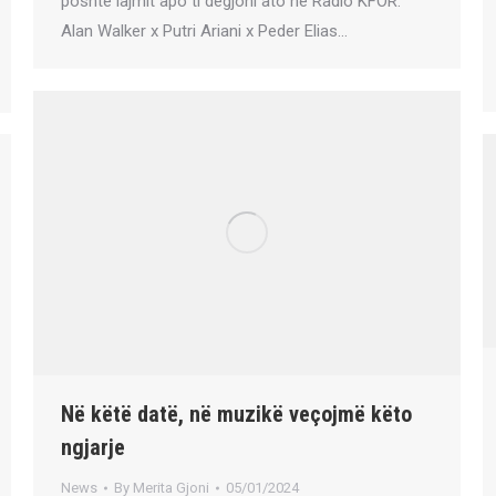
poshtë lajmit apo ti dëgjoni ato në Radio KFOR:
Alan Walker x Putri Ariani x Peder Elias…
Në këtë datë, në muzikë veçojmë këto
ngjarje
News
By
Merita Gjoni
05/01/2024