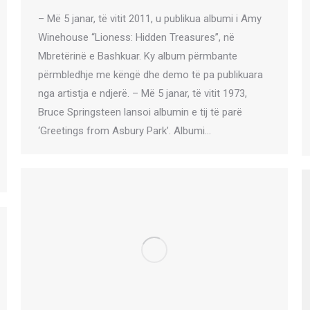
– Më 5 janar, të vitit 2011, u publikua albumi i Amy
Winehouse “Lioness: Hidden Treasures”, në
Mbretërinë e Bashkuar. Ky album përmbante
përmbledhje me këngë dhe demo të pa publikuara
nga artistja e ndjerë. – Më 5 janar, të vitit 1973,
Bruce Springsteen lansoi albumin e tij të parë
‘Greetings from Asbury Park’. Albumi…