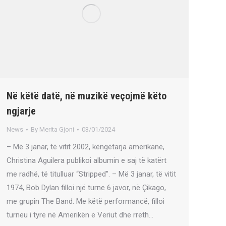
Në këtë datë, në muzikë veçojmë këto
ngjarje
News
By
Merita Gjoni
03/01/2024
– Më 3 janar, të vitit 2002, këngëtarja amerikane,
Christina Aguilera publikoi albumin e saj të katërt
me radhë, të titulluar “Stripped”. – Më 3 janar, të vitit
1974, Bob Dylan filloi një turne 6 javor, në Çikago,
me grupin The Band. Me këtë performancë, filloi
turneu i tyre në Amerikën e Veriut dhe rreth…