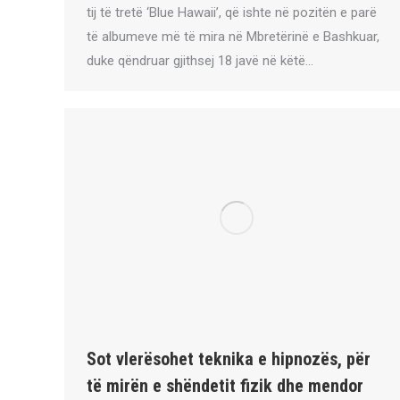
tij të tretë ‘Blue Hawaii’, që ishte në pozitën e parë
të albumeve më të mira në Mbretërinë e Bashkuar,
duke qëndruar gjithsej 18 javë në këtë…
Sot vlerësohet teknika e hipnozës, për
të mirën e shëndetit fizik dhe mendor