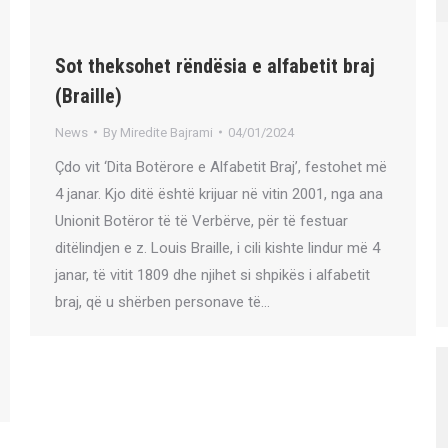
Sot theksohet rëndësia e alfabetit braj
(Braille)
News
By
Miredite Bajrami
04/01/2024
Çdo vit ‘Dita Botërore e Alfabetit Braj’, festohet më
4 janar. Kjo ditë është krijuar në vitin 2001, nga ana
Unionit Botëror të të Verbërve, për të festuar
ditëlindjen e z. Louis Braille, i cili kishte lindur më 4
janar, të vitit 1809 dhe njihet si shpikës i alfabetit
braj, që u shërben personave të…