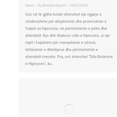
News
By
Miredite Bajrami
04/01/2024
Sot, në të gjithë botën shënohet një ngjarje e
rëndësishme për eksplorimin dhe promovimin e
fuqisë së hipnozës, në përmirësimin e jetës dhe
shëndetit. Kjo ditë thekson rolin e hipnozës, si një
mjet i fuqishëm për menaxhimin e stresit,
lehtësimin e dhimbjeve dhe përmirësimin e
shëndetit mendor. Pra, sot shënohet “Dita Botërore
e Hipnozës”, ku…