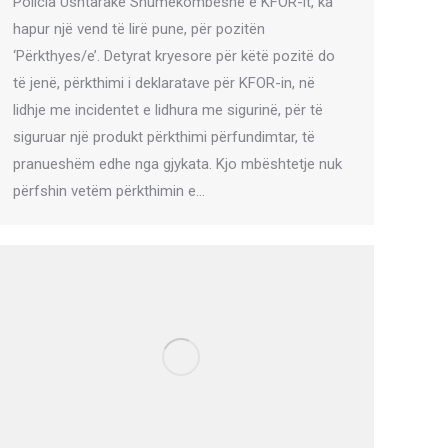
Policia Ushtarake Shumëkombëshe e KFOR-it, ka
hapur një vend të lirë pune, për pozitën
‘Përkthyes/e’. Detyrat kryesore për këtë pozitë do
të jenë, përkthimi i deklaratave për KFOR-in, në
lidhje me incidentet e lidhura me sigurinë, për të
siguruar një produkt përkthimi përfundimtar, të
pranueshëm edhe nga gjykata. Kjo mbështetje nuk
përfshin vetëm përkthimin e…