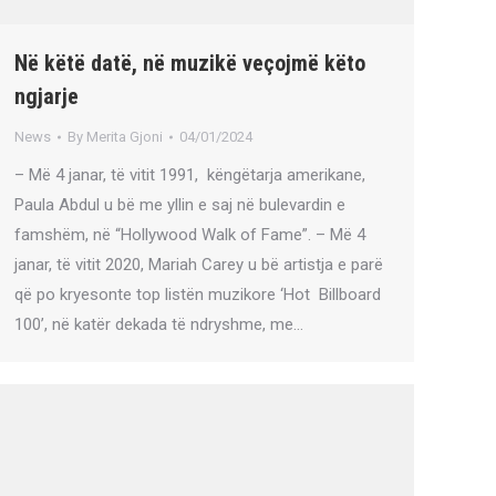
Në këtë datë, në muzikë veçojmë këto
ngjarje
News
By
Merita Gjoni
04/01/2024
– Më 4 janar, të vitit 1991, këngëtarja amerikane,
Paula Abdul u bë me yllin e saj në bulevardin e
famshëm, në “Hollywood Walk of Fame”. – Më 4
janar, të vitit 2020, Mariah Carey u bë artistja e parë
që po kryesonte top listën muzikore ‘Hot Billboard
100’, në katër dekada të ndryshme, me…