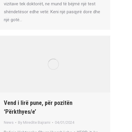
vizitave tek doktorët, ne mund të bëjmë një test
shëndetësor edhe vetë: Keni një pasqyrë dore dhe
një gotë…
Vend i lirë pune, për pozitën
‘Përkthyes/e’
News
By
Miredite Bajrami
04/01/2024