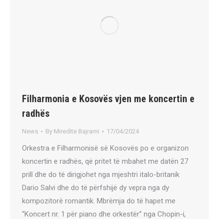
Filharmonia e Kosovës vjen me koncertin e
radhës
News
By
Miredite Bajrami
17/04/2024
Orkestra e Filharmonisë së Kosovës po e organizon
koncertin e radhës, që pritet të mbahet me datën 27
prill dhe do të dirigjohet nga mjeshtri italo-britanik
Dario Salvi dhe do të përfshijë dy vepra nga dy
kompozitorë romantik. Mbrëmja do të hapet me
“Koncert nr. 1 për piano dhe orkestër” nga Chopin-i,