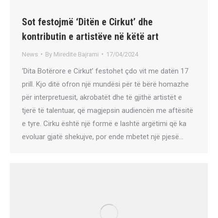
Sot festojmë ‘Ditën e Cirkut’ dhe
kontributin e artistëve në këtë art
News
By
Miredite Bajrami
17/04/2024
‘Dita Botërore e Cirkut’ festohet çdo vit me datën 17
prill. Kjo ditë ofron një mundësi për të bërë homazhe
për interpretuesit, akrobatët dhe të gjithë artistët e
tjerë të talentuar, që magjepsin audiencën me aftësitë
e tyre. Cirku është një formë e lashtë argëtimi që ka
evoluar gjatë shekujve, por ende mbetet një pjesë…