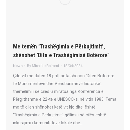
Me temën ‘Trashëgimia e Përkujtimit’,
shënohet ‘Dita e Trashëgimisë Botërore’
News
By
Miredite Bajrami
18/04/2024
Çdo vit me datën 18 prill, bota shënon ‘Ditën Botërore
të Monumenteve dhe Vendbanimeve historike’,
themelimi i së cilës u miratua nga Konferenca e
Përgjithshme e 22-të e UNESCO-s, në vitin 1983. Tema
me të cilën shënohet këtë vit kjo ditë, është
‘Trashëgimia e Përkujtimit’, qëllimi i së cilës është
inkurajimi i komuniteteve lokale dhe…