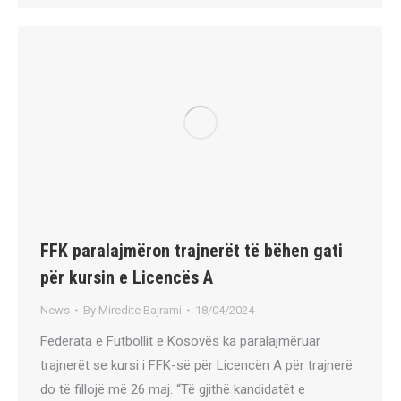
FFK paralajmëron trajnerët të bëhen gati
për kursin e Licencës A
News
By
Miredite Bajrami
18/04/2024
Federata e Futbollit e Kosovës ka paralajmëruar
trajnerët se kursi i FFK-së për Licencën A për trajnerë
do të fillojë më 26 maj. “Të gjithë kandidatët e