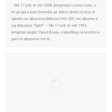
– Me 17 prill, të vitit 2008, këngëtarja Leona Lewis, u
bë gruaja e parë britanike që shkon direkt në krye të
tabelës së albumeve Billboard Hot 200, me albumin e
saj debutues “Spirit”. – Me 17 prill, të vitit 1993,
këngëtari anglez David Bowie, u klasifikua në pozitën e
parë të albumeve më të…