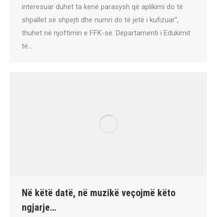
interesuar duhet ta kenë parasysh që aplikimi do të
shpallet së shpejti dhe numri do të jetë i kufizuar”,
thuhet në njoftimin e FFK-së. Departamenti i Edukimit
të…
Në këtë datë, në muzikë veçojmë këto
ngjarje…