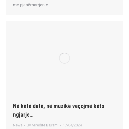
me pjesëmarrjen e…
Në këtë datë, në muzikë veçojmë këto
ngjarje…
News
By
Miredite Bajrami
17/04/2024