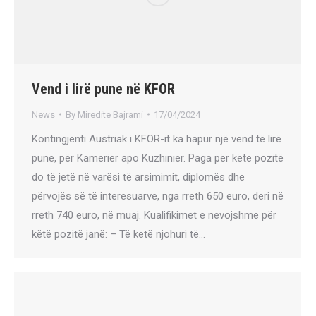
Vend i lirë pune në KFOR
News
By
Miredite Bajrami
17/04/2024
Kontingjenti Austriak i KFOR-it ka hapur një vend të lirë
pune, për Kamerier apo Kuzhinier. Paga për këtë pozitë
do të jetë në varësi të arsimimit, diplomës dhe
përvojës së të interesuarve, nga rreth 650 euro, deri në
rreth 740 euro, në muaj. Kualifikimet e nevojshme për
këtë pozitë janë: – Të ketë njohuri të…