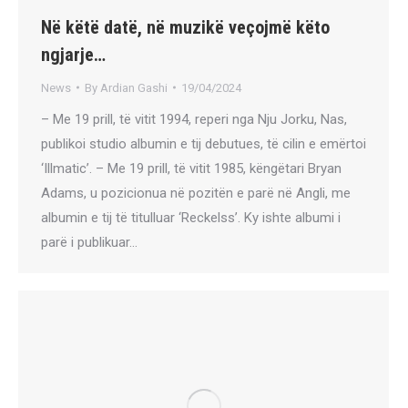
Në këtë datë, në muzikë veçojmë këto
ngjarje…
News
By
Ardian Gashi
19/04/2024
– Me 19 prill, të vitit 1994, reperi nga Nju Jorku, Nas,
publikoi studio albumin e tij debutues, të cilin e emërtoi
‘Illmatic’. – Me 19 prill, të vitit 1985, këngëtari Bryan
Adams, u pozicionua në pozitën e parë në Angli, me
albumin e tij të titulluar ‘Reckelss’. Ky ishte albumi i
parë i publikuar…