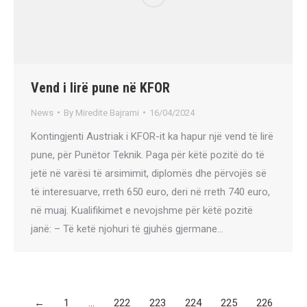
Vend i lirë pune në KFOR
News
By
Miredite Bajrami
16/04/2024
Kontingjenti Austriak i KFOR-it ka hapur një vend të lirë
pune, për Punëtor Teknik. Paga për këtë pozitë do të
jetë në varësi të arsimimit, diplomës dhe përvojës së
të interesuarve, rreth 650 euro, deri në rreth 740 euro,
në muaj. Kualifikimet e nevojshme për këtë pozitë
janë: – Të ketë njohuri të gjuhës gjermane…
←
1
…
222
223
224
225
226