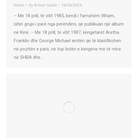
News
By
Ardian Gashi
18/04/2024
– Me 18 prill, të vitit 1985, bendi i famshëm Wham,
ishin grupi i parë nga perëndimi, që publikuan një album
në Kinë. – Me 18 prill, të vitit 1987, këngëtarët Aretha
Franklin dhe George Michael arritën që të klasifikohen
në pozitën e parë, në top listën e këngëve më të mira
në SHBA dhe…