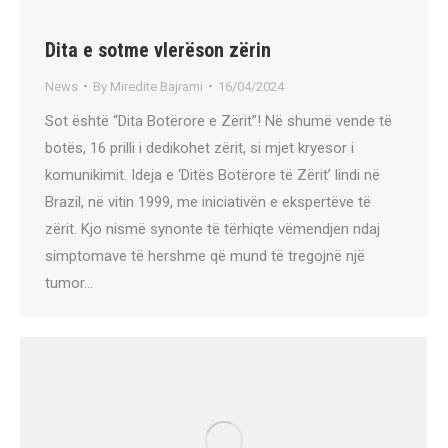
Dita e sotme vlerëson zërin
News
By
Miredite Bajrami
16/04/2024
Sot është “Dita Botërore e Zërit”! Në shumë vende të
botës, 16 prilli i dedikohet zërit, si mjet kryesor i
komunikimit. Ideja e ‘Ditës Botërore të Zërit’ lindi në
Brazil, në vitin 1999, me iniciativën e ekspertëve të
zërit. Kjo nismë synonte të tërhiqte vëmendjen ndaj
simptomave të hershme që mund të tregojnë një
tumor…