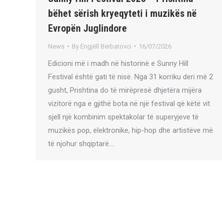
bëhet sërish kryeqyteti i muzikës në
Evropën Juglindore
News
By
Engjëll Bërbatovci
16/07/2026
Edicioni më i madh në historinë e Sunny Hill
Festival është gati të nisë. Nga 31 korriku deri më 2
gusht, Prishtina do të mirëpresë dhjetëra mijëra
vizitorë nga e gjithë bota në një festival që këtë vit
sjell një kombinim spektakolar të superyjeve të
muzikës pop, elektronike, hip-hop dhe artistëve më
të njohur shqiptarë.…