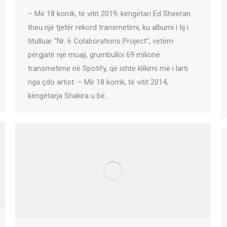
– Më 18 korrik, të vitit 2019, këngëtari Ed Sheeran
theu një tjetër rekord transmetimi, ku albumi i tij i
titulluar “Nr. 6 Colaborations Project”, vetëm
përgjatë një muaji, grumbulloi 69 milionë
transmetime në Spotify, që ishte klikimi më i larti
nga çdo artist. – Më 18 korrik, të vitit 2014,
këngëtarja Shakira u bë…