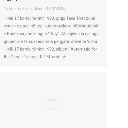
News
By
Merita Gjoni
17/07/2026
– Më 17 korrik, të vitit 1993, grupi Take That zunë
vendin e parë, në top listat muzikore në Mbretërinë
e Bashkuar, me këngën “Pray”. Ata njihen si një nga
grupet më të suksesshme përgjatë viteve të 90-ta.
– Më 17 korrik, të vitit 1992, albumi “Automatic for
the People” i grupit R.E.M. arriti që…