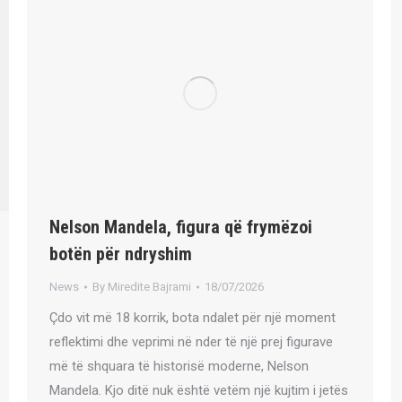
Nelson Mandela, figura që frymëzoi
botën për ndryshim
News
By
Miredite Bajrami
18/07/2026
Çdo vit më 18 korrik, bota ndalet për një moment
reflektimi dhe veprimi në nder të një prej figurave
më të shquara të historisë moderne, Nelson
Mandela. Kjo ditë nuk është vetëm një kujtim i jetës