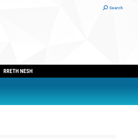
Search:
Search
RRETH NESH