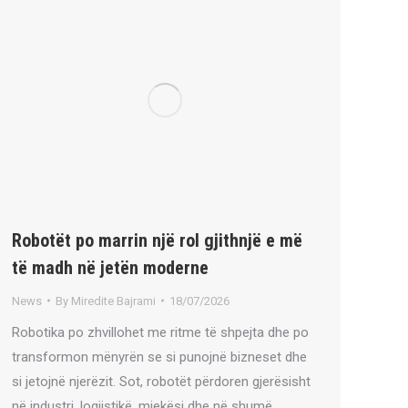
Robotët po marrin një rol gjithnjë e më
të madh në jetën moderne
News
By
Miredite Bajrami
18/07/2026
Robotika po zhvillohet me ritme të shpejta dhe po
transformon mënyrën se si punojnë bizneset dhe
si jetojnë njerëzit. Sot, robotët përdoren gjerësisht
në industri, logjistikë, mjekësi dhe në shumë