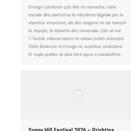
Emogji-t përdoren çdo ditë në mesazhe, rrjete
sociale dhe platforma të ndryshme digjitale për të
shprehur emocione, ide dhe reagime në një mënyrë
të shpejtë, të thjeshtë dhe universale. Çdo vit më
17 korrik, miliona njerëz në mbarë botën shënojnë
‘Ditën Botërore të Emogji-ve’, kushtuar simboleve
të vogla grafike që janë bërë pjesë e pandashme…
Sunny Hill Festival 2026 – Prishtina