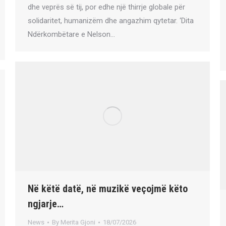
dhe veprës së tij, por edhe një thirrje globale për
solidaritet, humanizëm dhe angazhim qytetar. ‘Dita
Ndërkombëtare e Nelson…
Në këtë datë, në muzikë veçojmë këto
ngjarje…
News
By
Merita Gjoni
18/07/2026