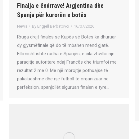
Finalja e ëndrrave! Argjentina dhe
Spanja për kurorën e botës
News
By
Engjëll Bërbatovci
16/07/2026
Rruga drejt finales së Kupës së Botës ka dhuruar
dy gjysmëfinale që do të mbahen mend gjatë.
Fillimisht ishte radha e Spanjës, e cila zhvilloi një
paraqitje autoritare ndaj Francës dhe triumfoi me
rezultat 2 me 0. Me një mbrojtje pothuajse të
pakalueshme dhe një futboll të organizuar në
perfeksion, spanjollët siguruan finalen e tyre…