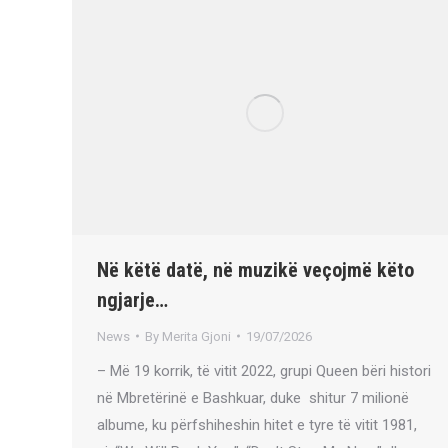
Në këtë datë, në muzikë veçojmë këto
ngjarje…
News
By
Merita Gjoni
19/07/2026
– Më 19 korrik, të vitit 2022, grupi Queen bëri histori
në Mbretërinë e Bashkuar, duke shitur 7 milionë
albume, ku përfshiheshin hitet e tyre të vitit 1981,