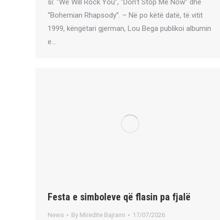
si: “We Will Rock You”, “Don’t Stop Me Now” dhe
“Bohemian Rhapsody”. – Në po këtë datë, të vitit
1999, këngëtari gjerman, Lou Bega publikoi albumin
e…
Festa e simboleve që flasin pa fjalë
News
By
Miredite Bajrami
17/07/2026