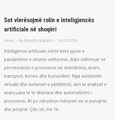
Sot vlerësojmë rolin e inteligjencës
artificiale në shoqëri
News
By
Miredite Bajrami
16/07/2026
Inteligjenca artificiale është bërë pjesë e
pandashme e shumë sektorëve, duke ndihmuar në
përmirësimin e proceseve në shëndetësi, arsim,
transport, biznes dhe komunikim. Nga asistentët
virtualë dhe sistemet e përkthimit, deri te analizat e
avancuara të të dhënave dhe automatizimi i
proceseve, AI po ndryshon mënyrën se si punojmë
dhe jetojmë. Çdo vit, më 16…