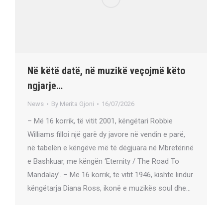
Në këtë datë, në muzikë veçojmë këto
ngjarje…
News
By
Merita Gjoni
16/07/2026
– Më 16 korrik, të vitit 2001, këngëtari Robbie
Williams filloi një garë dy javore në vendin e parë,
në tabelën e këngëve më të dëgjuara në Mbretërinë
e Bashkuar, me këngën ‘Eternity / The Road To
Mandalay’. – Më 16 korrik, të vitit 1946, kishte lindur
këngëtarja Diana Ross, ikonë e muzikës soul dhe…