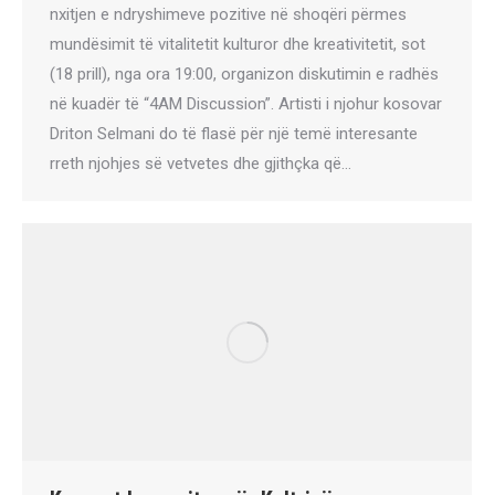
nxitjen e ndryshimeve pozitive në shoqëri përmes
mundësimit të vitalitetit kulturor dhe kreativitetit, sot
(18 prill), nga ora 19:00, organizon diskutimin e radhës
në kuadër të “4AM Discussion”. Artisti i njohur kosovar
Driton Selmani do të flasë për një temë interesante
rreth njohjes së vetvetes dhe gjithçka që…