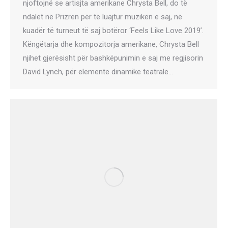
njoftojnë se artisjta amerikane Chrysta Bell, do të
ndalet në Prizren për të luajtur muzikën e saj, në
kuadër të turneut të saj botëror ‘Feels Like Love 2019’.
Këngëtarja dhe kompozitorja amerikane, Chrysta Bell
njihet gjerësisht për bashkëpunimin e saj me regjisorin
David Lynch, për elemente dinamike teatrale…