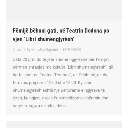
Fëmijë bëhuni gati, në Teatrin Dodona po
vjen ‘Libri shumëngjyrësh’
News
By
Miredite Bajrami
18/04/2019
Data 20 prill, do të jetë shumë ngjyrëshe për fëmijët,
përmes shfaqjes me kukulla “Libri shumëngjyrësh”, që
do të jepet në Teatrin “Dodona”, në Prishtinë, në dy
termine, prej orës 12:00 dhe 13:00. Ky libër
shumëngjyrësh është një panoramë e ngjyrave të
jetës, ku ngjyra e gjelbër simbolizon gjelbërimin dhe
natyrën, ngjyra e kaltër, detin,…