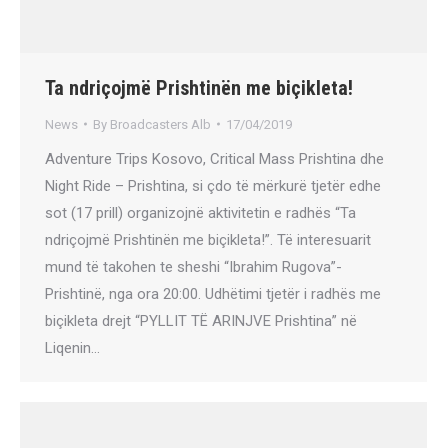
Ta ndriçojmë Prishtinën me biçikleta!
News
By
Broadcasters Alb
17/04/2019
Adventure Trips Kosovo, Critical Mass Prishtina dhe
Night Ride – Prishtina, si çdo të mërkurë tjetër edhe
sot (17 prill) organizojnë aktivitetin e radhës “Ta
ndriçojmë Prishtinën me biçikleta!”. Të interesuarit
mund të takohen te sheshi “Ibrahim Rugova”-
Prishtinë, nga ora 20:00. Udhëtimi tjetër i radhës me
biçikleta drejt “PYLLIT TË ARINJVE Prishtina” në
Liqenin…