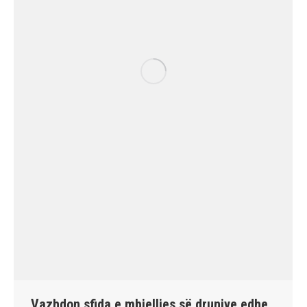
Vazhdon sfida e mbjelljes së drunjve edhe