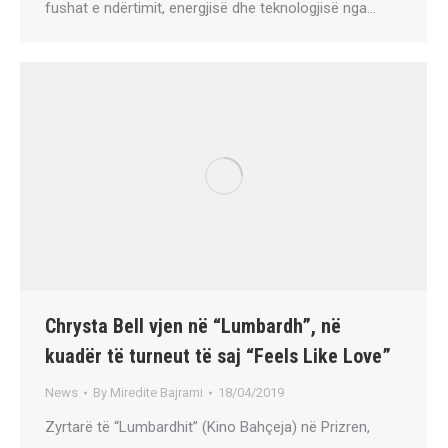
fushat e ndërtimit, energjisë dhe teknologjisë nga…
Chrysta Bell vjen në “Lumbardh”, në
kuadër të turneut të saj “Feels Like Love”
News
By
Miredite Bajrami
18/04/2019
Zyrtarë të “Lumbardhit” (Kino Bahçeja) në Prizren,