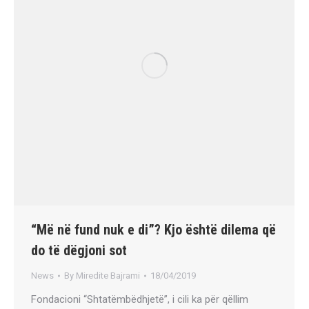
“Më në fund nuk e di”? Kjo është dilema që
do të dëgjoni sot
News
By
Miredite Bajrami
18/04/2019
Fondacioni “Shtatëmbëdhjetë”, i cili ka për qëllim