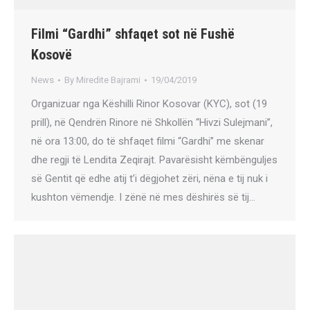
Filmi “Gardhi” shfaqet sot në Fushë
Kosovë
News
By
Miredite Bajrami
19/04/2019
Organizuar nga Këshilli Rinor Kosovar (KYC), sot (19
prill), në Qendrën Rinore në Shkollën “Hivzi Sulejmani”,
në ora 13:00, do të shfaqet filmi “Gardhi” me skenar
dhe regji të Lendita Zeqirajt. Pavarësisht këmbënguljes
së Gentit që edhe atij t’i dëgjohet zëri, nëna e tij nuk i
kushton vëmendje. I zënë në mes dëshirës së tij…