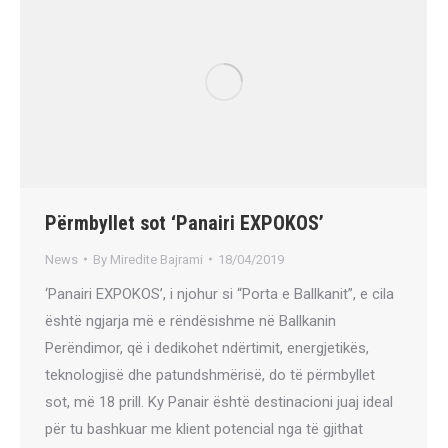
Përmbyllet sot ‘Panairi EXPOKOS’
News
By
Miredite Bajrami
18/04/2019
‘Panairi EXPOKOS’, i njohur si “Porta e Ballkanit”, e cila
është ngjarja më e rëndësishme në Ballkanin
Perëndimor, që i dedikohet ndërtimit, energjetikës,
teknologjisë dhe patundshmërisë, do të përmbyllet
sot, më 18 prill. Ky Panair është destinacioni juaj ideal
për tu bashkuar me klient potencial nga të gjithat