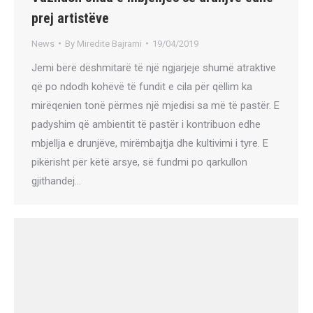
prej artistëve
News
By
Miredite Bajrami
19/04/2019
Jemi bërë dëshmitarë të një ngjarjeje shumë atraktive
që po ndodh kohëvë të fundit e cila për qëllim ka
mirëqenien tonë përmes një mjedisi sa më të pastër. E
padyshim që ambientit të pastër i kontribuon edhe
mbjellja e drunjëve, mirëmbajtja dhe kultivimi i tyre. E
pikërisht për këtë arsye, së fundmi po qarkullon
gjithandej…