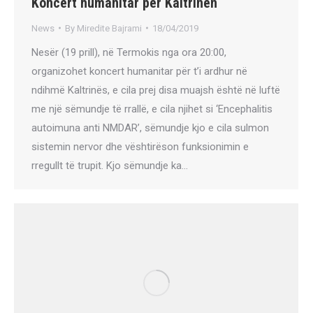
Koncert humanitar për Kaltrinën
News
By
Miredite Bajrami
18/04/2019
Nesër (19 prill), në Termokis nga ora 20:00,
organizohet koncert humanitar për t’i ardhur në
ndihmë Kaltrinës, e cila prej disa muajsh është në luftë
me një sëmundje të rrallë, e cila njihet si ‘Encephalitis
autoimuna anti NMDAR’, sëmundje kjo e cila sulmon
sistemin nervor dhe vështirëson funksionimin e
rregullt të trupit. Kjo sëmundje ka…