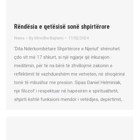
Rëndësia e qetësisë sonë shpirtërore
News
By
Miredite Bajrami
17/02/2024
‘Dita Ndërkombëtare Shpirtërore e Njeriut’ shënohet
çdo vit më 17 shkurt, si një ngjarje që inkurajon
meditimin, për të na bërë të zhvillojmë zakonin e
reflektimit të vazhdueshëm me vetveten, në shoqërinë
tonë të mbushur me presion. Sipas Daniel Helminiak,
një filozof i respektuar në hapësirën e spiritualitetit,
shpirti është funksioni mendor i vetëdijes, depërtimit,…