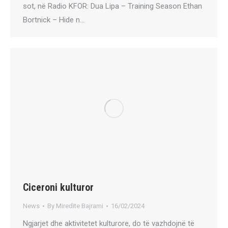
sot, në Radio KFOR: Dua Lipa – Training Season Ethan
Bortnick – Hide n…
Ciceroni kulturor
News
By
Miredite Bajrami
16/02/2024
Ngjarjet dhe aktivitetet kulturore, do të vazhdojnë të