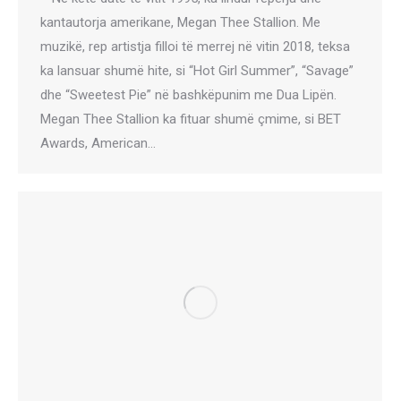
kantautorja amerikane, Megan Thee Stallion. Me
muzikë, rep artistja filloi të merrej në vitin 2018, teksa
ka lansuar shumë hite, si “Hot Girl Summer”, “Savage”
dhe “Sweetest Pie” në bashkëpunim me Dua Lipën.
Megan Thee Stallion ka fituar shumë çmime, si BET
Awards, American…