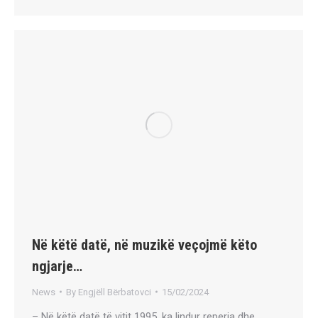
Në këtë datë, në muzikë veçojmë këto
ngjarje…
News
By
Engjëll Bërbatovci
15/02/2024
– Në këtë datë të vitit 1995, ka lindur reperja dhe