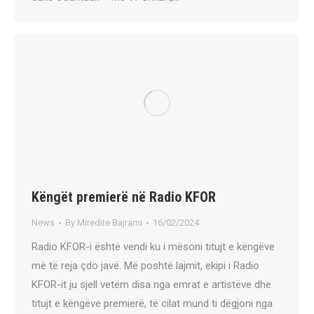
Këngët premierë në Radio KFOR
News
By
Miredite Bajrami
16/02/2024
Radio KFOR-i është vendi ku i mësoni titujt e këngëve
më të reja çdo javë. Më poshtë lajmit, ekipi i Radio
KFOR-it ju sjell vetëm disa nga emrat e artistëve dhe
titujt e këngëve premierë, të cilat mund ti dëgjoni nga