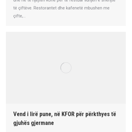
të çiftëve. Restorantet dhe kafenetë mbushen me
çifte,…
Vend i lirë pune, në KFOR për përkthyes të
gjuhës gjermane