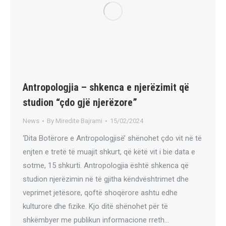
Antropologjia – shkenca e njerëzimit që
studion “çdo gjë njerëzore”
News
By
Miredite Bajrami
15/02/2024
‘Dita Botërore e Antropologjisë’ shënohet çdo vit në të
enjten e tretë të muajit shkurt, që këtë vit i bie data e
sotme, 15 shkurti. Antropologjia është shkenca që
studion njerëzimin në të gjitha këndvështrimet dhe
veprimet jetësore, qoftë shoqërore ashtu edhe
kulturore dhe fizike. Kjo ditë shënohet për të
shkëmbyer me publikun informacione rreth…