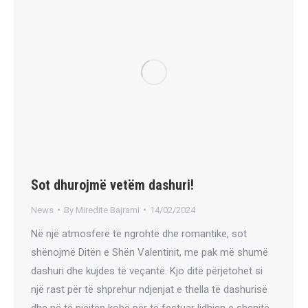
Sot dhurojmë vetëm dashuri!
News
By
Miredite Bajrami
14/02/2024
Në një atmosferë të ngrohtë dhe romantike, sot
shënojmë Ditën e Shën Valentinit, me pak më shumë
dashuri dhe kujdes të veçantë. Kjo ditë përjetohet si
një rast për të shprehur ndjenjat e thella të dashurisë
dhe në të njëjtën kohë për të festuar lidhjen e shenjtë