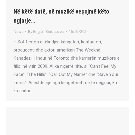
Në këtë datë, në muzikë veçojmë këto
ngjarje…
News
By
Engjëll Bërbatovci
16/02/2024
– Sot feston ditëlindjen këngëtari, kantautori,
producenti dhe aktori amerikan The Weeknd.
Kanadezi, i lindur në Toronto dhe karrierën muzikore e
filloi në vitin 2009. Ai ka nxjerrë hite, si “Can’t Feel My
Face”, “The Hills”, “Call Out My Name” dhe “Save Your
Tears”. Ai është një nga këngëtarët më të dëgjuar, ku
ka shitur…