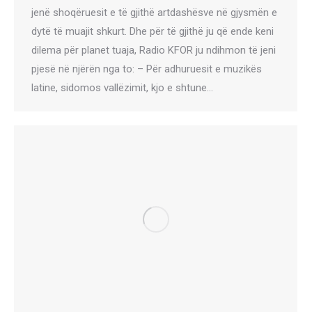
jenë shoqëruesit e të gjithë artdashësve në gjysmën e
dytë të muajit shkurt. Dhe për të gjithë ju që ende keni
dilema për planet tuaja, Radio KFOR ju ndihmon të jeni
pjesë në njërën nga to: – Për adhuruesit e muzikës
latine, sidomos vallëzimit, kjo e shtune…