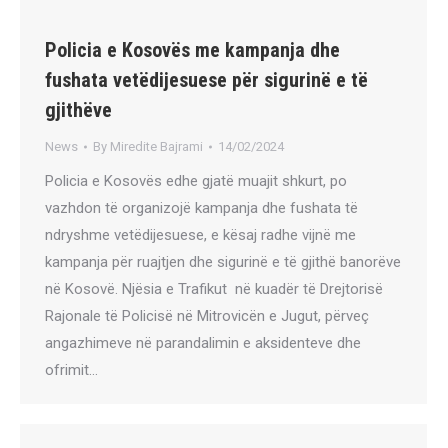
Policia e Kosovës me kampanja dhe
fushata vetëdijesuese për sigurinë e të
gjithëve
News
By
Miredite Bajrami
14/02/2024
Policia e Kosovës edhe gjatë muajit shkurt, po
vazhdon të organizojë kampanja dhe fushata të
ndryshme vetëdijesuese, e kësaj radhe vijnë me
kampanja për ruajtjen dhe sigurinë e të gjithë banorëve
në Kosovë. Njësia e Trafikut në kuadër të Drejtorisë
Rajonale të Policisë në Mitrovicën e Jugut, përveç
angazhimeve në parandalimin e aksidenteve dhe
ofrimit…