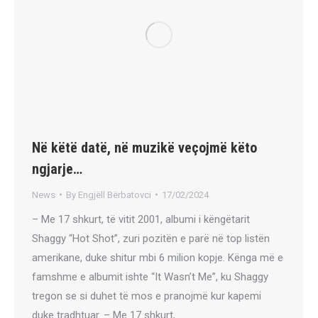
Në këtë datë, në muzikë veçojmë këto
ngjarje…
News
By
Engjëll Bërbatovci
17/02/2024
– Me 17 shkurt, të vitit 2001, albumi i këngëtarit
Shaggy “Hot Shot”, zuri pozitën e parë në top listën
amerikane, duke shitur mbi 6 milion kopje. Kënga më e
famshme e albumit ishte “It Wasn’t Me”, ku Shaggy
tregon se si duhet të mos e pranojmë kur kapemi
duke tradhtuar. – Me 17 shkurt,…