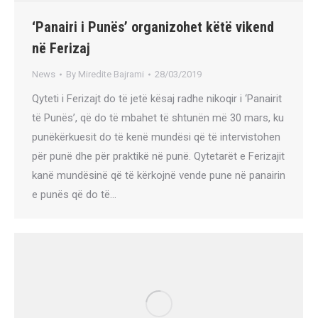
‘Panairi i Punës’ organizohet këtë vikend
në Ferizaj
News
By
Miredite Bajrami
28/03/2019
Qyteti i Ferizajt do të jetë kësaj radhe nikoqir i ‘Panairit
të Punës’, që do të mbahet të shtunën më 30 mars, ku
punëkërkuesit do të kenë mundësi që të intervistohen
për punë dhe për praktikë në punë. Qytetarët e Ferizajit
kanë mundësinë që të kërkojnë vende pune në panairin
e punës që do të…