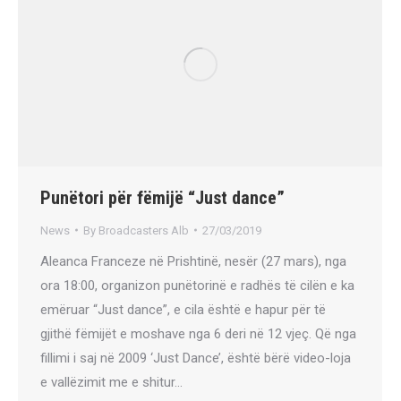
Punëtori për fëmijë “Just dance”
News
By
Broadcasters Alb
27/03/2019
Aleanca Franceze në Prishtinë, nesër (27 mars), nga
ora 18:00, organizon punëtorinë e radhës të cilën e ka
emëruar “Just dance”, e cila është e hapur për të
gjithë fëmijët e moshave nga 6 deri në 12 vjeç. Që nga
fillimi i saj në 2009 ‘Just Dance’, është bërë video-loja
e vallëzimit me e shitur…