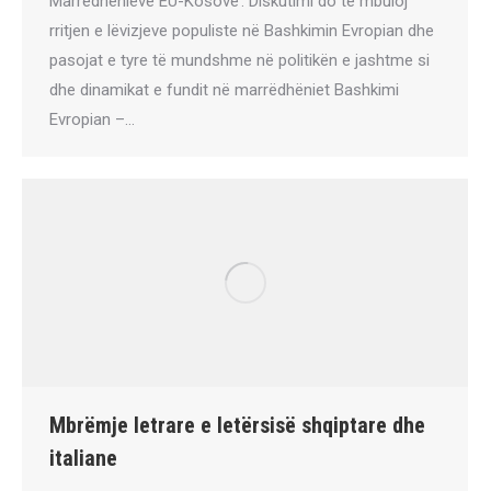
Marrëdhënieve EU-Kosovë’. Diskutimi do të mbuloj
rritjen e lëvizjeve populiste në Bashkimin Evropian dhe
pasojat e tyre të mundshme në politikën e jashtme si
dhe dinamikat e fundit në marrëdhëniet Bashkimi
Evropian –…
Mbrëmje letrare e letërsisë shqiptare dhe
italiane