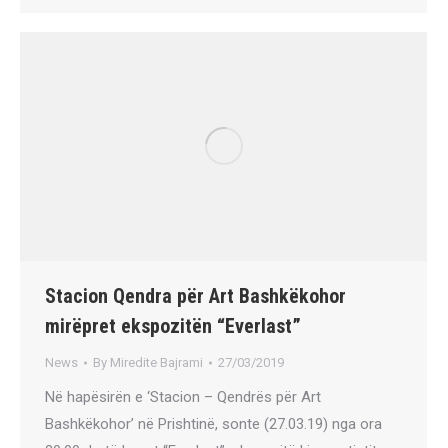
Stacion Qendra për Art Bashkëkohor
mirëpret ekspozitën “Everlast”
News
By
Miredite Bajrami
27/03/2019
Në hapësirën e ‘Stacion – Qendrës për Art
Bashkëkohor’ në Prishtinë, sonte (27.03.19) nga ora