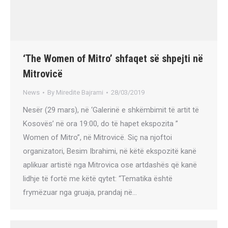
‘The Women of Mitro’ shfaqet së shpejti në
Mitrovicë
News
By
Miredite Bajrami
28/03/2019
Nesër (29 mars), në ‘Galerinë e shkëmbimit të artit të
Kosovës’ në ora 19:00, do të hapet ekspozita ”
Women of Mitro”, në Mitrovicë. Siç na njoftoi
organizatori, Besim Ibrahimi, në këtë ekspozitë kanë
aplikuar artistë nga Mitrovica ose artdashës që kanë
lidhje të fortë me këtë qytet: “Tematika është
frymëzuar nga gruaja, prandaj në…