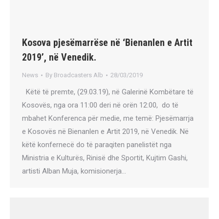
Kosova pjesëmarrëse në ‘Bienanlen e Artit
2019’, në Venedik.
News
By
Broadcasters Alb
28/03/2019
Këtë të premte, (29.03.19), në Galerinë Kombëtare të
Kosovës, nga ora 11:00 deri në orën 12:00, do të
mbahet Konferenca për medie, me temë: Pjesëmarrja
e Kosovës në Bienanlen e Artit 2019, në Venedik. Në
këtë konfernecë do të paraqiten panelistët nga
Ministria e Kulturës, Rinisë dhe Sportit, Kujtim Gashi,
artisti Alban Muja, komisionerja…