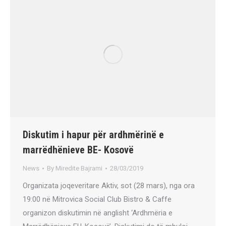
Diskutim i hapur për ardhmërinë e
marrëdhënieve BE- Kosovë
News
By
Miredite Bajrami
28/03/2019
Organizata joqeveritare Aktiv, sot (28 mars), nga ora
19:00 në Mitrovica Social Club Bistro & Caffe
organizon diskutimin në anglisht ‘Ardhmëria e