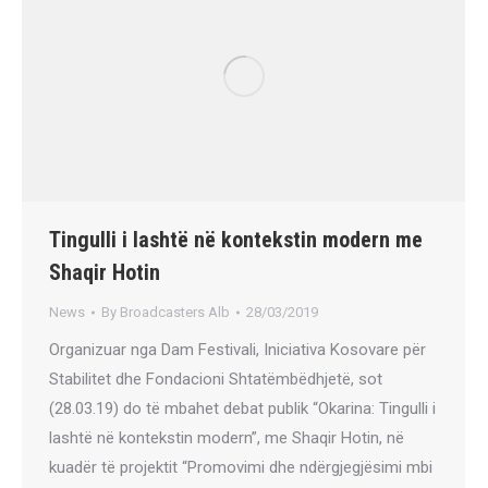
Tingulli i lashtë në kontekstin modern me
Shaqir Hotin
News
By
Broadcasters Alb
28/03/2019
Organizuar nga Dam Festivali, Iniciativa Kosovare për
Stabilitet dhe Fondacioni Shtatëmbëdhjetë, sot
(28.03.19) do të mbahet debat publik “Okarina: Tingulli i
lashtë në kontekstin modern”, me Shaqir Hotin, në
kuadër të projektit “Promovimi dhe ndërgjegjësimi mbi