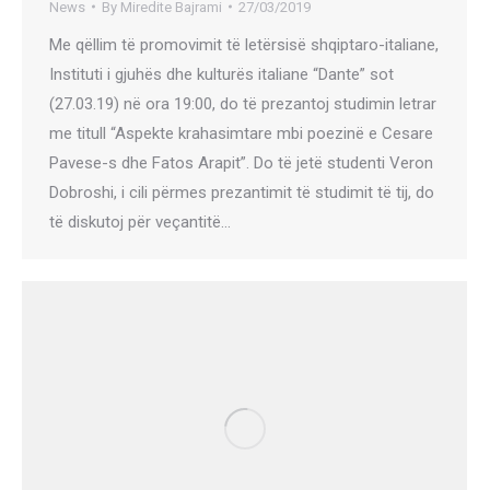
News
By
Miredite Bajrami
27/03/2019
Me qëllim të promovimit të letërsisë shqiptaro-italiane,
Instituti i gjuhës dhe kulturës italiane “Dante” sot
(27.03.19) në ora 19:00, do të prezantoj studimin letrar
me titull “Aspekte krahasimtare mbi poezinë e Cesare
Pavese-s dhe Fatos Arapit”. Do të jetë studenti Veron
Dobroshi, i cili përmes prezantimit të studimit të tij, do
të diskutoj për veçantitë…