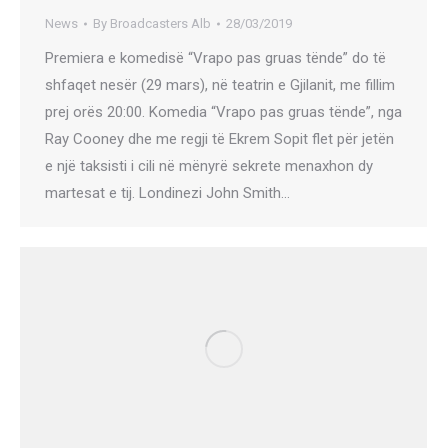
News
By
Broadcasters Alb
28/03/2019
Premiera e komedisë “Vrapo pas gruas tënde” do të
shfaqet nesër (29 mars), në teatrin e Gjilanit, me fillim
prej orës 20:00. Komedia “Vrapo pas gruas tënde”, nga
Ray Cooney dhe me regji të Ekrem Sopit flet për jetën
e një taksisti i cili në mënyrë sekrete menaxhon dy
martesat e tij. Londinezi John Smith…