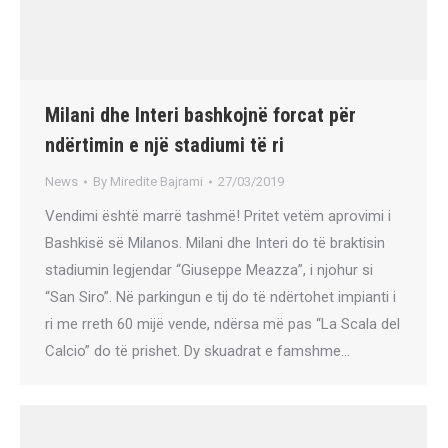
Milani dhe Interi bashkojnë forcat për
ndërtimin e një stadiumi të ri
News
By
Miredite Bajrami
27/03/2019
Vendimi është marrë tashmë! Pritet vetëm aprovimi i
Bashkisë së Milanos. Milani dhe Interi do të braktisin
stadiumin legjendar “Giuseppe Meazza”, i njohur si
“San Siro”. Në parkingun e tij do të ndërtohet impianti i
ri me rreth 60 mijë vende, ndërsa më pas “La Scala del
Calcio” do të prishet. Dy skuadrat e famshme…