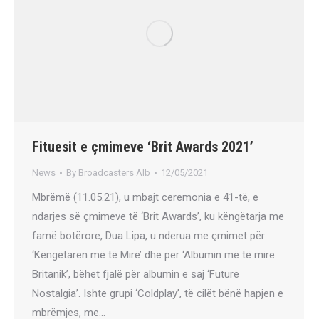
Fituesit e çmimeve ‘Brit Awards 2021’
News
By
Broadcasters Alb
12/05/2021
Mbrëmë (11.05.21), u mbajt ceremonia e 41-të, e
ndarjes së çmimeve të ‘Brit Awards’, ku këngëtarja me
famë botërore, Dua Lipa, u nderua me çmimet për
‘Këngëtaren më të Mirë’ dhe për ‘Albumin më të mirë
Britanik’, bëhet fjalë për albumin e saj ‘Future
Nostalgia’. Ishte grupi ‘Coldplay’, të cilët bënë hapjen e
mbrëmjes, me…