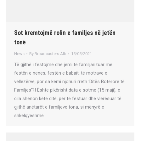
Sot kremtojmë rolin e familjes në jetën
tonë
News
By
Broadcasters Alb
15/05/2021
Të gjithë i festojmë dhe jemi të familjarizuar me
festën e nënës, festën e babait, të motrave e
vëllezërve, por sa kemi njohuri rreth ‘Ditës Botërore të
Familjes’?! Është pikërisht data e sotme (15 maji), e
cila shënon këtë ditë, për të festuar dhe vlerësuar të
gjithë anëtarët e familjeve tona, si mënyrë e
shkëlqyeshme…