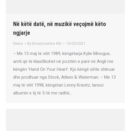
Në këtë datë, në muzikë veçojmë këto
ngjarje
News
By
Broadcasters Alb
13/05/2021
– Me 13 maj të vitit 1989, këngëtarja Kylie Minogue,
arriti që të klasifikohet në pozitën e parë në Angli me
këngën ‘Hand On Your Heart’. Kjo këngë ishte shkruar
dhe prodhuar nga Stock, Aitken & Waterman. – Me 13
maj të vitit 1998, këngëtari Lenny Kravitz, lansoi
albumin e tij të 5-të me radhë,…