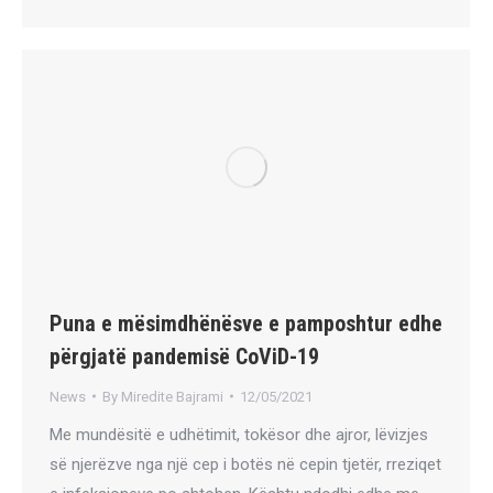
Puna e mësimdhënësve e pamposhtur edhe
përgjatë pandemisë CoViD-19
News
By
Miredite Bajrami
12/05/2021
Me mundësitë e udhëtimit, tokësor dhe ajror, lëvizjes
së njerëzve nga një cep i botës në cepin tjetër, rreziqet