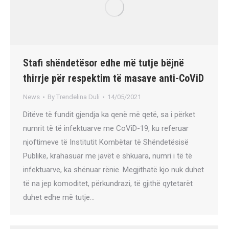
Stafi shëndetësor edhe më tutje bëjnë
thirrje për respektim të masave anti-CoViD
News
By
Trendelina Duli
14/05/2021
Ditëve të fundit gjendja ka qenë më qetë, sa i përket
numrit të të infektuarve me CoViD-19, ku referuar
njoftimeve të Institutit Kombëtar të Shëndetësisë
Publike, krahasuar me javët e shkuara, numri i të të
infektuarve, ka shënuar rënie. Megjithatë kjo nuk duhet
të na jep komoditet, përkundrazi, të gjithë qytetarët
duhet edhe më tutje…