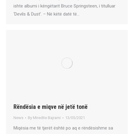
ishte albumi i këngëtarit Bruce Springsteen, i titulluar
‘Devils & Dust’. – Në këtë datë të…
Rëndësia e miqve në jetë tonë
News
By
Miredite Bajrami
13/05/2021
Miqësia me të tjerët është po aq e rëndësishme sa