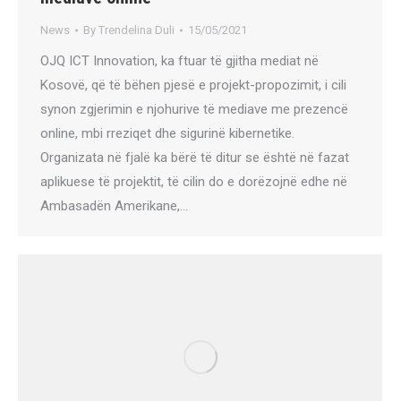
News
By
Trendelina Duli
15/05/2021
OJQ ICT Innovation, ka ftuar të gjitha mediat në
Kosovë, që të bëhen pjesë e projekt-propozimit, i cili
synon zgjerimin e njohurive të mediave me prezencë
online, mbi rreziqet dhe sigurinë kibernetike.
Organizata në fjalë ka bërë të ditur se është në fazat
aplikuese të projektit, të cilin do e dorëzojnë edhe në
Ambasadën Amerikane,…