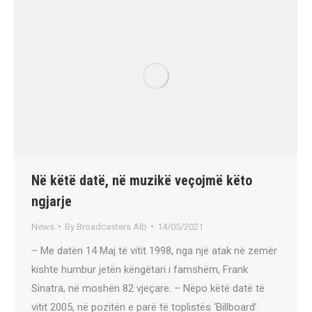
Në këtë datë, në muzikë veçojmë këto
ngjarje
News
By
Broadcasters Alb
14/05/2021
– Me datën 14 Maj të vitit 1998, nga një atak në zemër
kishte humbur jetën këngëtari i famshëm, Frank
Sinatra, në moshën 82 vjeçare. – Nëpo këtë datë të
vitit 2005, në pozitën e parë të toplistës ‘Billboard’