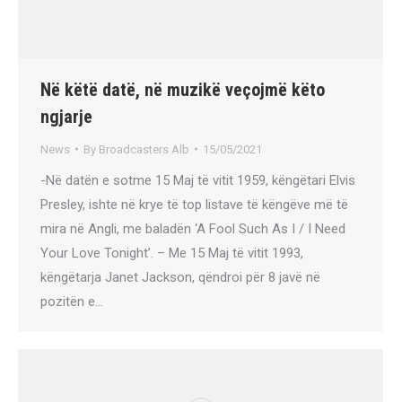
Në këtë datë, në muzikë veçojmë këto
ngjarje
News
By
Broadcasters Alb
15/05/2021
-Në datën e sotme 15 Maj të vitit 1959, këngëtari Elvis
Presley, ishte në krye të top listave të këngëve më të
mira në Angli, me baladën ‘A Fool Such As I / I Need
Your Love Tonight’. – Me 15 Maj të vitit 1993,
këngëtarja Janet Jackson, qëndroi për 8 javë në
pozitën e…