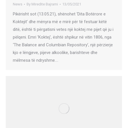
News
By
Miredite Bajrami
13/05/2021
Pikërisht sot (13.05.21), shënohet ‘Dita Botërore e
Koktejit’ dhe mënyra më e mirë për të festuar këtë
ditë, është ti përgatisni vetes një koktej me pijet që ju i
pëlqeni. Emri ‘Koktej’, është shpikur në vitin 1806, nga
‘The Balance and Columbian Repository’, një përzierje
kjo e lëngjeve, pijeve alkoolike, barishteve dhe
mëlmesa të ndryshme.…