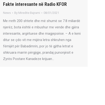
Fakte interesante në Radio KFOR
News
By
Miredite Bajrami
08/01/2021
Me rreth 200 shtete dhe më shumë se 7.8 miliardë
njerëz, bota është e mbushur me vende dhe gjëra
interesante, argëtuese dhe magjepsëse. – A e keni
ditur se çdo vit me mijëra letra shkruhen nga
fëmijët për Babadimrin, por jo të gjitha letrat e
shkruara marrin përgjigje, prandaj punonjësit e
Zyrës Postare Kanadeze krijuan…