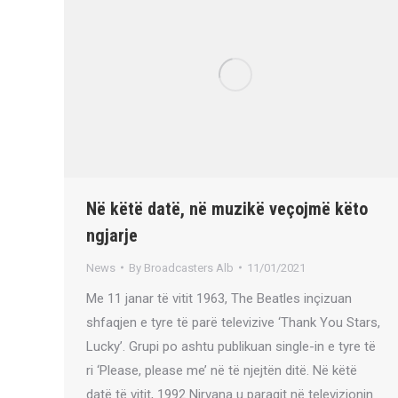
Në këtë datë, në muzikë veçojmë këto
ngjarje
News
By
Broadcasters Alb
11/01/2021
Me 11 janar të vitit 1963, The Beatles inçizuan
shfaqjen e tyre të parë televizive ‘Thank You Stars,
Lucky’. Grupi po ashtu publikuan single-in e tyre të
ri ‘Please, please me’ në të njejtën ditë. Në këtë
datë të vitit, 1992 Nirvana u paraqit në televizionin