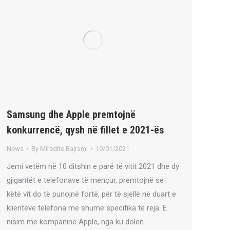
Samsung dhe Apple premtojnë
konkurrencë, qysh në fillet e 2021-ës
News
By
Miredite Bajrami
10/01/2021
Jemi vetëm në 10 ditshin e parë të vitit 2021 dhe dy
gjigantët e telefonave të mençur, premtojnë se
këtë vit do të punojnë fortë, për të sjellë në duart e
klientëve telefona me shumë specifika të reja. E
nisim me kompaninë Apple, nga ku dolën