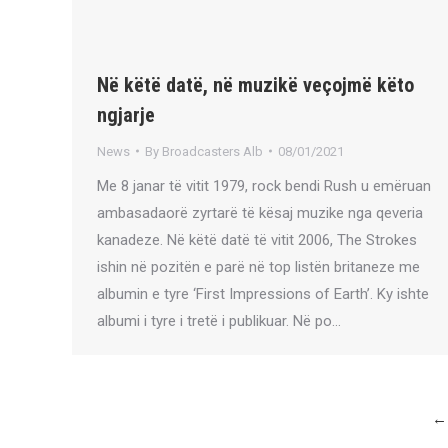
Në këtë datë, në muzikë veçojmë këto
ngjarje
News
By
Broadcasters Alb
08/01/2021
Me 8 janar të vitit 1979, rock bendi Rush u emëruan
ambasadaorë zyrtarë të kësaj muzike nga qeveria
kanadeze. Në këtë datë të vitit 2006, The Strokes
ishin në pozitën e parë në top listën britaneze me
albumin e tyre ‘First Impressions of Earth’. Ky ishte
albumi i tyre i tretë i publikuar. Në po…
←