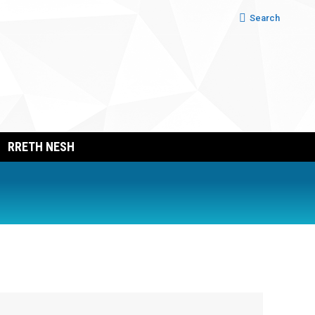
Search:
Search
RRETH NESH