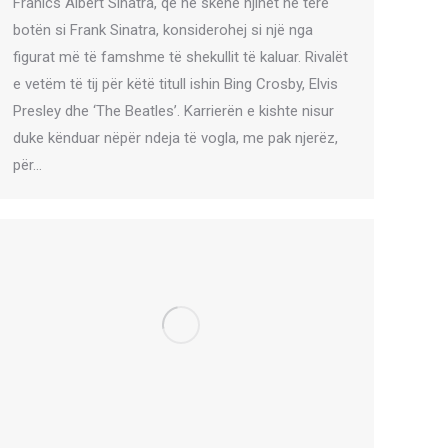
Franics Albert Sinatra, që në skenë njihet në tërë
botën si Frank Sinatra, konsiderohej si një nga
figurat më të famshme të shekullit të kaluar. Rivalët
e vetëm të tij për këtë titull ishin Bing Crosby, Elvis
Presley dhe ‘The Beatles’. Karrierën e kishte nisur
duke kënduar nëpër ndeja të vogla, me pak njerëz,
për…