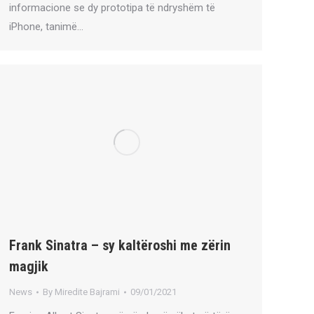
informacione se dy prototipa të ndryshëm të
iPhone, tanimë…
Frank Sinatra – sy kaltëroshi me zërin
magjik
News
By
Miredite Bajrami
09/01/2021