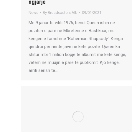
ngjarje
News
By
Broadcasters Alb
09/01/2021
Me 9 janar të vititi 1976, bendi Queen ishin në
pozitën e parë në Mbretërinë e Bashkuar, me
këngën e famshme ‘Bohemian Rhapsody’. Kënga
qëndroi për nëntë javë në këtë pozitë. Queen ka
shitur mbi 1 milion kopje të albumit me këtë këngë,
vetëm në muajin e parë të publikimit. Kjo këngë,
arriti sërish të…