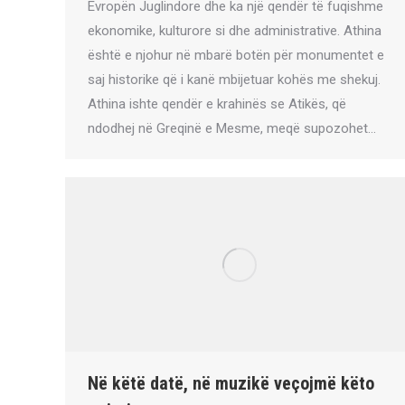
Evropën Juglindore dhe ka një qendër të fuqishme
ekonomike, kulturore si dhe administrative. Athina
është e njohur në mbarë botën për monumentet e
saj historike që i kanë mbijetuar kohës me shekuj.
Athina ishte qendër e krahinës se Atikës, që
ndodhej në Greqinë e Mesme, meqë supozohet…
Në këtë datë, në muzikë veçojmë këto