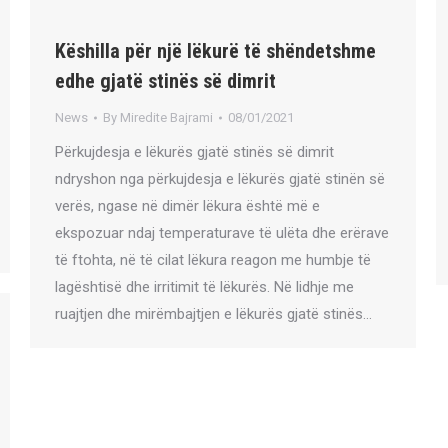
Këshilla për një lëkurë të shëndetshme
edhe gjatë stinës së dimrit
News
By
Miredite Bajrami
08/01/2021
Përkujdesja e lëkurës gjatë stinës së dimrit
ndryshon nga përkujdesja e lëkurës gjatë stinën së
verës, ngase në dimër lëkura është më e
ekspozuar ndaj temperaturave të ulëta dhe erërave
të ftohta, në të cilat lëkura reagon me humbje të
lagështisë dhe irritimit të lëkurës. Në lidhje me
ruajtjen dhe mirëmbajtjen e lëkurës gjatë stinës…