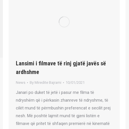
Lansimi i filmave të rinj gjatë javës së
ardhshme
News
By
Miredite Bajrami
10/01/2021
Janari po duket të jetë i pasur me filma të
ndryshëm që i përkasin zhanreve të ndryshme, të
cilët mund të përmbushin preferencat e secilit prej
nesh. Më poshtë lajmit mund të gjeni listën e
filmave që pritet të shfaqen premierë në kinematë