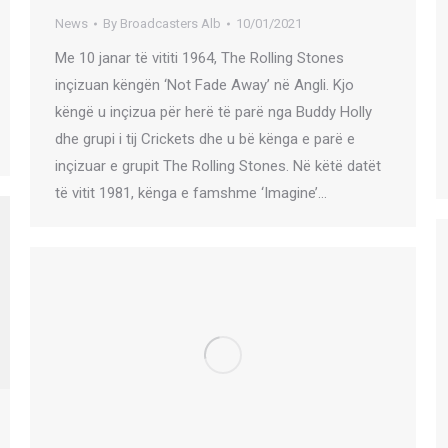
News
By
Broadcasters Alb
10/01/2021
Me 10 janar të vititi 1964, The Rolling Stones
inçizuan këngën ‘Not Fade Away’ në Angli. Kjo
këngë u inçizua për herë të parë nga Buddy Holly
dhe grupi i tij Crickets dhe u bë kënga e parë e
inçizuar e grupit The Rolling Stones. Në këtë datët
të vitit 1981, kënga e famshme ‘Imagine’…