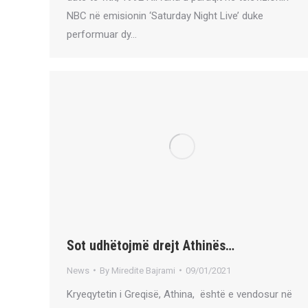
NBC në emisionin ‘Saturday Night Live’ duke
performuar dy…
Sot udhëtojmë drejt Athinës…
News
By
Miredite Bajrami
09/01/2021
Kryeqytetin i Greqisë, Athina, është e vendosur në