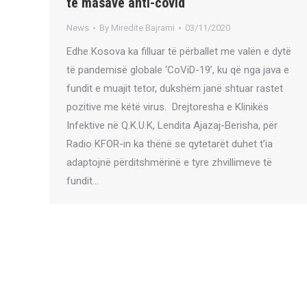
të masave anti-covid
News
By
Miredite Bajrami
03/11/2020
Edhe Kosova ka filluar të përballet me valën e dytë
të pandemisë globale ‘CoViD-19’, ku që nga java e
fundit e muajit tetor, dukshëm janë shtuar rastet
pozitive me këtë virus. Drejtoresha e Klinikës
Infektive në Q.K.U.K, Lendita Ajazaj-Berisha, për
Radio KFOR-in ka thënë se qytetarët duhet t’ia
adaptojnë përditshmërinë e tyre zhvillimeve të
fundit…