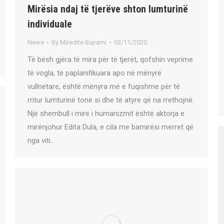
Mirësia ndaj të tjerëve shton lumturinë
individuale
News
By
Miredite Bajrami
03/11/2020
Të bësh gjëra të mira për të tjerët, qofshin veprime
të vogla, të paplanifikuara apo në mënyrë
vullnetare, është mënyra më e fuqishme për të
rritur lumturinë tonë si dhe të atyre që na rrethojnë.
Një shembull i mirë i humanizmit është aktorja e
mirënjohur Edita Dula, e cila me bamirësi merret që
nga viti…