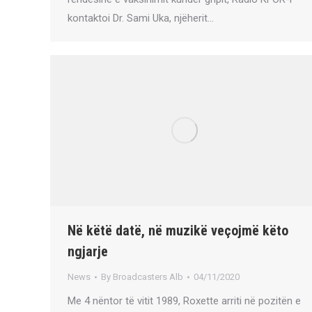
kontaktoi Dr. Sami Uka, njëherit…
Në këtë datë, në muzikë veçojmë këto
ngjarje
News
By
Broadcasters Alb
04/11/2020
Me 4 nëntor të vitit 1989, Roxette arriti në pozitën e