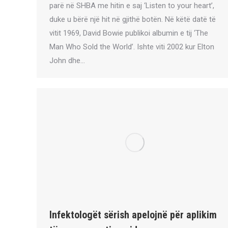
parë në SHBA me hitin e saj ‘Listen to your heart’,
duke u bërë një hit në gjithë botën. Në këtë datë të
vitit 1969, David Bowie publikoi albumin e tij ‘The
Man Who Sold the World’. Ishte viti 2002 kur Elton
John dhe…
Infektologët sërish apelojnë për aplikim