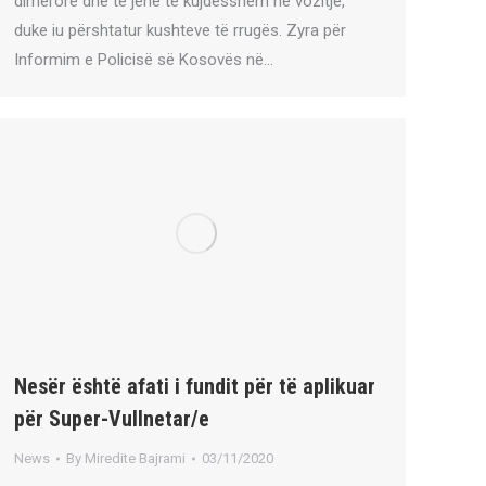
dimërore dhe të jenë të kujdesshëm në vozitje,
duke iu përshtatur kushteve të rrugës. Zyra për
Informim e Policisë së Kosovës në…
Nesër është afati i fundit për të aplikuar
për Super-Vullnetar/e
News
By
Miredite Bajrami
03/11/2020