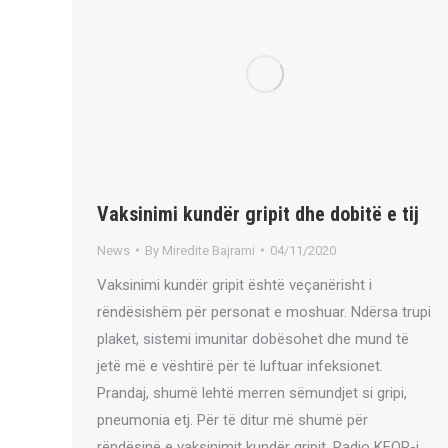
Vaksinimi kundër gripit dhe dobitë e tij
News
By
Miredite Bajrami
04/11/2020
Vaksinimi kundër gripit është veçanërisht i
rëndësishëm për personat e moshuar. Ndërsa trupi
plaket, sistemi imunitar dobësohet dhe mund të
jetë më e vështirë për të luftuar infeksionet.
Prandaj, shumë lehtë merren sëmundjet si gripi,
pneumonia etj. Për të ditur më shumë për
rëndësinë e vaksinimit kundër gripit, Radio KFOR-i