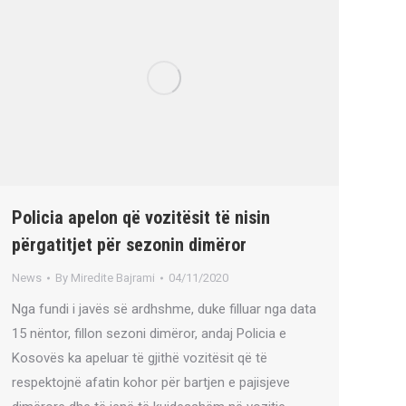
Policia apelon që vozitësit të nisin
përgatitjet për sezonin dimëror
News
By
Miredite Bajrami
04/11/2020
Nga fundi i javës së ardhshme, duke filluar nga data
15 nëntor, fillon sezoni dimëror, andaj Policia e
Kosovës ka apeluar të gjithë vozitësit që të
respektojnë afatin kohor për bartjen e pajisjeve