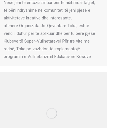
Nëse jeni të entuziazmuar për të ndihmuar lagjet,
të bëni ndryshime në komunitet, të jeni pjesë e
aktiviteteve kreative dhe interesante,
atëherë Organizata Jo-Qeveritare Toka, është
vendi i duhur për të aplikuar dhe për tu bërë pjesë
Klubeve të Super-Vullnetarëve! Për tre vite me
radhë, Toka po vazhdon të implementojë
programin e Vullnetarizmit Edukativ në Kosovë.…