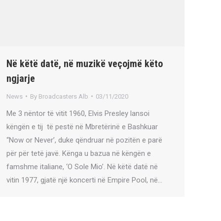
Në këtë datë, në muzikë veçojmë këto
ngjarje
News
By
Broadcasters Alb
03/11/2020
Me 3 nëntor të vitit 1960, Elvis Presley lansoi
këngën e tij të pestë në Mbretërinë e Bashkuar
“Now or Never’, duke qëndruar në pozitën e parë
për ​​për tetë javë. Kënga u bazua në këngën e
famshme italiane, ‘O Sole Mio’. Në këtë datë në
vitin 1977, gjatë një koncerti në Empire Pool, në…