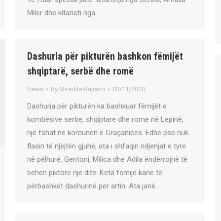
Miler dhe kitaristi nga…
Dashuria për pikturën bashkon fëmijët
shqiptarë, serbë dhe romë
News
By
Miredite Bajrami
03/11/2020
Dashuria për pikturën ka bashkuar fëmijët e
kombësive serbe, shqiptare dhe rome në Lepinë,
një fshat në komunën e Graçanicës. Edhe pse nuk
flasin të njëjtën gjuhë, ata i shfaqin ndjenjat e tyre
në pëlhurë. Gentoni, Milica dhe Adila ëndërrojnë të
bëhen piktorë një ditë. Këta fëmijë kanë të
përbashkët dashurinë për artin. Ata janë…