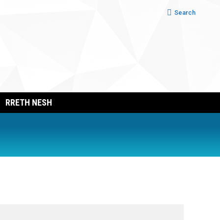
Search:
Search
RRETH NESH