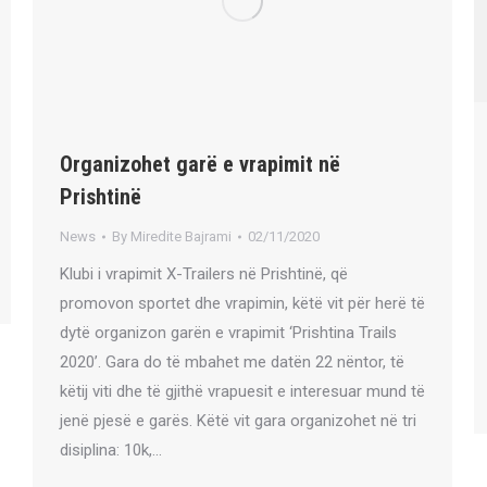
Organizohet garë e vrapimit në
Prishtinë
News
By
Miredite Bajrami
02/11/2020
Klubi i vrapimit X-Trailers në Prishtinë, që
promovon sportet dhe vrapimin, këtë vit për herë të
dytë organizon garën e vrapimit ‘Prishtina Trails
2020’. Gara do të mbahet me datën 22 nëntor, të
këtij viti dhe të gjithë vrapuesit e interesuar mund të
jenë pjesë e garës. Këtë vit gara organizohet në tri
disiplina: 10k,…