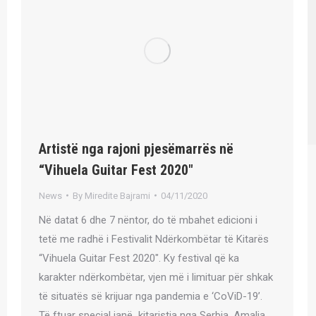
Artistë nga rajoni pjesëmarrës në
“Vihuela Guitar Fest 2020″
News
By
Miredite Bajrami
04/11/2020
Në datat 6 dhe 7 nëntor, do të mbahet edicioni i
tetë me radhë i Festivalit Ndërkombëtar të Kitarës
“Vihuela Guitar Fest 2020″. Ky festival që ka
karakter ndërkombëtar, vjen më i limituar për shkak
të situatës së krijuar nga pandemia e ‘CoViD-19’.
Të ftuar special janë kitaristja nga Serbia, Amalia