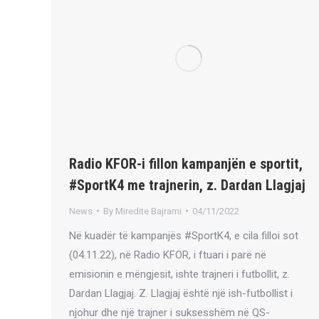
Radio KFOR-i fillon kampanjën e sportit,
#SportK4 me trajnerin, z. Dardan Llagjaj
News
By
Miredite Bajrami
04/11/2022
Në kuadër të kampanjës #SportK4, e cila filloi sot
(04.11.22), në Radio KFOR, i ftuari i parë në
emisionin e mëngjesit, ishte trajneri i futbollit, z.
Dardan Llagjaj. Z. Llagjaj është një ish-futbollist i
njohur dhe një trajner i suksesshëm në QS-