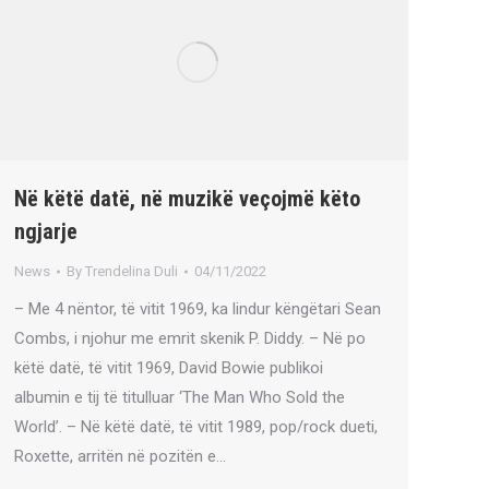
Në këtë datë, në muzikë veçojmë këto
ngjarje
News
By
Trendelina Duli
04/11/2022
– Me 4 nëntor, të vitit 1969, ka lindur këngëtari Sean
Combs, i njohur me emrit skenik P. Diddy. – Në po
këtë datë, të vitit 1969, David Bowie publikoi
albumin e tij të titulluar ‘The Man Who Sold the
World’. – Në këtë datë, të vitit 1989, pop/rock dueti,
Roxette, arritën në pozitën e…