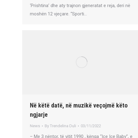
‘Prishtina’ dhe aty trajnon gjeneratat e reja, deri në
moshën 12 vjeçare. “Sporti…
Në këtë datë, në muzikë veçojmë këto
ngjarje
News
By
Trendelina Duli
03/11/2022
– Me 3 nëntor, të vitit 1990 , kënga “Ice Ice Baby”, e