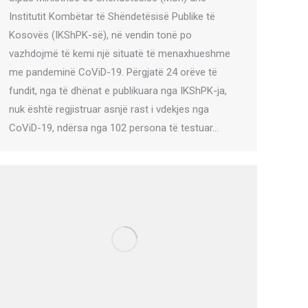
Institutit Kombëtar të Shëndetësisë Publike të
Kosovës (IKShPK-së), në vendin tonë po
vazhdojmë të kemi një situatë të menaxhueshme
me pandeminë CoViD-19. Përgjatë 24 orëve të
fundit, nga të dhënat e publikuara nga IKShPK-ja,
nuk është regjistruar asnjë rast i vdekjes nga
CoViD-19, ndërsa nga 102 persona të testuar…