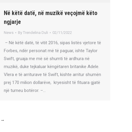
Në këtë datë, në muzikë veçojmë këto
ngjarje
News
By
Trendelina Duli
02/11/2022
– Në këtë datë, të vitit 2016, sipas listës vjetore të
Forbes, ndër personat më të paguar, ishte Taylor
Swift, gruaja me më së shumti të ardhura në
muzikë, duke tejkaluar këngëtaren britanike Adele.
Vlera e të arriturave të Swift, kishte arritur shumën
prej 170 milion dollarëve, kryesisht të fituara gjatë
një turneu botëror. –…
→