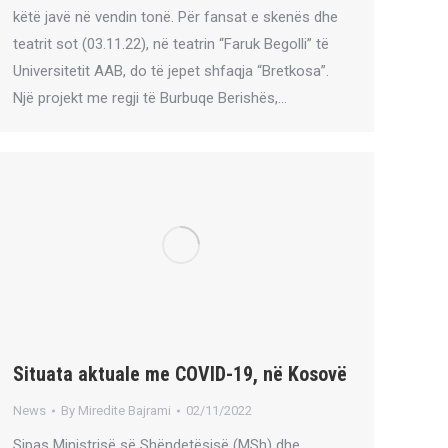
këtë javë në vendin tonë. Për fansat e skenës dhe
teatrit sot (03.11.22), në teatrin “Faruk Begolli” të
Universitetit AAB, do të jepet shfaqja “Bretkosa”.
Një projekt me regji të Burbuqe Berishës,…
Situata aktuale me COVID-19, në Kosovë
News
By
Miredite Bajrami
02/11/2022
Sipas Ministrisë së Shëndetësisë (MSh) dhe