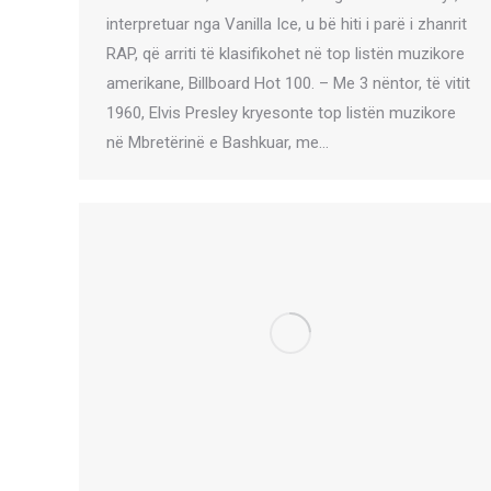
interpretuar nga Vanilla Ice, u bë hiti i parë i zhanrit
RAP, që arriti të klasifikohet në top listën muzikore
amerikane, Billboard Hot 100. – Me 3 nëntor, të vitit
1960, Elvis Presley kryesonte top listën muzikore
në Mbretërinë e Bashkuar, me…