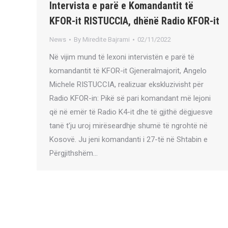
Intervista e parë e Komandantit të
KFOR-it RISTUCCIA, dhënë Radio KFOR-it
News
By
Miredite Bajrami
02/11/2022
Në vijim mund të lexoni intervistën e parë të
komandantit të KFOR-it Gjeneralmajorit, Angelo
Michele RISTUCCIA, realizuar ekskluzivisht për
Radio KFOR-in: Pikë së pari komandant më lejoni
që në emër të Radio K4-it dhe të gjithë dëgjuesve
tanë t’ju uroj mirëseardhje shumë të ngrohtë në
Kosovë. Ju jeni komandanti i 27-të në Shtabin e
Përgjithshëm…