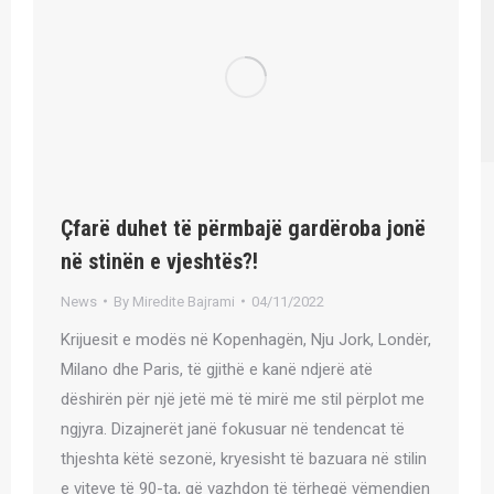
Çfarë duhet të përmbajë gardëroba jonë
në stinën e vjeshtës?!
News
By
Miredite Bajrami
04/11/2022
Krijuesit e modës në Kopenhagën, Nju Jork, Londër,
Milano dhe Paris, të gjithë e kanë ndjerë atë
dëshirën për një jetë më të mirë me stil përplot me
ngjyra. Dizajnerët janë fokusuar në tendencat të
thjeshta këtë sezonë, kryesisht të bazuara në stilin
e viteve të 90-ta, që vazhdon të tërheqë vëmendjen