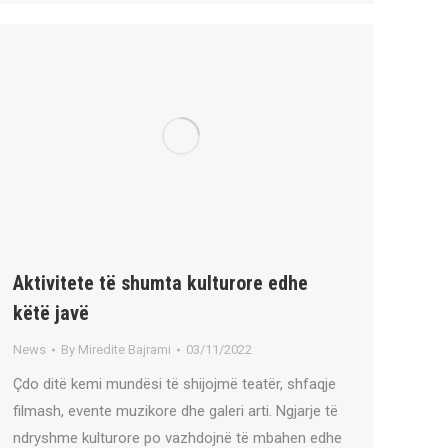
Aktivitete të shumta kulturore edhe
këtë javë
News
By
Miredite Bajrami
03/11/2022
Çdo ditë kemi mundësi të shijojmë teatër, shfaqje
filmash, evente muzikore dhe galeri arti. Ngjarje të
ndryshme kulturore po vazhdojnë të mbahen edhe