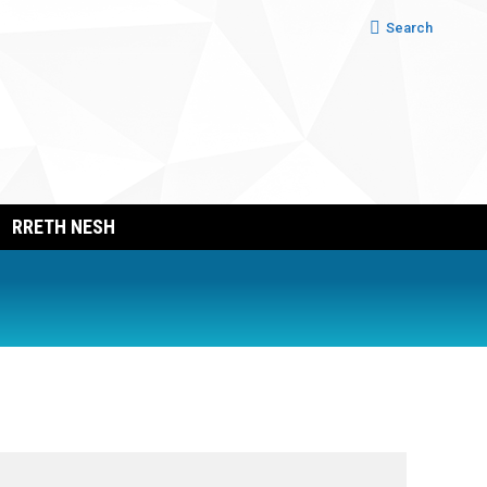
Search:
Search
RRETH NESH