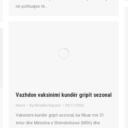
në pothuajse të…
Vazhdon vaksinimi kundër gripit sezonal
News
By
Miredite Bajrami
03/11/2022
Vaksinimi kundër gripit sezonal, ka filluar më 31
tetor dhe Ministria e Shëndetësisë (MSh) dhe