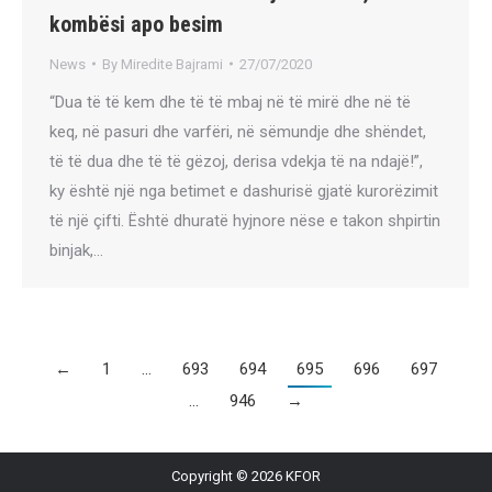
kombësi apo besim
News
By
Miredite Bajrami
27/07/2020
“Dua të të kem dhe të të mbaj në të mirë dhe në të
keq, në pasuri dhe varfëri, në sëmundje dhe shëndet,
të të dua dhe të të gëzoj, derisa vdekja të na ndajë!”,
ky është një nga betimet e dashurisë gjatë kurorëzimit
të një çifti. Është dhuratë hyjnore nëse e takon shpirtin
binjak,…
←
1
…
693
694
695
696
697
…
946
→
Copyright © 2026 KFOR