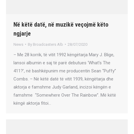
Në këtë datë, në muzikë veçojmë këto
ngjarje
News
By
Broadcasters Alb
28/07/2020
– Me 28 korrik, të vitit 1992 këngëtarja Mary J. Blige,
lansoi albumin e saj të parë debutues ‘What’s The
411?’, në bashkëpunim me producentin Sean “Puffy”
Combs. – Në këtë datë të vitit 1939, këngëtarja dhe
aktorja e famshme Judy Garland, incizoi këngën e
famshme “Somewhere Over The Rainbow”. Më këtë
këngë aktorja fitoi…