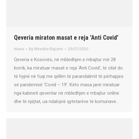
Qeveria miraton masat e reja ‘Anti Covid’
News
By
Miredite Bajrami
29/07/2020
Qeveria e Kosovës, në mbledhjen e mbajtur më 28
korrik, ka miratuar masat e reja ‘Anti Covid’, të cilat do
të hyjnë në fuqi me qëllim të parandalimit të përhapjes
së pandemisë ‘Covid – 19’. Këto masa janë miratuar
nga kabineti qeveritar në mbledhjen e mbajtur online
dhe të njëjtat, ua ndalojnë qytetarëve të komunave…