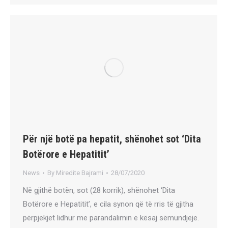
Për një botë pa hepatit, shënohet sot ‘Dita
Botërore e Hepatitit’
News
By
Miredite Bajrami
28/07/2020
Në gjithë botën, sot (28 korrik), shënohet ‘Dita
Botërore e Hepatitit’, e cila synon që të rris të gjitha
përpjekjet lidhur me parandalimin e kësaj sëmundjeje.