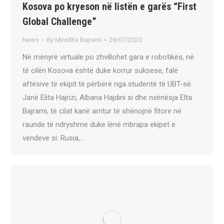
Kosova po kryeson në listën e garës “First
Global Challenge”
News
By
Miredite Bajrami
28/07/2020
Në mënyrë virtuale po zhvillohet gara e robotikës, në
të cilën Kosova është duke korrur suksese, falë
aftësive të ekipit të përbërë nga studentë të UBT-së.
Janë Elita Hajrizi, Albana Hajdini si dhe nxënësja Elta
Bajrami, të cilat kanë arritur të shënojnë fitore në
raunde të ndryshme duke lënë mbrapa ekipet e
vendeve si: Rusia,…