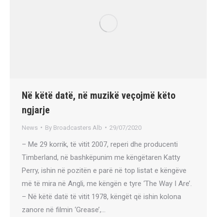
Në këtë datë, në muzikë veçojmë këto
ngjarje
News
By
Broadcasters Alb
29/07/2020
– Me 29 korrik, të vitit 2007, reperi dhe producenti
Timberland, në bashkëpunim me këngëtaren Katty
Perry, ishin në pozitën e parë në top listat e këngëve
më të mira në Angli, me këngën e tyre ‘The Way I Are’.
– Në këtë datë të vitit 1978, këngët që ishin kolona
zanore në filmin ‘Grease’,…