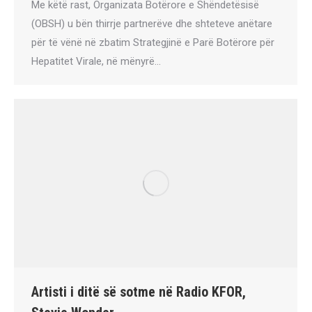
Me këtë rast, Organizata Botërore e Shëndetësisë
(OBSH) u bën thirrje partnerëve dhe shteteve anëtare
për të vënë në zbatim Strategjinë e Parë Botërore për
Hepatitet Virale, në mënyrë…
Artisti i ditë së sotme në Radio KFOR,