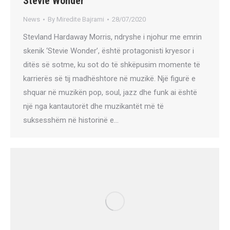
Stevie Wonder
News
By
Miredite Bajrami
28/07/2020
Stevland Hardaway Morris, ndryshe i njohur me emrin
skenik ‘Stevie Wonder’, është protagonisti kryesor i
ditës së sotme, ku sot do të shkëpusim momente të
karrierës së tij madhështore në muzikë. Një figurë e
shquar në muzikën pop, soul, jazz dhe funk ai është
një nga kantautorët dhe muzikantët më të
suksesshëm në historinë e…