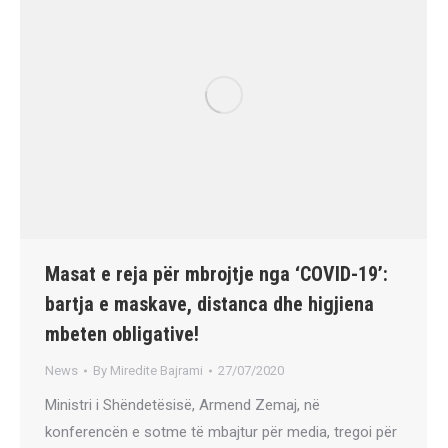
Masat e reja për mbrojtje nga ‘COVID-19’:
bartja e maskave, distanca dhe higjiena
mbeten obligative!
News
By
Miredite Bajrami
27/07/2020
Ministri i Shëndetësisë, Armend Zemaj, në
konferencën e sotme të mbajtur për media, tregoi për