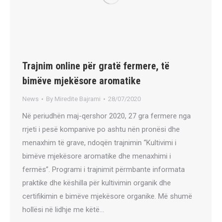
Trajnim online për gratë fermere, të
bimëve mjekësore aromatike
News
By
Miredite Bajrami
28/07/2020
Në periudhën maj-qershor 2020, 27 gra fermere nga
rrjeti i pesë kompanive po ashtu nën pronësi dhe
menaxhim të grave, ndoqën trajnimin “Kultivimi i
bimëve mjekësore aromatike dhe menaxhimi i
fermës”. Programi i trajnimit përmbante informata
praktike dhe këshilla për kultivimin organik dhe
certifikimin e bimëve mjekësore organike. Më shumë
hollësi në lidhje me këtë…