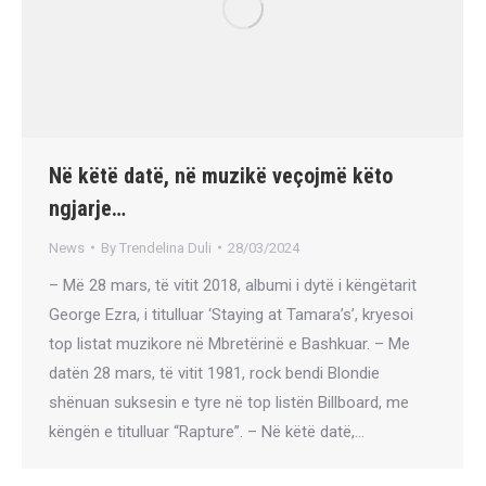
Në këtë datë, në muzikë veçojmë këto
ngjarje…
News
By
Trendelina Duli
28/03/2024
– Më 28 mars, të vitit 2018, albumi i dytë i këngëtarit
George Ezra, i titulluar ‘Staying at Tamara’s’, kryesoi
top listat muzikore në Mbretërinë e Bashkuar. – Me
datën 28 mars, të vitit 1981, rock bendi Blondie
shënuan suksesin e tyre në top listën Billboard, me
këngën e titulluar “Rapture”. – Në këtë datë,…