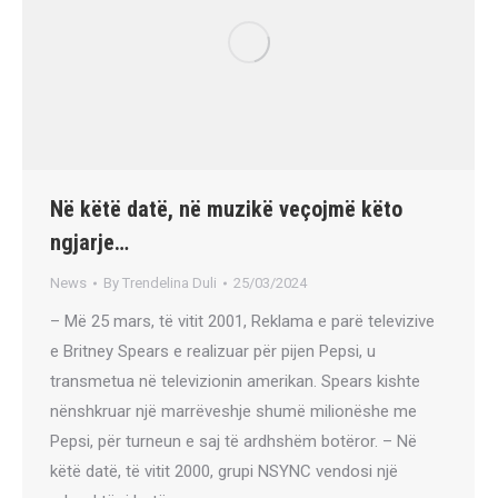
Në këtë datë, në muzikë veçojmë këto
ngjarje…
News
By
Trendelina Duli
25/03/2024
– Më 25 mars, të vitit 2001, Reklama e parë televizive
e Britney Spears e realizuar për pijen Pepsi, u
transmetua në televizionin amerikan. Spears kishte
nënshkruar një marrëveshje shumë milionëshe me
Pepsi, për turneun e saj të ardhshëm botëror. – Në
këtë datë, të vitit 2000, grupi NSYNC vendosi një