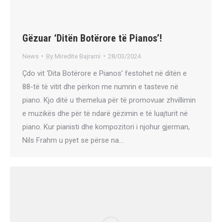
Gëzuar ‘Ditën Botërore të Pianos’!
News
By
Miredite Bajrami
28/03/2024
Çdo vit ‘Dita Botërore e Pianos’ festohet në ditën e
88-të të vitit dhe përkon me numrin e tasteve në
piano. Kjo ditë u themelua për të promovuar zhvillimin
e muzikës dhe për të ndarë gëzimin e të luajturit në
piano. Kur pianisti dhe kompozitori i njohur gjerman,
Nils Frahm u pyet se përse na…