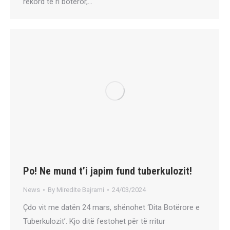
rekord të ri botëror,…
Po! Ne mund t’i japim fund tuberkulozit!
News
By
Miredite Bajrami
24/03/2024
Çdo vit me datën 24 mars, shënohet ‘Dita Botërore e
Tuberkulozit’. Kjo ditë festohet për të rritur