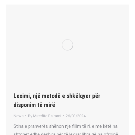
Leximi, një metodë e shkëlqyer për
disponim të mirë
News
By
Miredite Bajrami
26/03/2024
Stina e pranverës shënon një fillim të ri, e me këtë na
shtohet edhe dëshira për të lexuar libra që na ofrojnë