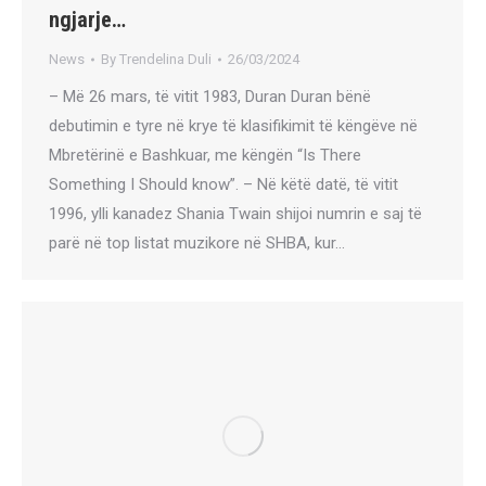
ngjarje…
News
By
Trendelina Duli
26/03/2024
– Më 26 mars, të vitit 1983, Duran Duran bënë
debutimin e tyre në krye të klasifikimit të këngëve në
Mbretërinë e Bashkuar, me këngën “Is There
Something I Should know”. – Në këtë datë, të vitit
1996, ylli kanadez Shania Twain shijoi numrin e saj të
parë në top listat muzikore në SHBA, kur…