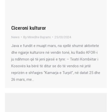
Ciceroni kulturor
News
By
Miredite Bajrami
25/03/2024
Java e fundit e muajit mars, na sjellë shumë aktivitete
dhe ngjarje kulturore në vendin tonë, ku Radio KFOR-i
ju ndihmon që të jeni pjesë e tyre: – Teatri Kombëtar i
Kosovës ka bërë të ditur se do të vendos në jetë
reprizën e shfaqjes “Kamarja e Turpit”, në datat 25 dhe
26 mars, me…