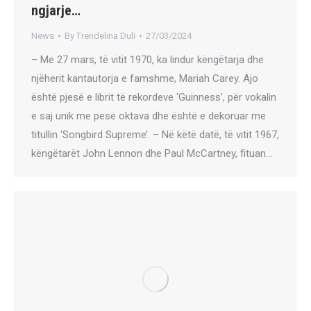
ngjarje…
News
By
Trendelina Duli
27/03/2024
– Me 27 mars, të vitit 1970, ka lindur këngëtarja dhe
njëherit kantautorja e famshme, Mariah Carey. Ajo
është pjesë e librit të rekordeve ‘Guinness’, për vokalin
e saj unik me pesë oktava dhe është e dekoruar me
titullin ‘Songbird Supreme’. – Në këtë datë, të vitit 1967,
këngëtarët John Lennon dhe Paul McCartney, fituan…