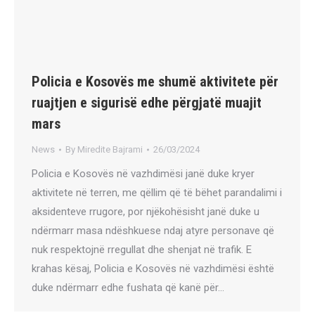
Policia e Kosovës me shumë aktivitete për
ruajtjen e sigurisë edhe përgjatë muajit
mars
News
By
Miredite Bajrami
26/03/2024
Policia e Kosovës në vazhdimësi janë duke kryer
aktivitete në terren, me qëllim që të bëhet parandalimi i
aksidenteve rrugore, por njëkohësisht janë duke u
ndërmarr masa ndëshkuese ndaj atyre personave që
nuk respektojnë rregullat dhe shenjat në trafik. E
krahas kësaj, Policia e Kosovës në vazhdimësi është
duke ndërmarr edhe fushata që kanë për…