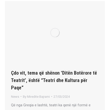
Çdo vit, tema që shënon ‘Ditën Botërore të
Teatrit’, është “Teatri dhe Kultura për
Paqe”
News
By
Miredite Bajrami
27/03/2024
Që nga Greqia e lashtë, teatri ka qenë një formë e