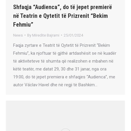
Shfaqja “Audienca”, do të jepet premierë
në Teatrin e Qytetit të Prizrenit “Bekim
Fehmiu”
News
By
Miredite Bajrami
25/01/2024
Faqja zyrtare e Teatrit të Qytetit të Prizrenit “Bekim
Fehmiu”, ka njoftuar të gjithë artdashësit se në kuadër
të aktiviteteve të shumta që realizohen e mbahen në
këtë teatër, me datat 29, 30 dhe 31 janar, nga ora
19:00, do të jepet premiera e shfaqjes “Audienca”, me
autor Václav Havel dhe në regji të Bashkim…