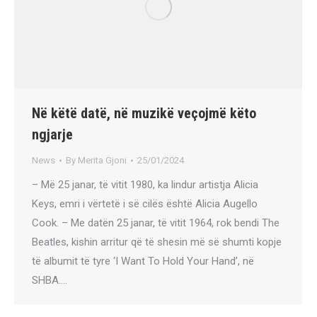
Në këtë datë, në muzikë veçojmë këto
ngjarje
News
By
Merita Gjoni
25/01/2024
– Më 25 janar, të vitit 1980, ka lindur artistja Alicia
Keys, emri i vërtetë i së cilës është Alicia Augello
Cook. – Me datën 25 janar, të vitit 1964, rok bendi The
Beatles, kishin arritur që të shesin më së shumti kopje
të albumit të tyre ‘I Want To Hold Your Hand’, në
SHBA.…