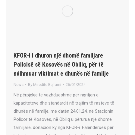
KFOR-i i dhuron një dhomë familjare
Policisë së Kosovës në Obiliq, për të
ndihmuar viktimat e dhunës në familje
News
By
Miredite Bajrami
26/01/2024
Në përpjekje të vazhdueshme për ngritjen e
kapaciteteve dhe standardit në trajtim të rasteve të
dhunës në familje, me datën 24.01.24, në Stacionin
Policor të Kosovës, në Obiliq u përurua një dhomë
familjare, donacion ky nga KFOR-i. Falënderues për