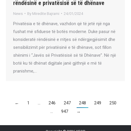
rëndësinë e privatësisë së të dhënave
News
By
Miredite Bajrami
24/01/2024
Privatësia e të dhënave, vazhdon që të jetë një nga
fushat më sfiduese të botës moderne. Duke pasur në
konsideratë rëndësinë e rritjes së ndërgjegjësimit dhe
sensibilizimit për privatësinë e të dhënave, sot fillon
shënimi i “Javës së Privatësisë së të Dhënave”. Në një
botë ku të dhënat digjitale janë gjithnjë e më të
pranishme,…
←
1
…
246
247
248
249
250
…
947
→