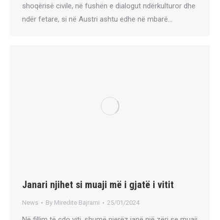
shoqërisë civile, në fushën e dialogut ndërkulturor dhe
ndër fetare, si në Austri ashtu edhe në mbarë…
Janari njihet si muaji më i gjatë i vitit
News
By
Miredite Bajrami
25/01/2024
Në fillim të çdo viti, shumë njerëz janë një zëri se muaji