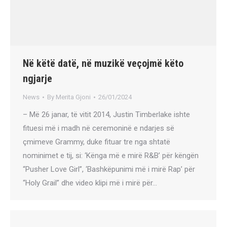
Në këtë datë, në muzikë veçojmë këto
ngjarje
News
By
Merita Gjoni
26/01/2024
– Më 26 janar, të vitit 2014, Justin Timberlake ishte
fituesi më i madh në ceremoninë e ndarjes së
çmimeve Grammy, duke fituar tre nga shtatë
nominimet e tij, si: ‘Kënga më e mirë R&B’ për këngën
“Pusher Love Girl”, ‘Bashkëpunimi më i mirë Rap’ për
“Holy Grail” dhe video klipi më i mirë për…