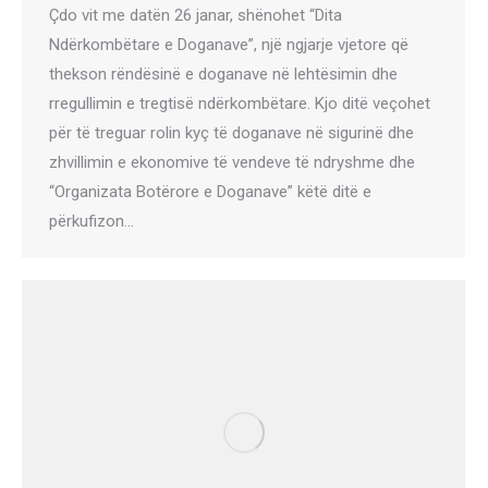
Çdo vit me datën 26 janar, shënohet “Dita
Ndërkombëtare e Doganave”, një ngjarje vjetore që
thekson rëndësinë e doganave në lehtësimin dhe
rregullimin e tregtisë ndërkombëtare. Kjo ditë veçohet
për të treguar rolin kyç të doganave në sigurinë dhe
zhvillimin e ekonomive të vendeve të ndryshme dhe
“Organizata Botërore e Doganave” këtë ditë e
përkufizon…