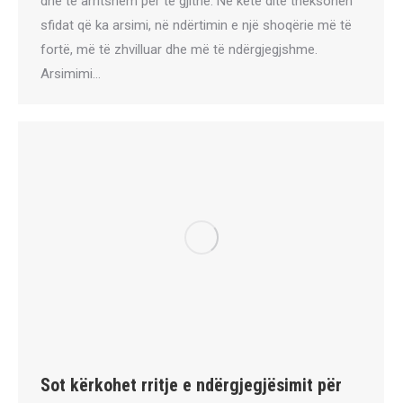
dhe të arritshëm për të gjithë. Në këtë ditë theksohen
sfidat që ka arsimi, në ndërtimin e një shoqërie më të
fortë, më të zhvilluar dhe më të ndërgjegjshme.
Arsimimi…
Sot kërkohet rritje e ndërgjegjësimit për