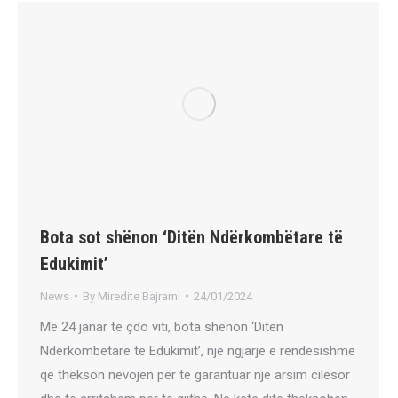
Bota sot shënon ‘Ditën Ndërkombëtare të
Edukimit’
News
By
Miredite Bajrami
24/01/2024
Më 24 janar të çdo viti, bota shënon ‘Ditën
Ndërkombëtare të Edukimit’, një ngjarje e rëndësishme
që thekson nevojën për të garantuar një arsim cilësor