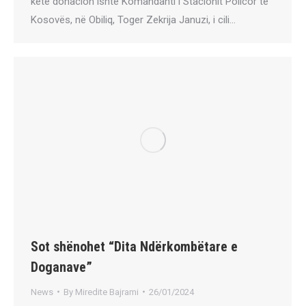
këtë donacion ishte Komandanti i Stacionit Policor të
Kosovës, në Obiliq, Toger Zekrija Januzi, i cili…
Sot shënohet “Dita Ndërkombëtare e
Doganave”
News
By
Miredite Bajrami
26/01/2024