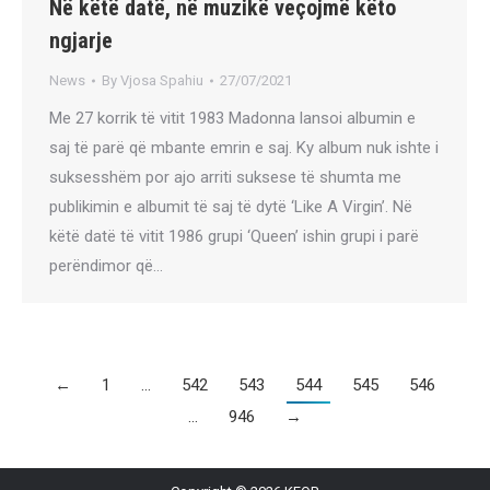
Në këtë datë, në muzikë veçojmë këto
ngjarje
News
By
Vjosa Spahiu
27/07/2021
Me 27 korrik të vitit 1983 Madonna lansoi albumin e
saj të parë që mbante emrin e saj. Ky album nuk ishte i
suksesshëm por ajo arriti suksese të shumta me
publikimin e albumit të saj të dytë ‘Like A Virgin’. Në
këtë datë të vitit 1986 grupi ‘Queen’ ishin grupi i parë
perëndimor që…
←
1
…
542
543
544
545
546
…
946
→