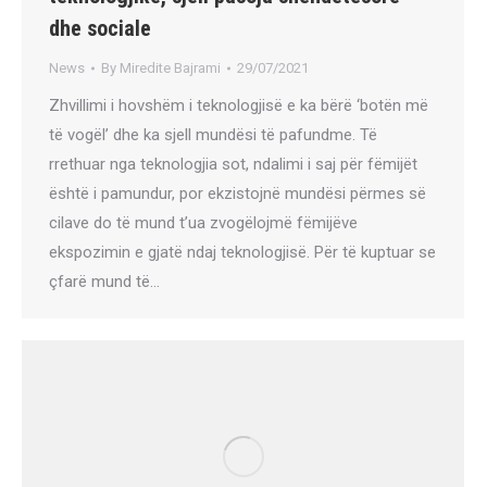
dhe sociale
News
By
Miredite Bajrami
29/07/2021
Zhvillimi i hovshëm i teknologjisë e ka bërë ‘botën më
të vogël’ dhe ka sjell mundësi të pafundme. Të
rrethuar nga teknologjia sot, ndalimi i saj për fëmijët
është i pamundur, por ekzistojnë mundësi përmes së
cilave do të mund t’ua zvogëlojmë fëmijëve
ekspozimin e gjatë ndaj teknologjisë. Për të kuptuar se
çfarë mund të…