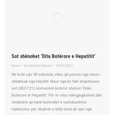
Sot shënohet ‘Dita Botërore e Hepatitit’
News
By
Miredite Bajrami
28/07/2021
Në botë çdo 30 sekonda, vdes një person nga virusi i
shkaktuar nga hepatiti. Nisur nga ky fakt shqetësues
sot (28.07.21), komuniteti botëror shënon ‘Ditën
Botërore të Hepatitit’. Për të rritur ndërgjegjësimin dhe
rëndësinë që kanë kontrollet e vazhdueshme
mjekësore, për zbulimin e këtij virusi që vjen nga