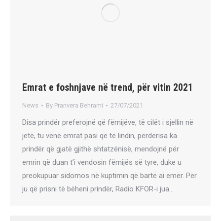
Emrat e foshnjave në trend, për vitin 2021
News
By
Pranvera Behrami
27/07/2021
Disa prindër preferojnë që fëmijëve, të cilët i sjellin në
jetë, tu vënë emrat pasi që të lindin, përderisa ka
prindër që gjatë gjithë shtatzënisë, mendojnë për
emrin që duan t’i vendosin fëmijës së tyre, duke u
preokupuar sidomos në kuptimin që bartë ai emër. Për
ju që prisni të bëheni prindër, Radio KFOR-i jua…