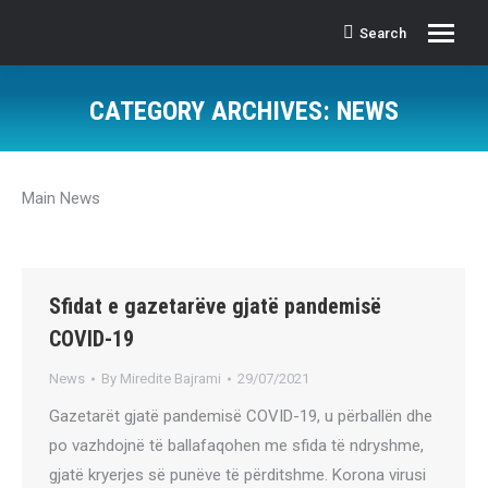
Search
Search:
CATEGORY ARCHIVES:
NEWS
Main News
Sfidat e gazetarëve gjatë pandemisë
COVID-19
News
By
Miredite Bajrami
29/07/2021
Gazetarët gjatë pandemisë COVID-19, u përballën dhe
po vazhdojnë të ballafaqohen me sfida të ndryshme,
gjatë kryerjes së punëve të përditshme. Korona virusi