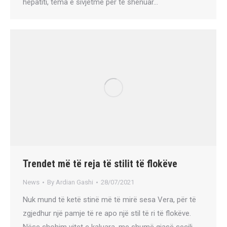
hepatiti, tema e sivjetme për të shënuar…
Trendet më të reja të stilit të flokëve
News
By
Ardian Gashi
28/07/2021
Nuk mund të ketë stinë më të mirë sesa Vera, për të
zgjedhur një pamje të re apo një stil të ri të flokëve.