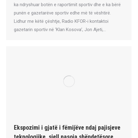
ka ndryshuar botën e raportimit sportiv dhe e ka bërë
punën e gazetarëve sportiv edhe më të vështirë.
Lidhur me këtë çështje, Radio KFOR-i kontaktoi
gazetarin sportiv në ‘Klan Kosova’, Jon Ajeti,…
Ekspozimi i gjatë i fëmijëve ndaj pajisjeve
teknologjike, sjell pasoja shëndetësore