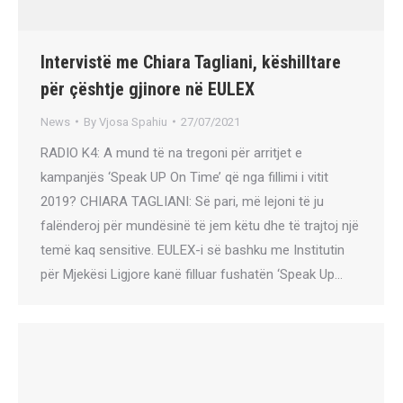
Intervistë me Chiara Tagliani, këshilltare
për çështje gjinore në EULEX
News
By
Vjosa Spahiu
27/07/2021
RADIO K4: A mund të na tregoni për arritjet e
kampanjës ‘Speak UP On Time’ që nga fillimi i vitit
2019? CHIARA TAGLIANI: Së pari, më lejoni të ju
falënderoj për mundësinë të jem këtu dhe të trajtoj një
temë kaq sensitive. EULEX-i së bashku me Institutin
për Mjekësi Ligjore kanë filluar fushatën ‘Speak Up…