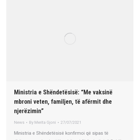
Ministria e Shëndetësisë: “Me vaksinë
mbroni veten, familjen, të afërmit dhe
njerëzimin”
News
By
Merita Gjoni
27/07/2021
Ministria e Shëndetësisë konfirmoi që sipas të