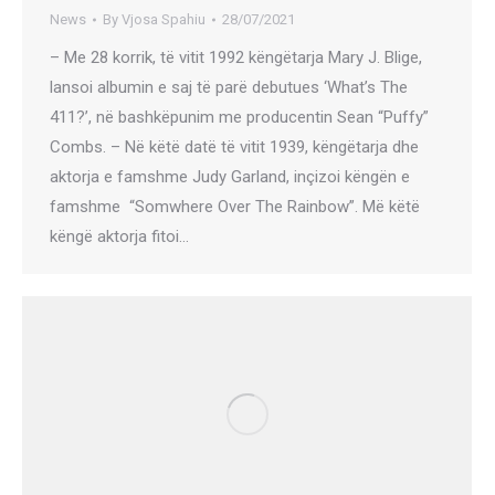
News
By
Vjosa Spahiu
28/07/2021
– Me 28 korrik, të vitit 1992 këngëtarja Mary J. Blige,
lansoi albumin e saj të parë debutues ‘What’s The
411?’, në bashkëpunim me producentin Sean “Puffy”
Combs. – Në këtë datë të vitit 1939, këngëtarja dhe
aktorja e famshme Judy Garland, inçizoi këngën e
famshme “Somwhere Over The Rainbow”. Më këtë
këngë aktorja fitoi…