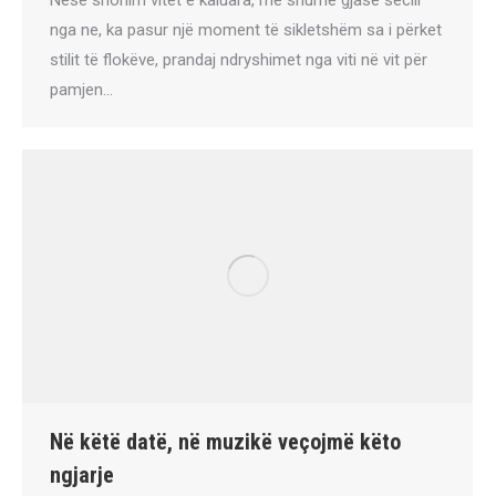
Nëse shohim vitet e kaluara, me shumë gjasë secili
nga ne, ka pasur një moment të sikletshëm sa i përket
stilit të flokëve, prandaj ndryshimet nga viti në vit për
pamjen…
Në këtë datë, në muzikë veçojmë këto
ngjarje