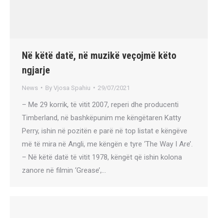
Në këtë datë, në muzikë veçojmë këto
ngjarje
News
By
Vjosa Spahiu
29/07/2021
– Me 29 korrik, të vitit 2007, reperi dhe producenti
Timberland, në bashkëpunim me këngëtaren Katty
Perry, ishin në pozitën e parë në top listat e këngëve
më të mira në Angli, me këngën e tyre ‘The Way I Are’.
– Në këtë datë të vitit 1978, këngët që ishin kolona
zanore në filmin ‘Grease’,…