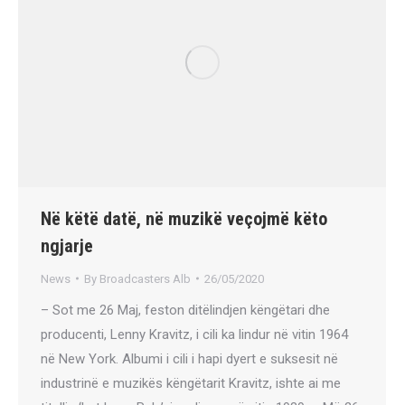
Në këtë datë, në muzikë veçojmë këto
ngjarje
News
By
Broadcasters Alb
26/05/2020
– Sot me 26 Maj, feston ditëlindjen këngëtari dhe
producenti, Lenny Kravitz, i cili ka lindur në vitin 1964
në New York. Albumi i cili i hapi dyert e suksesit në
industrinë e muzikës këngëtarit Kravitz, ishte ai me