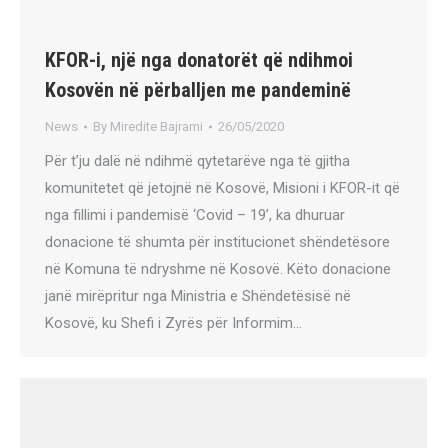
KFOR-i, një nga donatorët që ndihmoi
Kosovën në përballjen me pandeminë
News
By
Miredite Bajrami
26/05/2020
Për t’ju dalë në ndihmë qytetarëve nga të gjitha
komunitetet që jetojnë në Kosovë, Misioni i KFOR-it që
nga fillimi i pandemisë ‘Covid – 19’, ka dhuruar
donacione të shumta për institucionet shëndetësore
në Komuna të ndryshme në Kosovë. Këto donacione
janë mirëpritur nga Ministria e Shëndetësisë në
Kosovë, ku Shefi i Zyrës për Informim…