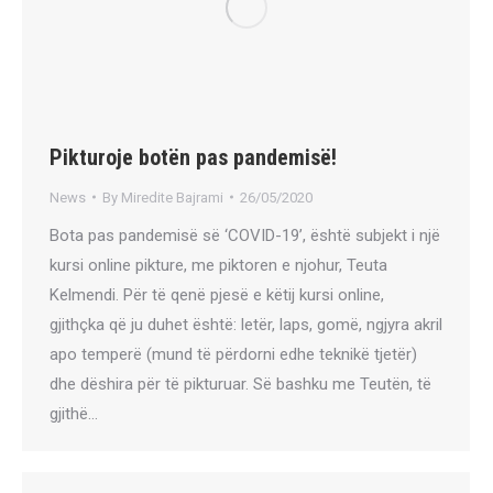
Pikturoje botën pas pandemisë!
News
By
Miredite Bajrami
26/05/2020
Bota pas pandemisë së ‘COVID-19’, është subjekt i një
kursi online pikture, me piktoren e njohur, Teuta
Kelmendi. Për të qenë pjesë e këtij kursi online,
gjithçka që ju duhet është: letër, laps, gomë, ngjyra akril
apo temperë (mund të përdorni edhe teknikë tjetër)
dhe dëshira për të pikturuar. Së bashku me Teutën, të
gjithë…