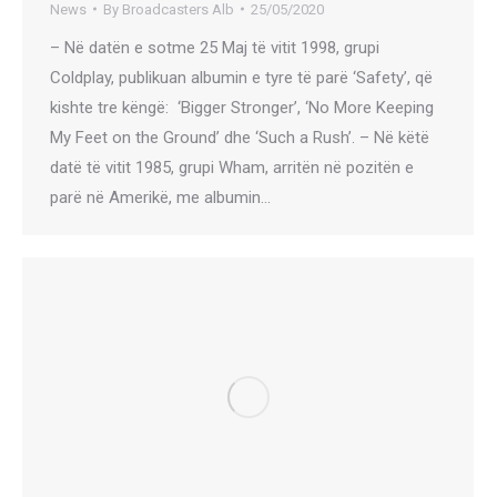
News
By
Broadcasters Alb
25/05/2020
– Në datën e sotme 25 Maj të vitit 1998, grupi
Coldplay, publikuan albumin e tyre të parë ‘Safety’, që
kishte tre këngë: ‘Bigger Stronger’, ‘No More Keeping
My Feet on the Ground’ dhe ‘Such a Rush’. – Në këtë
datë të vitit 1985, grupi Wham, arritën në pozitën e
parë në Amerikë, me albumin…