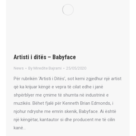
Artisti i ditës – Babyface
News
By
Miredite Bajrami
25/05/2020
Për rubrikën ‘Artisti i Ditës’, sot kemi zgjedhur një artist
që ka krijuar këngë e vepra të cilat edhe i janë
shpërblyer me çmime të shumta në industrinë e
muzikës. Bëhet fjalë për Kenneth Brian Edmonds, i
njohur ndryshe me emrin skenik, Babyface. Ai është
një këngëtar, kantautor si dhe producent me të cilin
kanë…