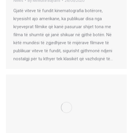
News
By
Miredite Bajrami
26/05/2020
Gjatë viteve të fundit kinematografia botërore,
kryesisht ajo amerikane, ka publikuar disa nga
kryeveprat filmike që kanë pasuruar shijet tona me
filma të shumtë që janë shikuar në gjithë botën. Në
këtë mundësi të zgjedhjeve të mijërave filmave të
publikuar viteve të fundit, sigurisht gjithmonë ndjeni
nostalgji për tu kthyer tek klasikët që vazhdojnë të…