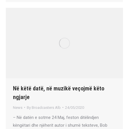
Në këtë datë, në muzikë veçojmë këto
ngjarje
News
By
Broadcasters Alb
24/05/2020
– Në datën e sotme 24 Maj, feston ditëlindjen
këngëtari dhe njëherit autor i shumë teksteve, Bob