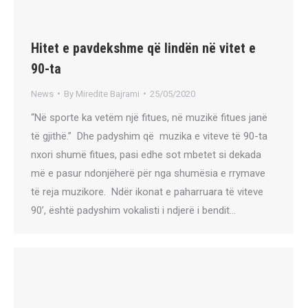
Hitet e pavdekshme që lindën në vitet e
90-ta
News
By
Miredite Bajrami
25/05/2020
“Në sporte ka vetëm një fitues, në muzikë fitues janë
të gjithë.” Dhe padyshim që muzika e viteve të 90-ta
nxori shumë fitues, pasi edhe sot mbetet si dekada
më e pasur ndonjëherë për nga shumësia e rrymave
të reja muzikore. Ndër ikonat e paharruara të viteve
90’, është padyshim vokalisti i ndjerë i bendit…