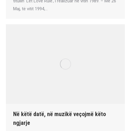
titullin ‘Let Love Rule’, i realizuar në vitin 1989. – Më 26
Maj, të vitit 1994,…
Në këtë datë, në muzikë veçojmë këto
ngjarje