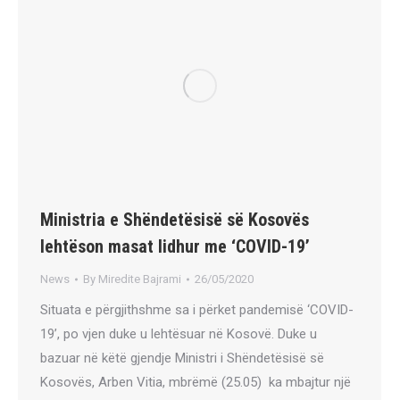
Ministria e Shëndetësisë së Kosovës
lehtëson masat lidhur me ‘COVID-19’
News
By
Miredite Bajrami
26/05/2020
Situata e përgjithshme sa i përket pandemisë ‘COVID-
19’, po vjen duke u lehtësuar në Kosovë. Duke u
bazuar në këtë gjendje Ministri i Shëndetësisë së
Kosovës, Arben Vitia, mbrëmë (25.05) ka mbajtur një