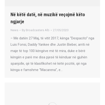
Në këtë datë, në muzikë veçojmë këto
ngjarje
News
By
Broadcasters Alb
27/05/2020
– Me datën 27 Maj, të vitit 2017, kënga “Despacito” nga
Luis Fonsi, Daddy Yankee dhe Justin Bieber, arriti në
maje të top 100 këngëve më të mira, duke e bërë
këngën e parë me disa pjesë të kënduar në gjuhën
spanjolle, që të klasifikohet në këtë pozitë, që nga
kënga e famshme “Macarena”, e…