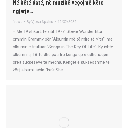
Në këtë datë, në muzikë veçojmë këto
ngjarje…
News
By
Vjosa Spahiu
19/02/2025
– Me 19 shkurt, të vitit 1977, Stevie Wonder fitoi
çmimin Grammy për “Albumin më të mirë të Vitit”, me
albumin e titulluar “Songs in The Key Of Life”. Ky ishte
albumi i tij 18-të dhe pati tre këngë që e udhëhoqën
drejt sukseseve të mëdha. Këngët e suksesshme të
këtij albumi, ishin “Isn’t She…