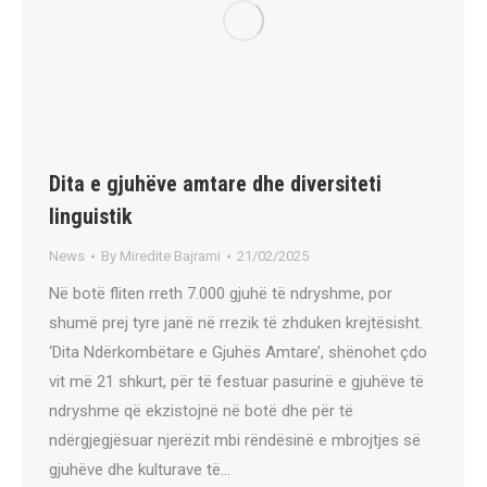
Dita e gjuhëve amtare dhe diversiteti
linguistik
News
By
Miredite Bajrami
21/02/2025
Në botë fliten rreth 7.000 gjuhë të ndryshme, por
shumë prej tyre janë në rrezik të zhduken krejtësisht.
‘Dita Ndërkombëtare e Gjuhës Amtare’, shënohet çdo
vit më 21 shkurt, për të festuar pasurinë e gjuhëve të
ndryshme që ekzistojnë në botë dhe për të
ndërgjegjësuar njerëzit mbi rëndësinë e mbrojtjes së
gjuhëve dhe kulturave të…