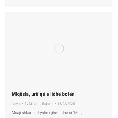
Miqësia, urë që e lidhë botën
News
By
Miredite Bajrami
18/02/2025
Muaji shkurt, ndryshe njihet edhe si “Muaj