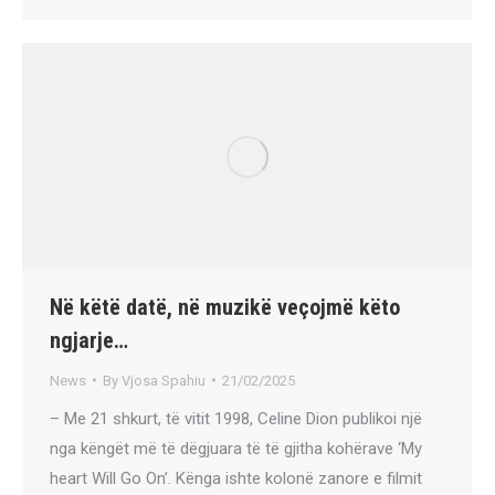
Në këtë datë, në muzikë veçojmë këto
ngjarje…
News
By
Vjosa Spahiu
21/02/2025
– Me 21 shkurt, të vitit 1998, Celine Dion publikoi një
nga këngët më të dëgjuara të të gjitha kohërave ‘My
heart Will Go On’. Kënga ishte kolonë zanore e filmit