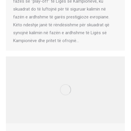
fazës së “play-off” të Ligës së Kampionëve, ku
skuadrat do të luftojnë për të siguruar kalimin në
fazën e ardhshme të garës prestigjioze evropiane.
Këto ndeshje janë të rëndësishme për skuadrat që
synojnë kalimin në fazën e ardhshme të Ligës së
Kampionëve dhe pritet të ofrojnë…