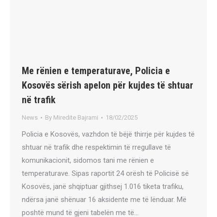
Me rënien e temperaturave, Policia e
Kosovës sërish apelon për kujdes të shtuar
në trafik
News
By
Miredite Bajrami
18/02/2025
Policia e Kosovës, vazhdon të bëjë thirrje për kujdes të
shtuar në trafik dhe respektimin të rregullave të
komunikacionit, sidomos tani me rënien e
temperaturave. Sipas raportit 24 orësh të Policisë së
Kosovës, janë shqiptuar gjithsej 1.016 tiketa trafiku,
ndërsa janë shënuar 16 aksidente me të lënduar. Më
poshtë mund të gjeni tabelën me të…