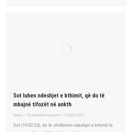
Sot luhen ndeshjet e kthimit, që do të
mbajnë tifozët në ankth
News
By
Miredite Bajrami
19/02/2025
Sot (19.02.25), do të zhvillohen ndeshjet e kthimit të