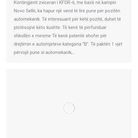
Kontingjenti zviceran i KFOR-it, me bazë në kampin
Novo Sellë, ka hapur një vend të lirë pune për pozitën
automekanik. Të interesuarit për këtë pozitë, duhet të
plotësojnë këto kushte: Të kenë të përfunduar
shkollën e mesme Të kenë patentë shofer për
drejtimin e automjeteve kategoria “B”. Të paktën 1 vjet
përvojë pune si automekanik,…