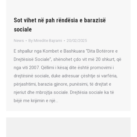
Sot vihet në pah rëndësia e barazisë
sociale
News
By
Miredite Bajrami
20/02/2025
E shpallur nga Kombet e Bashkuara “Dita Botërore e
Drejtësisë Sociale”, shënohet çdo vit më 20 shkurt, që
nga viti 2007. Qëllimi i kësaj dite është promovimi i
drejtësinë sociale, duke adresuar çështje si varfëria,
përjashtimi, barazia gjinore, punësimi, të drejtat e
njeriut dhe mbrojtja sociale. Drejtësia sociale ka të
bëjë me krijimin e një…