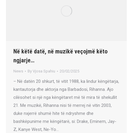
Në këtë datë, në muzikë veçojmë këto
ngjarje…
News
By
Vjosa Spahiu
20/02/2025
– Në datën 20 shkurt, të vitit 1988, ka lindur këngëtarja,
kantautorja dhe aktorja nga Barbadosi, Rihanna. Ajo
cilësohet si një nga këngëtaret më të mira të shekullit
21. Me muzikë, Rihanna nisi të merrej në vitin 2003,
duke nxjerrë shumë hite të ndryshme dhe
bashkëpunime me këngëtarë, si: Drake, Eminem, Jay-
Z, Kanye West, Ne-Yo…