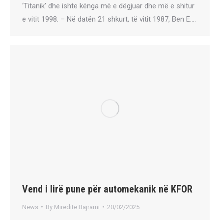
‘Titanik’ dhe ishte kënga më e dëgjuar dhe më e shitur
e vitit 1998. – Në datën 21 shkurt, të vitit 1987, Ben E.…
Vend i lirë pune për automekanik në KFOR
News
By
Miredite Bajrami
20/02/2025