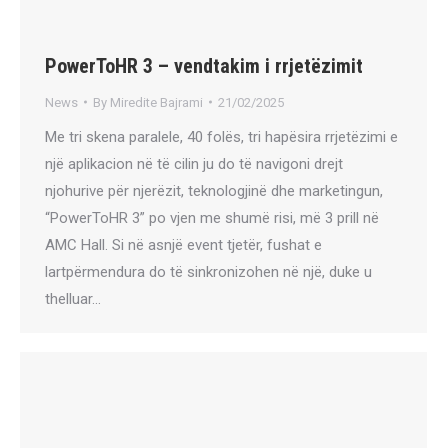
PowerToHR 3 – vendtakim i rrjetëzimit
News
By
Miredite Bajrami
21/02/2025
Me tri skena paralele, 40 folës, tri hapësira rrjetëzimi e
një aplikacion në të cilin ju do të navigoni drejt
njohurive për njerëzit, teknologjinë dhe marketingun,
“PowerToHR 3” po vjen me shumë risi, më 3 prill në
AMC Hall. Si në asnjë event tjetër, fushat e
lartpërmendura do të sinkronizohen në një, duke u
thelluar…