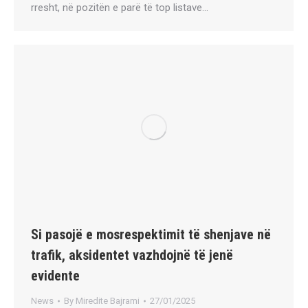
rresht, në pozitën e parë të top listave…
Si pasojë e mosrespektimit të shenjave në
trafik, aksidentet vazhdojnë të jenë
evidente
News
By
Miredite Bajrami
27/01/2025