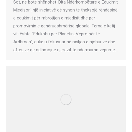
Sot, në botë shënohet ‘Dita Ndërkombëtare e Edukimit
Mjedisor’, një iniciativë që synon të theksojë rëndësinë
e edukimit për mbrojtjen e mjedisit dhe për
promovimin e qëndrueshmërisë globale. Tema e këtij
viti është “Edukohu për Planetin, Vepro për të
Ardhmen“, duke u fokusuar në nxitjen e njohurive dhe
aftësive që ndihmojnë njerëzit të ndërmarrin veprime…