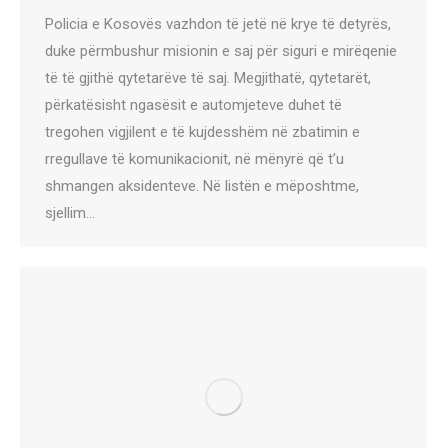
Policia e Kosovës vazhdon të jetë në krye të detyrës,
duke përmbushur misionin e saj për siguri e mirëqenie
të të gjithë qytetarëve të saj. Megjithatë, qytetarët,
përkatësisht ngasësit e automjeteve duhet të
tregohen vigjilent e të kujdesshëm në zbatimin e
rregullave të komunikacionit, në mënyrë që t’u
shmangen aksidenteve. Në listën e mëposhtme,
sjellim…