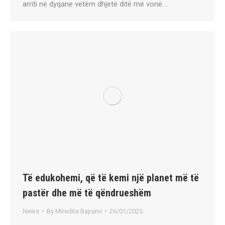
arriti në dyqane vetëm dhjetë ditë më vonë.…
Të edukohemi, që të kemi një planet më të
pastër dhe më të qëndrueshëm
News
By
Miredite Bajrami
26/01/2025