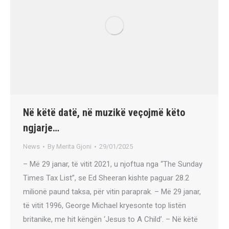
Në këtë datë, në muzikë veçojmë këto
ngjarje…
News
By
Merita Gjoni
29/01/2025
– Më 29 janar, të vitit 2021, u njoftua nga “The Sunday
Times Tax List”, se Ed Sheeran kishte paguar 28.2
milionë paund taksa, për vitin paraprak. – Më 29 janar,
të vitit 1996, George Michael kryesonte top listën
britanike, me hit këngën ‘Jesus to A Child’. – Në këtë