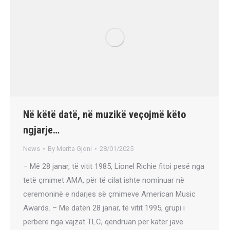
Në këtë datë, në muzikë veçojmë këto
ngjarje…
News
By
Merita Gjoni
28/01/2025
– Më 28 janar, të vitit 1985, Lionel Richie fitoi pesë nga
tetë çmimet AMA, për të cilat ishte nominuar në
ceremoninë e ndarjes së çmimeve American Music
Awards. – Me datën 28 janar, të vitit 1995, grupi i
përbërë nga vajzat TLC, qëndruan për katër javë