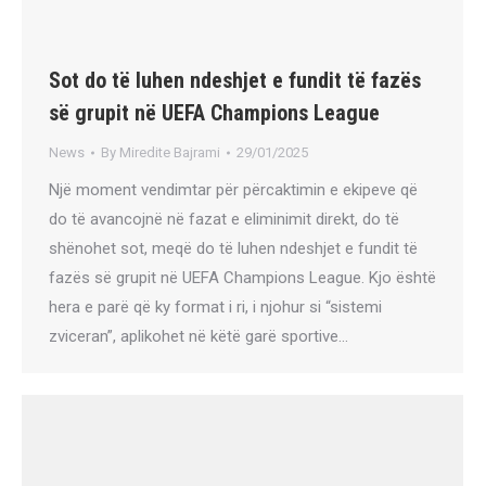
Sot do të luhen ndeshjet e fundit të fazës
së grupit në UEFA Champions League
News
By
Miredite Bajrami
29/01/2025
Një moment vendimtar për përcaktimin e ekipeve që
do të avancojnë në fazat e eliminimit direkt, do të
shënohet sot, meqë do të luhen ndeshjet e fundit të
fazës së grupit në UEFA Champions League. Kjo është
hera e parë që ky format i ri, i njohur si “sistemi
zviceran”, aplikohet në këtë garë sportive…