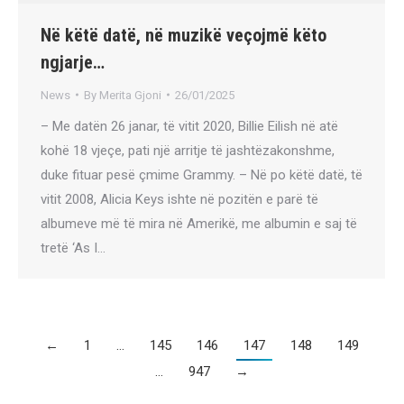
Në këtë datë, në muzikë veçojmë këto
ngjarje…
News
By
Merita Gjoni
26/01/2025
– Me datën 26 janar, të vitit 2020, Billie Eilish në atë
kohë 18 vjeçe, pati një arritje të jashtëzakonshme,
duke fituar pesë çmime Grammy. – Në po këtë datë, të
vitit 2008, Alicia Keys ishte në pozitën e parë të
albumeve më të mira në Amerikë, me albumin e saj të
tretë ‘As I…
←
1
…
145
146
147
148
149
…
947
→