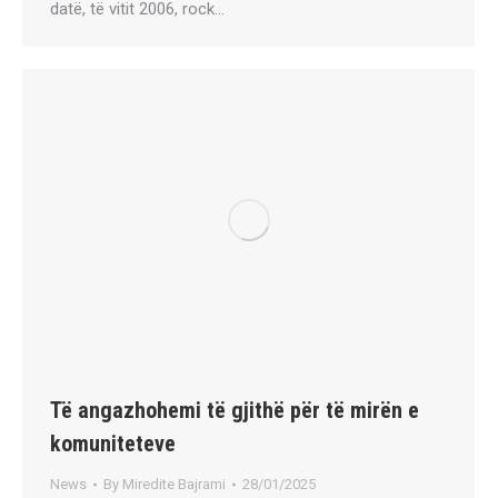
datë, të vitit 2006, rock…
Të angazhohemi të gjithë për të mirën e
komuniteteve
News
By
Miredite Bajrami
28/01/2025