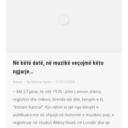
Në këtë datë, në muzikë veçojmë këto
ngjarje…
News
By
Merita Gjoni
27/01/2025
– Më 27 janar, të vitit 1970, John Lennon shkroi,
regjistroi dhe miksoi, brenda një dite, këngën e tij
“Instant Karma!”. Kjo njihet si një nga këngët e
publikuara më së shpejti në historinë e muzikës pop, e
regjistruar në studiot Abbey Road, në Londër dhe që