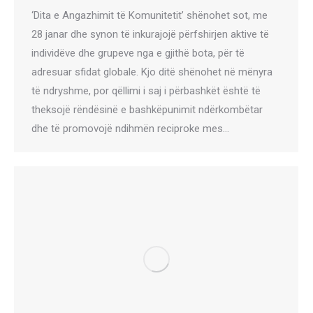
‘Dita e Angazhimit të Komunitetit’ shënohet sot, me
28 janar dhe synon të inkurajojë përfshirjen aktive të
individëve dhe grupeve nga e gjithë bota, për të
adresuar sfidat globale. Kjo ditë shënohet në mënyra
të ndryshme, por qëllimi i saj i përbashkët është të
theksojë rëndësinë e bashkëpunimit ndërkombëtar
dhe të promovojë ndihmën reciproke mes…