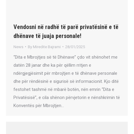
Vendosni në radhë të parë privatësinë e të
dhënave të juaja personale!
News
By
Miredite Bajrami
28/01/2025
“Dita e Mbrojtjes së të Dhënave” çdo vit shënohet me
datën 28 janar dhe ka për qëllim rritjen e
ndërgjegjësimit për mbrojtjen e të dhënave personale
dhe për rëndësinë e sigurisë së informacionit. Kjo ditë
festohet tashmë në mbarë botën, nën emrin “Dita e
Privatësisë”, e cila shënon përvjetorin e nënshkrimin të
Konventës për Mbrojtjen…