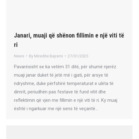
Janari, muaji që shënon fillimin e një viti të
ri
News
By
Miredite Bajrami
27/01/2025
Pavarësisht se ka vetëm 31 ditë, për shumë njerëz
muaji janar duket të jetë më i gjati, për arsye të
ndryshme, duke përfshirë temperaturat e ulëta të
dimrit, periudhën pas festave të fund vitit dhe
reflektimin që vjen me fillimin e një viti të ri. Ky muaj
është i ngarkuar me një sens të veçantë…