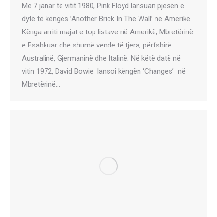
Me 7 janar të vitit 1980, Pink Floyd lansuan pjesën e
dytë të këngës ​​’Another Brick In The Wall’ në Amerikë.
Kënga arriti majat e top listave në Amerikë, Mbretërinë
e Bsahkuar dhe shumë vende të tjera, përfshirë
Australinë, Gjermaninë dhe Italinë. Në këtë datë në
vitin 1972, David Bowie lansoi këngën ‘Changes’ në
Mbretërinë…