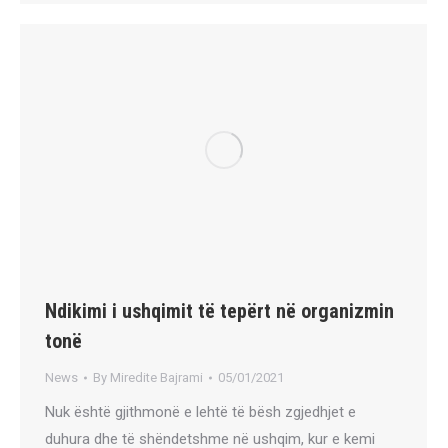
Ndikimi i ushqimit të tepërt në organizmin
tonë
News
By
Miredite Bajrami
05/01/2021
Nuk është gjithmonë e lehtë të bësh zgjedhjet e
duhura dhe të shëndetshme në ushqim, kur e kemi