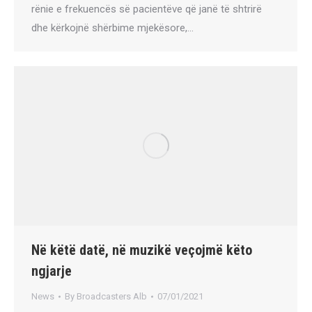
rënie e frekuencës së pacientëve që janë të shtrirë
dhe kërkojnë shërbime mjekësore,…
Në këtë datë, në muzikë veçojmë këto
ngjarje
News
By
Broadcasters Alb
07/01/2021