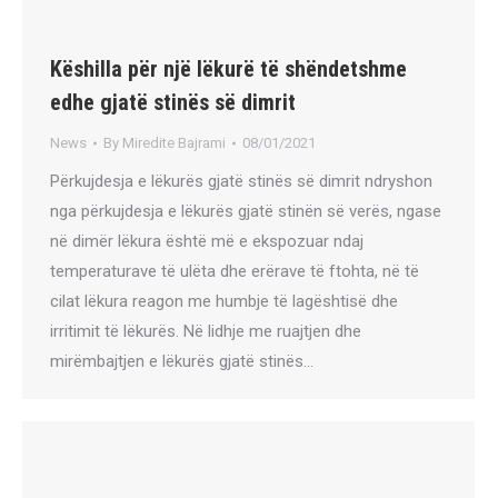
Këshilla për një lëkurë të shëndetshme
edhe gjatë stinës së dimrit
News
By
Miredite Bajrami
08/01/2021
Përkujdesja e lëkurës gjatë stinës së dimrit ndryshon
nga përkujdesja e lëkurës gjatë stinën së verës, ngase
në dimër lëkura është më e ekspozuar ndaj
temperaturave të ulëta dhe erërave të ftohta, në të
cilat lëkura reagon me humbje të lagështisë dhe
irritimit të lëkurës. Në lidhje me ruajtjen dhe
mirëmbajtjen e lëkurës gjatë stinës…