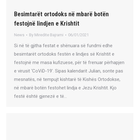
Besimtarët ortodoks në mbarë botën
festojnë lindjen e Krishtit
News
By
Miredite Bajrami
06/01/2021
Si në të gjitha festat e shënuara së fundmi edhe
besimtarët ortodoks festën e lindjes së Krishtit e
festojnë me masa kufizuese, për të frenuar përhapjen
e virusit ‘CoViD-19’. Sipas kalendarit Julian, sonte pas
mesnatës, në tempujt kishtarë të Kishës Ortodokse,
në mbarë botën festohet lindja e Jezu Krishtit. Kjo
festë është gjenezë e të…