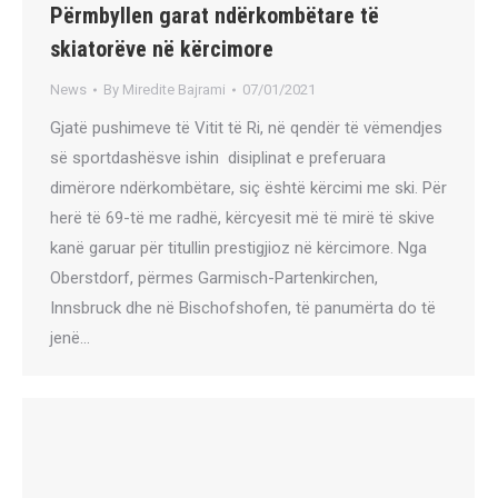
Përmbyllen garat ndërkombëtare të
skiatorëve në kërcimore
News
By
Miredite Bajrami
07/01/2021
Gjatë pushimeve të Vitit të Ri, në qendër të vëmendjes
së sportdashësve ishin disiplinat e preferuara
dimërore ndërkombëtare, siç është kërcimi me ski. Për
herë të 69-të me radhë, kërcyesit më të mirë të skive
kanë garuar për titullin prestigjioz në kërcimore. Nga
Oberstdorf, përmes Garmisch-Partenkirchen,
Innsbruck dhe në Bischofshofen, të panumërta do të
jenë…