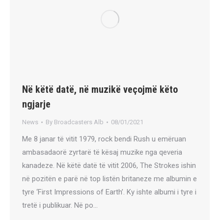
Në këtë datë, në muzikë veçojmë këto
ngjarje
News
By
Broadcasters Alb
08/01/2021
Me 8 janar të vitit 1979, rock bendi Rush u emëruan
ambasadaorë zyrtarë të kësaj muzike nga qeveria
kanadeze. Në këtë datë të vitit 2006, The Strokes ishin
në pozitën e parë në top listën britaneze me albumin e
tyre ‘First Impressions of Earth’. Ky ishte albumi i tyre i
tretë i publikuar. Në po…