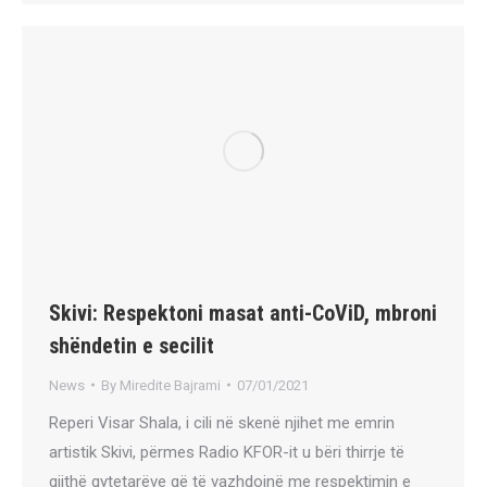
Skivi: Respektoni masat anti-CoViD, mbroni
shëndetin e secilit
News
By
Miredite Bajrami
07/01/2021
Reperi Visar Shala, i cili në skenë njihet me emrin
artistik Skivi, përmes Radio KFOR-it u bëri thirrje të
gjithë qytetarëve që të vazhdojnë me respektimin e