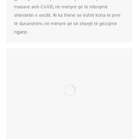
masave anti-CoViD, në mënyrë që të mbrojmë
shëndetin e secilit. Ai ka thënë se është koha të jemi
të durueshëm, në mënyrë që së shpejti të gëzojmë
ngjarje…