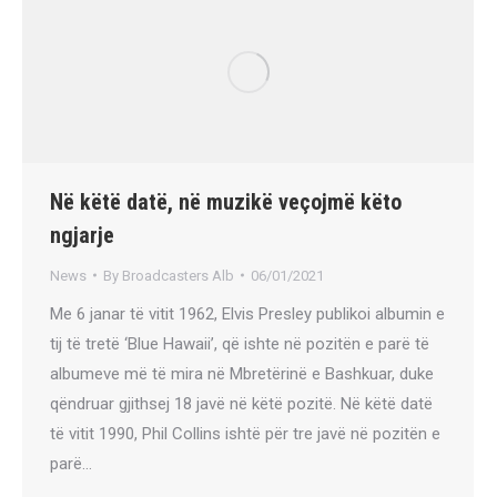
Në këtë datë, në muzikë veçojmë këto
ngjarje
News
By
Broadcasters Alb
06/01/2021
Me 6 janar të vitit 1962, Elvis Presley publikoi albumin e
tij të tretë ‘Blue Hawaii’, që ishte në pozitën e parë të
albumeve më të mira në Mbretërinë e Bashkuar, duke
qëndruar gjithsej 18 javë në këtë pozitë. Në këtë datë
të vitit 1990, Phil Collins ishtë për tre javë në pozitën e
parë…