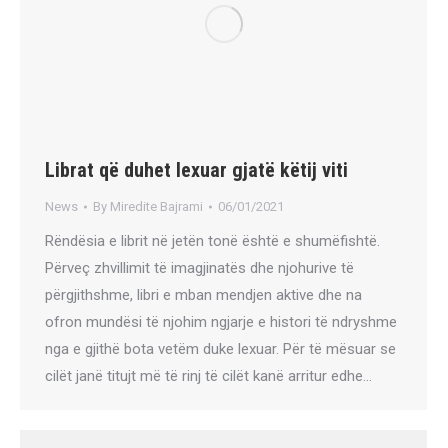
Librat që duhet lexuar gjatë këtij viti
News
By
Miredite Bajrami
06/01/2021
Rëndësia e librit në jetën tonë është e shumëfishtë.
Përveç zhvillimit të imagjinatës dhe njohurive të
përgjithshme, libri e mban mendjen aktive dhe na
ofron mundësi të njohim ngjarje e histori të ndryshme
nga e gjithë bota vetëm duke lexuar. Për të mësuar se
cilët janë titujt më të rinj të cilët kanë arritur edhe…