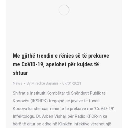
Me gjithë trendin e rënies së të prekurve
me CoViD-19, apelohet për kujdes të
shtuar
News
By
Miredite Bajrami
07/01/2021
Shifrat e Institutit Kombëtar të Shëndetit Publik të
Kosovës (IKSHPK) tregojnë se javëve të fundit,
Kosova ka shënuar rënie të të prekurve me ‘CoViD-19’.
Infektologu, Dr. Arben Vishaj, për Radio KFOR-in ka
bërë të ditur se edhe në Klinikën Infektive vërehet një