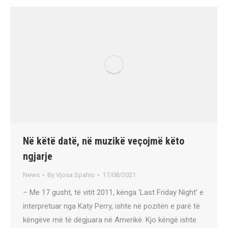
Në këtë datë, në muzikë veçojmë këto
ngjarje
News
By
Vjosa Spahiu
17/08/2021
– Me 17 gusht, të vitit 2011, kënga ‘Last Friday Night’ e
interpretuar nga Katy Perry, ishte në pozitën e parë të
këngëve më të dëgjuara në Amerikë. Kjo këngë ishte