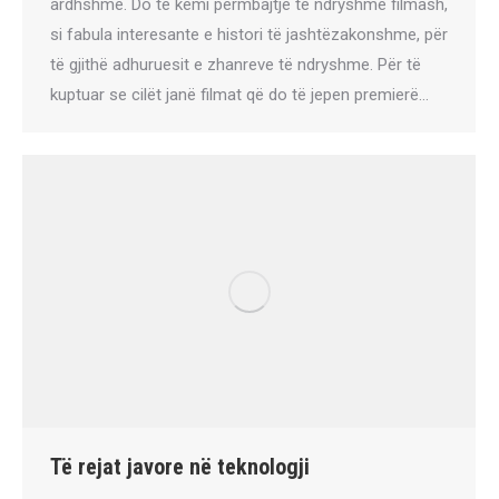
ardhshme. Do të kemi përmbajtje të ndryshme filmash,
si fabula interesante e histori të jashtëzakonshme, për
të gjithë adhuruesit e zhanreve të ndryshme. Për të
kuptuar se cilët janë filmat që do të jepen premierë…
Të rejat javore në teknologji