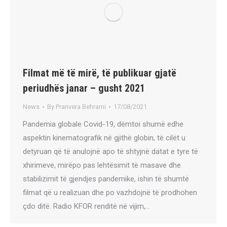
Filmat më të mirë, të publikuar gjatë
periudhës janar – gusht 2021
News
By
Pranvera Behrami
17/08/2021
Pandemia globale Covid-19, dëmtoi shumë edhe
aspektin kinematografik në gjithë globin, të cilët u
detyruan që të anulojnë apo të shtyjnë datat e tyre të
xhirimeve, mirëpo pas lehtësimit të masave dhe
stabilizimit të gjendjes pandemike, ishin të shumtë
filmat që u realizuan dhe po vazhdojnë të prodhohen
çdo ditë. Radio KFOR renditë në vijim,…