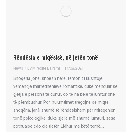
Rëndësia e miqësisë, në jetën tonë
News
By
Miredite Bajrami
14/08/2021
Shoqëria jonë, shpesh herë, tenton t’i kushtojë
vëmendje marrëdhënieve romantike, duke menduar se
gjetja e personit të duhur, do të na bëjë të lumtur dhe
të përmbushur. Por, hulumtimet tregojnë se miqtë,
shoqëria, janë shumë të rëndësishëm për mirëqenien
tonë psikologjike, duke sjellë më shumë lumturi, sesa
pothuajse çdo gjë tjetër. Lidhur me këtë temë,…