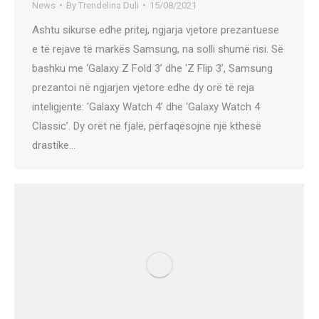
News
By
Trendelina Duli
15/08/2021
Ashtu sikurse edhe pritej, ngjarja vjetore prezantuese
e të rejave të markës Samsung, na solli shumë risi. Së
bashku me ‘Galaxy Z Fold 3’ dhe ‘Z Flip 3’, Samsung
prezantoi në ngjarjen vjetore edhe dy orë të reja
inteligjente: ‘Galaxy Watch 4’ dhe ‘Galaxy Watch 4
Classic’. Dy orët në fjalë, përfaqësojnë një kthesë
drastike…