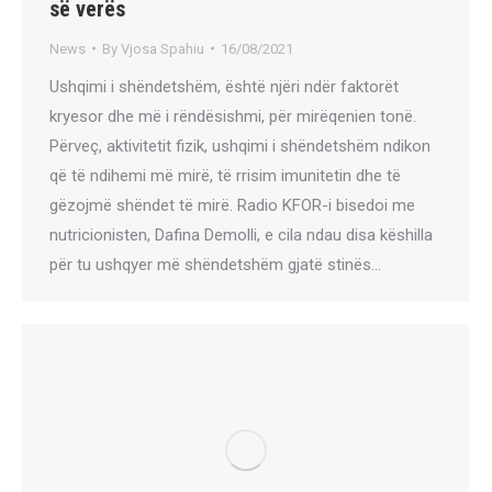
së verës
News
By
Vjosa Spahiu
16/08/2021
Ushqimi i shëndetshëm, është njëri ndër faktorët
kryesor dhe më i rëndësishmi, për mirëqenien tonë.
Përveç, aktivitetit fizik, ushqimi i shëndetshëm ndikon
që të ndihemi më mirë, të rrisim imunitetin dhe të
gëzojmë shëndet të mirë. Radio KFOR-i bisedoi me
nutricionisten, Dafina Demolli, e cila ndau disa këshilla
për tu ushqyer më shëndetshëm gjatë stinës…