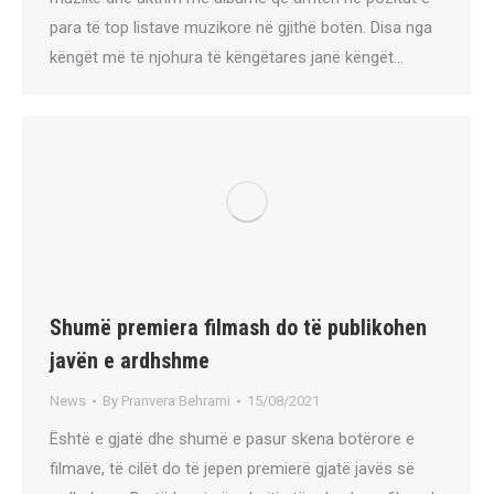
para të top listave muzikore në gjithë botën. Disa nga
këngët më të njohura të këngëtares janë këngët…
Shumë premiera filmash do të publikohen
javën e ardhshme
News
By
Pranvera Behrami
15/08/2021
Është e gjatë dhe shumë e pasur skena botërore e
filmave, të cilët do të jepen premierë gjatë javës së