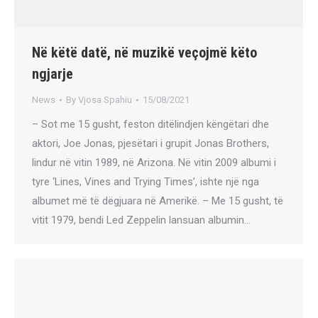
Në këtë datë, në muzikë veçojmë këto
ngjarje
News
By
Vjosa Spahiu
15/08/2021
– Sot me 15 gusht, feston ditëlindjen këngëtari dhe
aktori, Joe Jonas, pjesëtari i grupit Jonas Brothers,
lindur në vitin 1989, në Arizona. Në vitin 2009 albumi i
tyre ‘Lines, Vines and Trying Times’, ishte një nga
albumet më të dëgjuara në Amerikë. – Me 15 gusht, të
vitit 1979, bendi Led Zeppelin lansuan albumin…