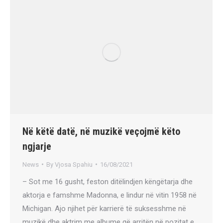
Në këtë datë, në muzikë veçojmë këto
ngjarje
News
By
Vjosa Spahiu
16/08/2021
– Sot me 16 gusht, feston ditëlindjen këngëtarja dhe
aktorja e famshme Madonna, e lindur në vitin 1958 në
Michigan. Ajo njihet për karrierë të suksesshme në
muzikë dhe aktrim me albume që arritën në pozitat e