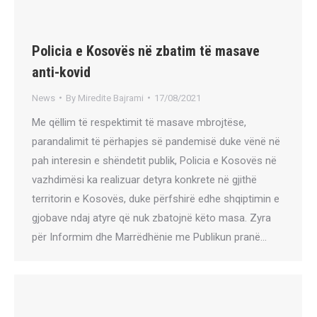
Policia e Kosovës në zbatim të masave
anti-kovid
News
By
Miredite Bajrami
17/08/2021
Me qëllim të respektimit të masave mbrojtëse,
parandalimit të përhapjes së pandemisë duke vënë në
pah interesin e shëndetit publik, Policia e Kosovës në
vazhdimësi ka realizuar detyra konkrete në gjithë
territorin e Kosovës, duke përfshirë edhe shqiptimin e
gjobave ndaj atyre që nuk zbatojnë këto masa. Zyra
për Informim dhe Marrëdhënie me Publikun pranë…