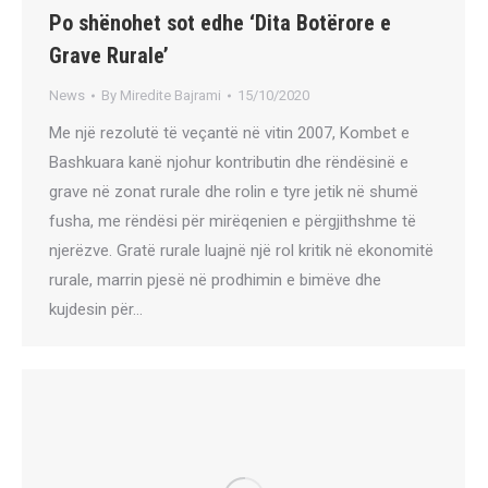
Po shënohet sot edhe ‘Dita Botërore e
Grave Rurale’
News
By
Miredite Bajrami
15/10/2020
Me një rezolutë të veçantë në vitin 2007, Kombet e
Bashkuara kanë njohur kontributin dhe rëndësinë e
grave në zonat rurale dhe rolin e tyre jetik në shumë
fusha, me rëndësi për mirëqenien e përgjithshme të
njerëzve. Gratë rurale luajnë një rol kritik në ekonomitë
rurale, marrin pjesë në prodhimin e bimëve dhe
kujdesin për…