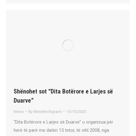
Shënohet sot “Dita Botërore e Larjes së
Duarve”
News
By
Miredite Bajrami
15/10/2020
“Dita Botërore e Larjes së Duarve” u organizua për
herë të parë me datën 15 tetor, të vitit 2008, nga