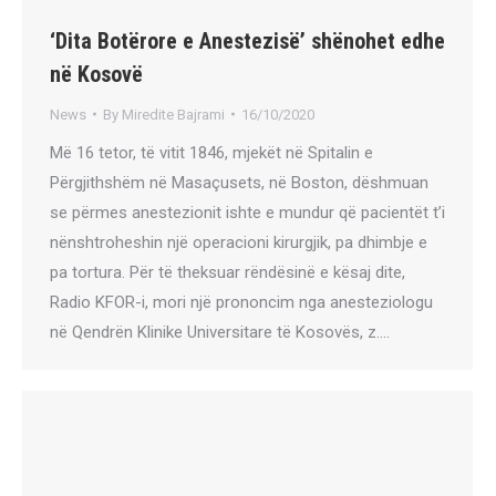
‘Dita Botërore e Anestezisëʼ shënohet edhe
në Kosovë
News
By
Miredite Bajrami
16/10/2020
Më 16 tetor, të vitit 1846, mjekët në Spitalin e
Përgjithshëm në Masaçusets, në Boston, dëshmuan
se përmes anestezionit ishte e mundur që pacientët t’i
nënshtroheshin një operacioni kirurgjik, pa dhimbje e
pa tortura. Për të theksuar rëndësinë e kësaj dite,
Radio KFOR-i, mori një prononcim nga anesteziologu
në Qendrën Klinike Universitare të Kosovës, z.…