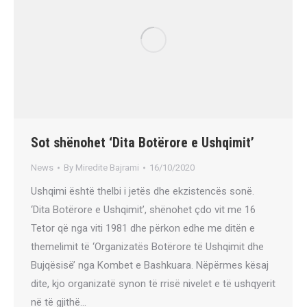
Sot shënohet ‘Dita Botërore e Ushqimit’
News
By
Miredite Bajrami
16/10/2020
Ushqimi është thelbi i jetës dhe ekzistencës sonë.
‘Dita Botërore e Ushqimit’, shënohet çdo vit me 16
Tetor që nga viti 1981 dhe përkon edhe me ditën e
themelimit të ‘Organizatës Botërore të Ushqimit dhe
Bujqësisë’ nga Kombet e Bashkuara. Nëpërmes kësaj
dite, kjo organizatë synon të rrisë nivelet e të ushqyerit
në të gjithë…