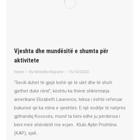
Vjeshta dhe mundësitë e shumta për
aktivitete
News
By
Miredite Bajrami
15/10/2020
“Secili duhet të gjejë kohë që të ulet dhe të shoh
gjethet duke rënë’’, kështu ka thënë shkrimtarja
amerikane Elizabeth Lawrence, teksa i është referuar
bukurisë që ka stina e vjeshtës. E një soditje të natyrës
gjithandej Kosovës, mund ta bëni edhe ju përderisa i
bëni mirë shëndetit me ecjen. Klubi Aplin Prishtina
(KAP), sjell…