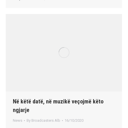
Në këtë datë, në muzikë veçojmë këto
ngjarje
News
By
Broadcasters Alb
16/10/2020