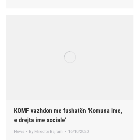
KOMF vazhdon me fushatën ‘Komuna ime,
e drejta ime sociale’
News
By
Miredite Bajrami
16/10/2020