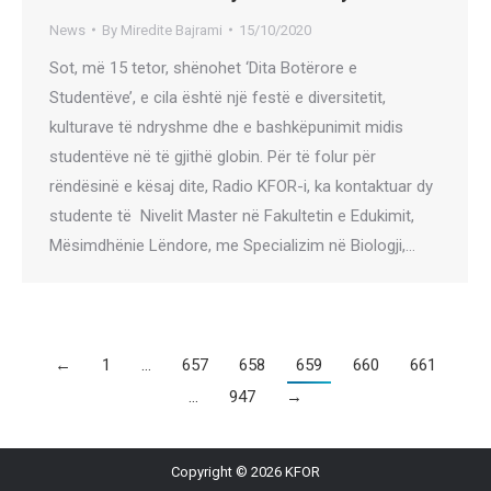
News
By
Miredite Bajrami
15/10/2020
Sot, më 15 tetor, shënohet ‘Dita Botërore e
Studentëve’, e cila është një festë e diversitetit,
kulturave të ndryshme dhe e bashkëpunimit midis
studentëve në të gjithë globin. Për të folur për
rëndësinë e kësaj dite, Radio KFOR-i, ka kontaktuar dy
studente të Nivelit Master në Fakultetin e Edukimit,
Mësimdhënie Lëndore, me Specializim në Biologji,…
←
1
…
657
658
659
660
661
…
947
→
Copyright © 2026 KFOR