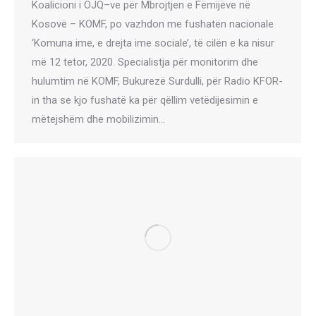
Koalicioni i OJQ–ve për Mbrojtjen e Fëmijëve në
Kosovë – KOMF, po vazhdon me fushatën nacionale
‘Komuna ime, e drejta ime sociale’, të cilën e ka nisur
më 12 tetor, 2020. Specialistja për monitorim dhe
hulumtim në KOMF, Bukurezë Surdulli, për Radio KFOR-
in tha se kjo fushatë ka për qëllim vetëdijesimin e
mëtejshëm dhe mobilizimin…