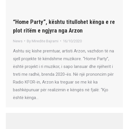
“Home Party”, kështu titullohet kënga e re
plot ritëm e ngjyra nga Arzon
News
By
Miredite Bajrami
16/10/2020
Ashtu siç kishe premtuar, artisti Arzon, vazhdon të na
sjell projekte të këndshme muzikore. “Home Party”,
është projekt i ri muzikor, i sapo lansuar dhe njëherit i
treti me radhë, brenda 2020-ës. Në një prononcim për
Radio KFOR-in, Arzon ka treguar se me kë ka
bashkëpunuar për realizimin e këngës në fjalë: “Kjo
është kënga…