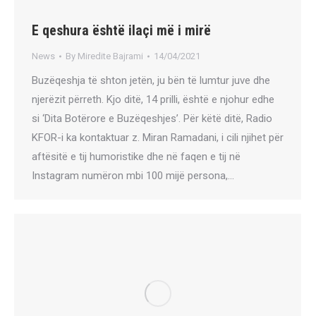
E qeshura është ilaçi më i mirë
News
By
Miredite Bajrami
14/04/2021
Buzëqeshja të shton jetën, ju bën të lumtur juve dhe
njerëzit përreth. Kjo ditë, 14 prilli, është e njohur edhe
si ‘Dita Botërore e Buzëqeshjes’. Për këtë ditë, Radio
KFOR-i ka kontaktuar z. Miran Ramadani, i cili njihet për
aftësitë e tij humoristike dhe në faqen e tij në
Instagram numëron mbi 100 mijë persona,…