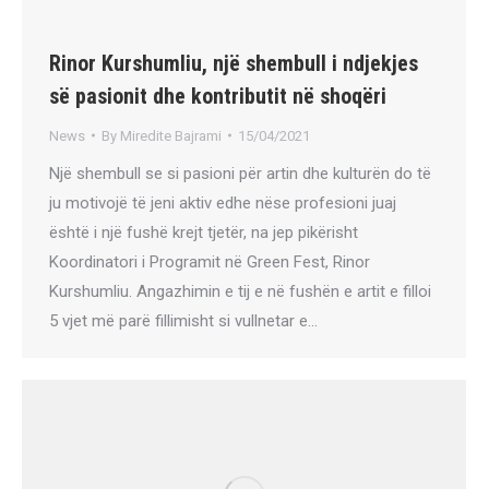
Rinor Kurshumliu, një shembull i ndjekjes
së pasionit dhe kontributit në shoqëri
News
By
Miredite Bajrami
15/04/2021
Një shembull se si pasioni për artin dhe kulturën do të
ju motivojë të jeni aktiv edhe nëse profesioni juaj
është i një fushë krejt tjetër, na jep pikërisht
Koordinatori i Programit në Green Fest, Rinor
Kurshumliu. Angazhimin e tij e në fushën e artit e filloi
5 vjet më parë fillimisht si vullnetar e…