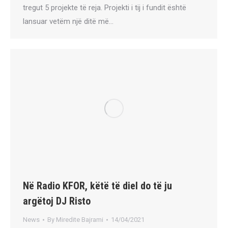
tregut 5 projekte të reja. Projekti i tij i fundit është
lansuar vetëm një ditë më…
Në Radio KFOR, këtë të diel do të ju
argëtoj DJ Risto
News
By
Miredite Bajrami
14/04/2021