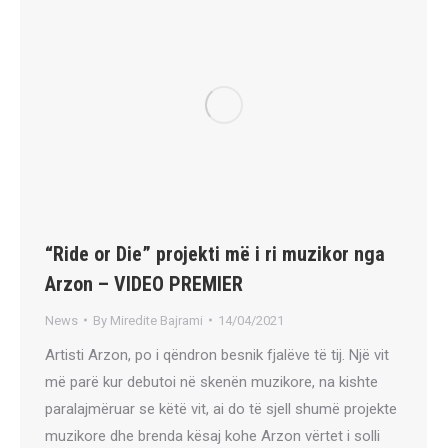
“Ride or Die” projekti më i ri muzikor nga
Arzon – VIDEO PREMIER
News
By
Miredite Bajrami
14/04/2021
Artisti Arzon, po i qëndron besnik fjalëve të tij. Një vit
më parë kur debutoi në skenën muzikore, na kishte
paralajmëruar se këtë vit, ai do të sjell shumë projekte
muzikore dhe brenda kësaj kohe Arzon vërtet i solli