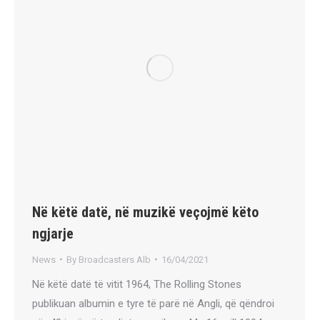
Në këtë datë, në muzikë veçojmë këto
ngjarje
News
By
Broadcasters Alb
16/04/2021
Në këtë datë të vitit 1964, The Rolling Stones
publikuan albumin e tyre të parë në Angli, që qëndroi