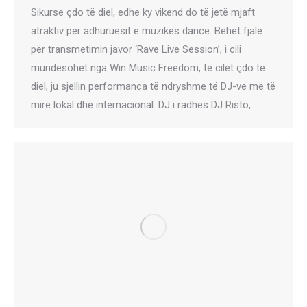
Sikurse çdo të diel, edhe ky vikend do të jetë mjaft
atraktiv për adhuruesit e muzikës dance. Bëhet fjalë
për transmetimin javor ‘Rave Live Session’, i cili
mundësohet nga Win Music Freedom, të cilët çdo të
diel, ju sjellin performanca të ndryshme të DJ-ve më të
mirë lokal dhe internacional. DJ i radhës DJ Risto,…