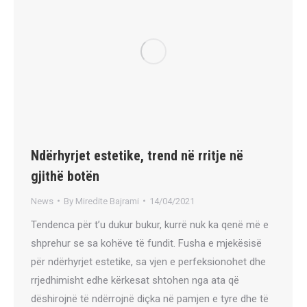
Ndërhyrjet estetike, trend në rritje në
gjithë botën
News
By
Miredite Bajrami
14/04/2021
Tendenca për t’u dukur bukur, kurrë nuk ka qenë më e
shprehur se sa kohëve të fundit. Fusha e mjekësisë
për ndërhyrjet estetike, sa vjen e perfeksionohet dhe
rrjedhimisht edhe kërkesat shtohen nga ata që
dëshirojnë të ndërrojnë diçka në pamjen e tyre dhe të