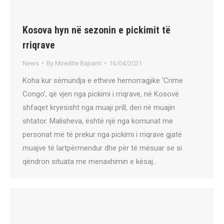
Kosova hyn në sezonin e pickimit të
rriqrave
News
By
Miredite Bajrami
16/04/2021
Koha kur sëmundja e etheve hemorragjike ‘Crime
Congo’, që vjen nga pickimi i rriqrave, në Kosovë
shfaqet kryesisht nga muaji prill, deri në muajin
shtator. Malisheva, është një nga komunat me
personat më të prekur nga pickimi i rriqrave gjatë
muajve të lartpërmendur dhe për të mësuar se si
qëndron situata me menaxhimin e kësaj…