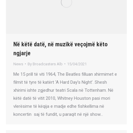
Në këtë datë, në muzikë veçojmë këto
ngjarje
News
By
Broadcasters Alb
15/04/2021
Me 15 prill të viti 1964, The Beatles filluan xhirmimet e
filmit të tyre të katërt ‘A Hard Day’s Night’. Shesh
xhirimi ishte zgjedhur teatri Scala në Tottenham. Në
këtë datë të vitit 2010, Whitney Houston pasi mori
vlerësime të këqija e madje edhe fishkellima në
koncertin saj të fundit, u paraqit në një show…