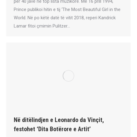
për 40 javë në top lista muzikore. Me 16 prill 1994,
Prince publikoi hitin e tij ‘The Most Beautiful Girl in the
World. Në po këtë datë të vitit 2018, reperi Kandrick
Lamar fitoi çmimin Pulitzer…
Në ditëlindjen e Leonardo da Vinçit,
festohet ‘Dita Botërore e Artit’