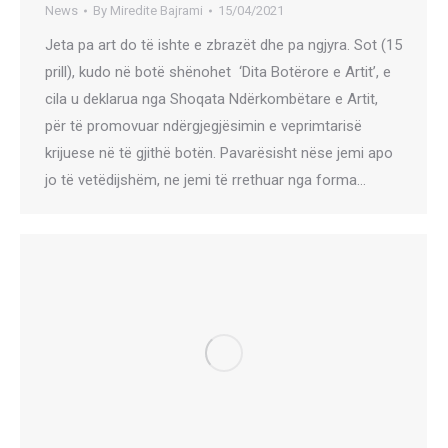
News
By
Miredite Bajrami
15/04/2021
Jeta pa art do të ishte e zbrazët dhe pa ngjyra. Sot (15
prill), kudo në botë shënohet ‘Dita Botërore e Artit’, e
cila u deklarua nga Shoqata Ndërkombëtare e Artit,
për të promovuar ndërgjegjësimin e veprimtarisë
krijuese në të gjithë botën. Pavarësisht nëse jemi apo
jo të vetëdijshëm, ne jemi të rrethuar nga forma…