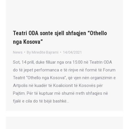
Teatri ODA sonte sjell shfaqjen “Othello
nga Kosova”
News
By
Miredite Bajrami
14/04/2021
Sot, 14 prill, duke filluar nga ora 15:00 në Teatrin ODA
do të jepet performanca e të rinjve në formë të Forum
Teatrit “Othello nga Kosova”, që vjen nën organizimin e
Artpolis në kuadër të Koalicionit të Kosovës për
Pajtim. Për të kuptuar më shumë rreth shfaqjes në
fjalë e cila do të bëjë bashkë…