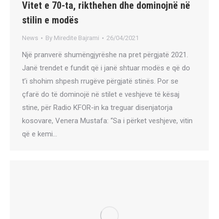
Vitet e 70-ta, rikthehen dhe dominojnë në
stilin e modës
News
By
Miredite Bajrami
26/04/2021
Një pranverë shumëngjyrëshe na pret përgjatë 2021.
Janë trendet e fundit që i janë shtuar modës e që do
t’i shohim shpesh rrugëve përgjatë stinës. Por se
çfarë do të dominojë në stilet e veshjeve të kësaj
stine, për Radio KFOR-in ka treguar disenjatorja
kosovare, Venera Mustafa: “Sa i përket veshjeve, vitin
që e kemi…