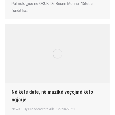
Pulmologjisë në QKUK, Dr. Besim Morina: “Ditët e
fundit ka…
Në këtë datë, në muzikë veçojmë këto
ngjarje
News
By
Broadcasters Alb
27/04/2021