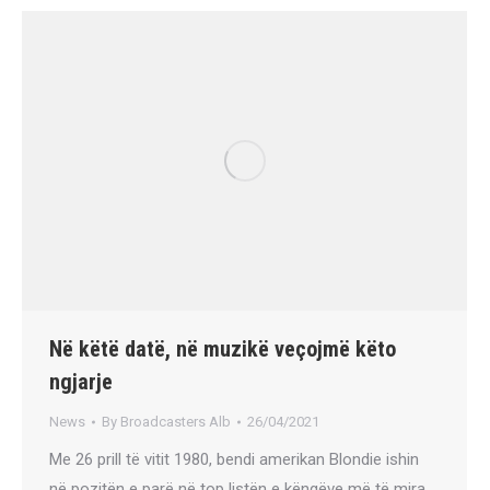
Në këtë datë, në muzikë veçojmë këto
ngjarje
News
By
Broadcasters Alb
26/04/2021
Me 26 prill të vitit 1980, bendi amerikan Blondie ishin
në pozitën e parë në top listën e këngëve më të mira