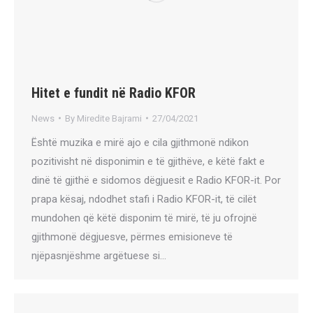
Hitet e fundit në Radio KFOR
News
By
Miredite Bajrami
27/04/2021
Është muzika e mirë ajo e cila gjithmonë ndikon
pozitivisht në disponimin e të gjithëve, e këtë fakt e
dinë të gjithë e sidomos dëgjuesit e Radio KFOR-it. Por
prapa kësaj, ndodhet stafi i Radio KFOR-it, të cilët
mundohen që këtë disponim të mirë, të ju ofrojnë
gjithmonë dëgjuesve, përmes emisioneve të
njëpasnjëshme argëtuese si…