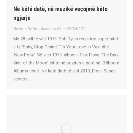
Në këtë datë, në muzikë veçojmë këto
ngjarje
News
By
Broadcasters Alb
28/04/2021
Me 28 prill të vitit 1978, Bob Dylan regjistroi super hitet
e tij “Baby, Stop Crying,” “Is Your Love In Vain dhe
‘New Pony’. Në vitin 1973, albumi i Pink Floyd ‘The Dark
Side of the Moon’, ishte në pozitën e parë në Billboard
Albums chart. Në këtë datë të vitit 2013, Emeli Sande
vendosi…