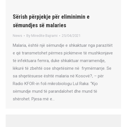
Sërish përpjekje për eliminimin e
sëmundjes së malaries
News
By
Miredite Bajrami
25/04/2021
Malaria, është një sëmundje e shkaktuar nga parazitët
e që transmetohet përmes pickimeve të mushkonjave
të infektuara femra, duke shkaktuar marramendje,
lëkurë të zbehtë ose shqetësime në frymëmarrje. Se
sa shqetësuese është malaria në Kosovë?, – për
Radio KFOR-in foli mikrobiologu Lul Raka: “Kjo
sëmundje mund të parandalohet dhe mund të
shërohet. Pjesa më e…