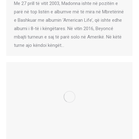
Me 27 prill të vitit 2003, Madonna ishte në pozitën e
parë në top listën e albumve më të mira në Mbretërinë
e Bashkuar me albumin ‘American Life’, që ishte edhe
albumi i 8-të i këngëtares. Në vitin 2016, Beyoncé
mbajti turneun e saj të parë solo në Amerikë. Në këtë
turne ajo këndoi këngët…