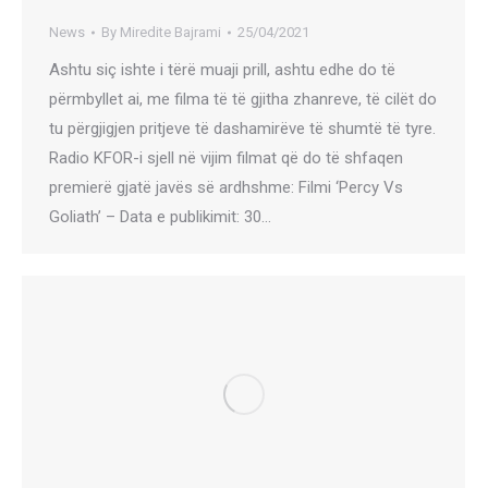
News
By
Miredite Bajrami
25/04/2021
Ashtu siç ishte i tërë muaji prill, ashtu edhe do të
përmbyllet ai, me filma të të gjitha zhanreve, të cilët do
tu përgjigjen pritjeve të dashamirëve të shumtë të tyre.
Radio KFOR-i sjell në vijim filmat që do të shfaqen
premierë gjatë javës së ardhshme: Filmi ‘Percy Vs
Goliath’ – Data e publikimit: 30…