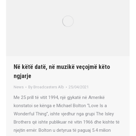
Në këtë datë, në muzikë veçojmë këto
ngjarje
News
By
Broadcasters Alb
25/04/2021
Me 25 prill të vitit 1994, një gjykatë në Amerikë
konstatoi se kënga e Michael Bolton “Love Is a
Wonderful Thing”, ishte vjedhur nga grupi The Isley
Brothers që ishte publikuar në vitin 1966 dhe kishte të
njejtin emër. Bolton u detyrua të paguaj 5.4 milion