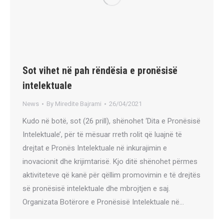
Sot vihet në pah rëndësia e pronësisë
intelektuale
News
By
Miredite Bajrami
26/04/2021
Kudo në botë, sot (26 prill), shënohet ‘Dita e Pronësisë
Intelektuale’, për të mësuar rreth rolit që luajnë të
drejtat e Pronës Intelektuale në inkurajimin e
inovacionit dhe krijimtarisë. Kjo ditë shënohet përmes
aktiviteteve që kanë për qëllim promovimin e të drejtës
së pronësisë intelektuale dhe mbrojtjen e saj.
Organizata Botërore e Pronësisë Intelektuale në…