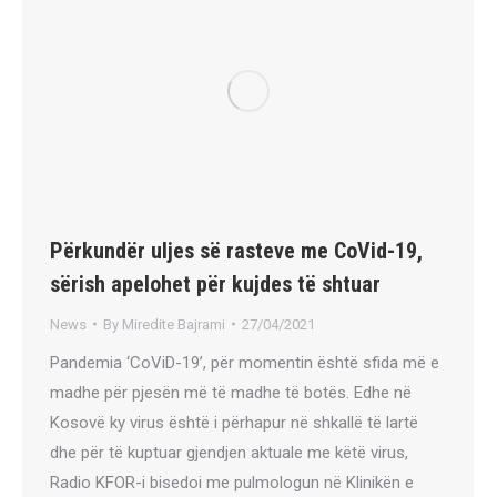
Përkundër uljes së rasteve me CoVid-19,
sërish apelohet për kujdes të shtuar
News
By
Miredite Bajrami
27/04/2021
Pandemia ‘CoViD-19’, për momentin është sfida më e
madhe për pjesën më të madhe të botës. Edhe në
Kosovë ky virus është i përhapur në shkallë të lartë
dhe për të kuptuar gjendjen aktuale me këtë virus,
Radio KFOR-i bisedoi me pulmologun në Klinikën e