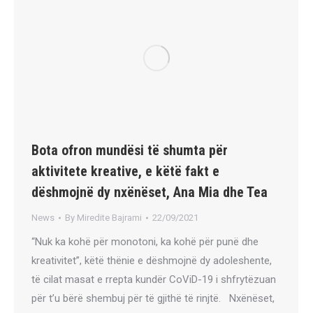
Bota ofron mundësi të shumta për
aktivitete kreative, e këtë fakt e
dëshmojnë dy nxënëset, Ana Mia dhe Tea
News
By
Miredite Bajrami
22/09/2021
“Nuk ka kohë për monotoni, ka kohë për punë dhe
kreativitet”, këtë thënie e dëshmojnë dy adoleshente,
të cilat masat e rrepta kundër CoViD-19 i shfrytëzuan
për t’u bërë shembuj për të gjithë të rinjtë. Nxënëset,