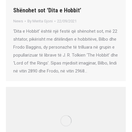
Shënohet sot ‘Dita e Hobbit’
News
By
Merita Gjoni
22/09/2021
‘Dita e Hobbit’ është një festë që shënohet sot, më 22
shtator, pikërisht me ditëlindjen e hobbitëve, Bilbo dhe
Frodo Baggins, dy personazhe të trilluara në grupin e
popullarizuar të librave të J. R. Tolkien ‘The Hobbit’ dhe
‘Lord of the Rings’. Sipas mjedisit imagjinar, Bilbo, lindi
në vitin 2890 dhe Frodo, në vitin 2968…