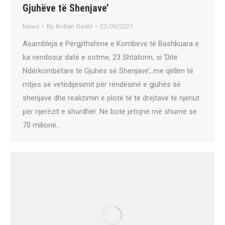
Gjuhëve të Shenjave’
News
By
Ardian Gashi
23/09/2021
Asambleja e Përgjithshme e Kombeve të Bashkuara e
ka vendosur datë e sotme, 23 Shtatorin, si ‘Ditë
Ndërkombëtare të Gjuhës së Shenjave’, me qëllim të
rritjes së vetëdijesimit për rëndësinë e gjuhës së
shenjave dhe realizimin e plotë të të drejtave të njeriut
për njerëzit e shurdhër. Në botë jetojnë më shumë se
70 milionë…