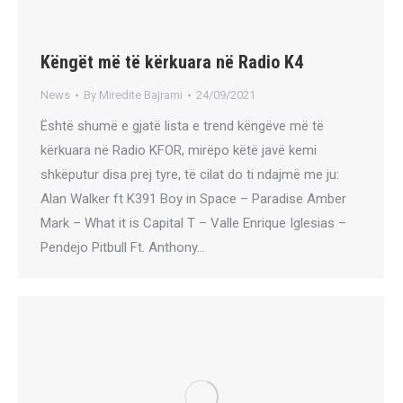
Këngët më të kërkuara në Radio K4
News
By
Miredite Bajrami
24/09/2021
Është shumë e gjatë lista e trend këngëve më të
kërkuara në Radio KFOR, mirëpo këtë javë kemi
shkëputur disa prej tyre, të cilat do ti ndajmë me ju:
Alan Walker ft K391 Boy in Space – Paradise Amber
Mark – What it is Capital T – Valle Enrique Iglesias –
Pendejo Pitbull Ft. Anthony…