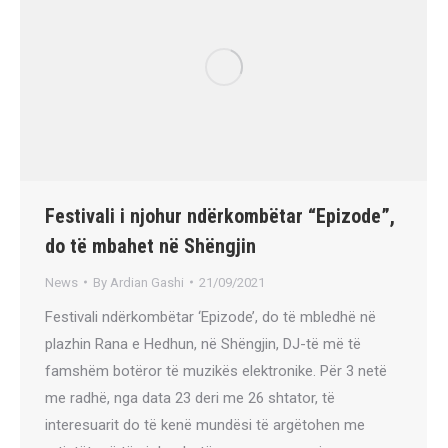
Festivali i njohur ndërkombëtar “Epizode”,
do të mbahet në Shëngjin
News
By
Ardian Gashi
21/09/2021
Festivali ndërkombëtar ‘Epizode’, do të mbledhë në
plazhin Rana e Hedhun, në Shëngjin, DJ-të më të
famshëm botëror të muzikës elektronike. Për 3 netë
me radhë, nga data 23 deri me 26 shtator, të
interesuarit do të kenë mundësi të argëtohen me