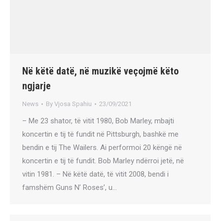
Në këtë datë, në muzikë veçojmë këto
ngjarje
News
By
Vjosa Spahiu
23/09/2021
– Me 23 shator, të vitit 1980, Bob Marley, mbajti
koncertin e tij të fundit në Pittsburgh, bashkë me
bendin e tij The Wailers. Ai performoi 20 këngë në
koncertin e tij të fundit. Bob Marley ndërroi jetë, në
vitin 1981. – Në këtë datë, të vitit 2008, bendi i
famshëm Guns N’ Roses’, u…