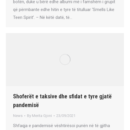
botën, duke u bërë edhe albumi më i famshëm i grupit
që përmbante edhe hitin e tyre të titulluar ‘Smells Like
Teen Spirit’. – Në këtë datë, të…
Shoferët e taksive dhe sfidat e tyre gjatë
pandemisë
News
By
Merita Gjoni
23/09/2021
Shfaqja e pandemisë vështirësoi punën në të gjitha