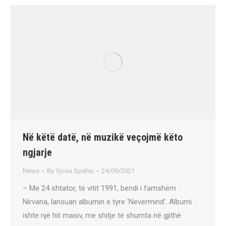
Në këtë datë, në muzikë veçojmë këto
ngjarje
News
By
Vjosa Spahiu
24/09/2021
– Me 24 shtator, të vitit 1991, bendi i famshëm
Nirvana, lansuan albumin e tyre ‘Nevermind’. Albumi
ishte një hit masiv, me shitje të shumta në gjithë