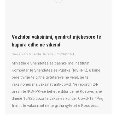
Vazhdon vaksinimi, qendrat mjekësore të
hapura edhe në vikend
News
By
Miredite Bajrami
24/09/2021
Ministria e Shëndetësisë bashkë me Institutin
Kombëtar të Shëndetësisë Publike (IKSHPK), u kanë
bërë thirrje të gjithë qytetarëve në vend, që të
vaksinohen ma vaksinat anti-covid. Në raportin 24-
orësh të IKSHPK-së bëhet e ditur që në Kosovë, janë
dhënë 15.925 doza të vaksinës kundër Covid-19. “Prej
fillimit të vaksinimit në të gjitha qytetet e Kosovës,…