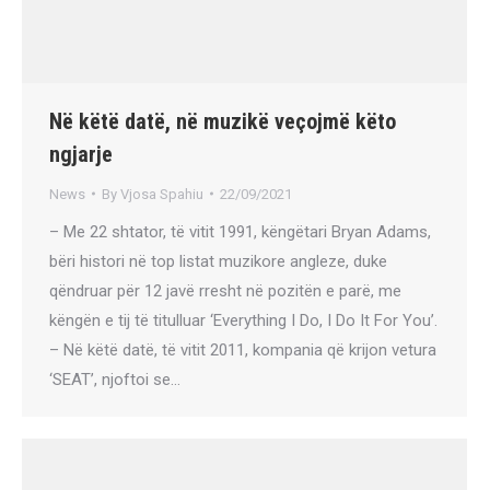
Në këtë datë, në muzikë veçojmë këto
ngjarje
News
By
Vjosa Spahiu
22/09/2021
– Me 22 shtator, të vitit 1991, këngëtari Bryan Adams,
bëri histori në top listat muzikore angleze, duke
qëndruar për 12 javë rresht në pozitën e parë, me
këngën e tij të titulluar ‘Everything I Do, I Do It For You’.
– Në këtë datë, të vitit 2011, kompania që krijon vetura
‘SEAT’, njoftoi se…