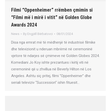
Filmi “Oppenheimer” rrëmben çmimin si
“Filmi më i mirë i vitit” në Golden Globe
Awards 2024
News
By
Engjëll Bërbatovci
08/01/2024
Disa nga emrat më të mëdhenjë të industrisë filmike
dhe televizionit u nderuan mbrëmë në ceremoninë
vjetore të ndarjes së çmimeve në Golden Globes 2024.
Komediani Jo Koy ishte prezantues i këtij viti në
ceremoninë që u zhvillua në Beverly Hilton në Los
Angeles. Ashtu siç pritej, filmi “Oppenheimer” dhe
seriali televiziv “Succession” ishin fituesit…