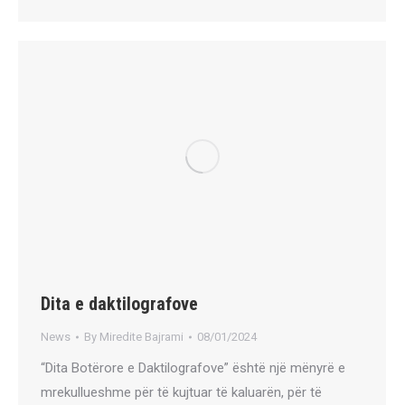
Dita e daktilografove
News
By
Miredite Bajrami
08/01/2024
“Dita Botërore e Daktilografove” është një mënyrë e
mrekullueshme për të kujtuar të kaluarën, për të