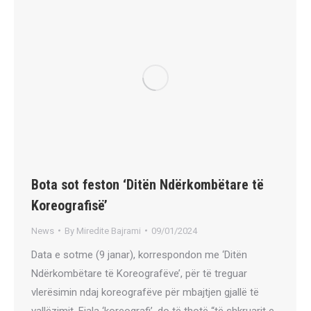
Bota sot feston ‘Ditën Ndërkombëtare të
Koreografisë’
News
By
Miredite Bajrami
09/01/2024
Data e sotme (9 janar), korrespondon me ‘Ditën
Ndërkombëtare të Koreografëve’, për të treguar
vlerësimin ndaj koreografëve për mbajtjen gjallë të
vallëzimit. Fjala ‘koreografi’, do të thotë “të shkruarit e