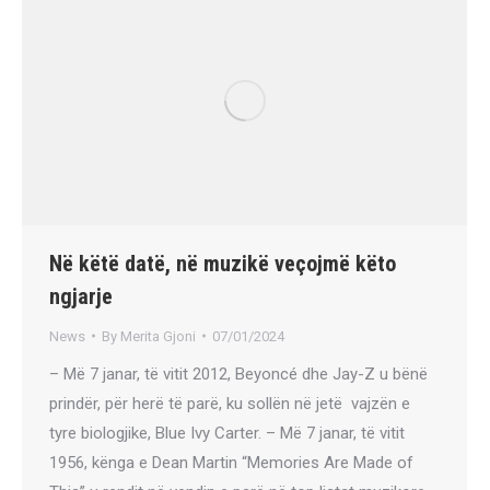
Në këtë datë, në muzikë veçojmë këto
ngjarje
News
By
Merita Gjoni
07/01/2024
– Më 7 janar, të vitit 2012, Beyoncé dhe Jay-Z u bënë
prindër, për herë të parë, ku sollën në jetë vajzën e
tyre biologjike, Blue Ivy Carter. – Më 7 janar, të vitit
1956, kënga e Dean Martin “Memories Are Made of