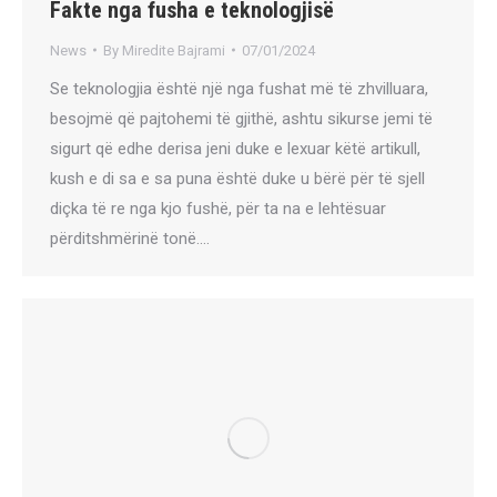
Fakte nga fusha e teknologjisë
News
By
Miredite Bajrami
07/01/2024
Se teknologjia është një nga fushat më të zhvilluara,
besojmë që pajtohemi të gjithë, ashtu sikurse jemi të
sigurt që edhe derisa jeni duke e lexuar këtë artikull,
kush e di sa e sa puna është duke u bërë për të sjell
diçka të re nga kjo fushë, për ta na e lehtësuar
përditshmërinë tonë.…