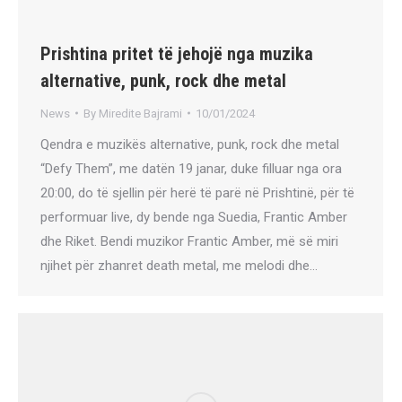
Prishtina pritet të jehojë nga muzika
alternative, punk, rock dhe metal
News
By
Miredite Bajrami
10/01/2024
Qendra e muzikës alternative, punk, rock dhe metal
“Defy Them”, me datën 19 janar, duke filluar nga ora
20:00, do të sjellin për herë të parë në Prishtinë, për të
performuar live, dy bende nga Suedia, Frantic Amber
dhe Riket. Bendi muzikor Frantic Amber, më së miri
njihet për zhanret death metal, me melodi dhe…