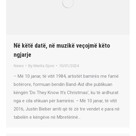
Në këtë datë, në muzikë veçojmë këto
ngjarje
News
By
Merita Gjoni
10/01/2024
– Më 10 janar, të vitit 1984, artistët bamirës me famë
botërore, formuan bendin Band-Aid dhe publikuan
këngën ‘Do They Know It’s Christmas’, ku të ardhurat
nga e cila shkuan për bamirësi. – Më 10 janar, të vitit
2016, Justin Bieber arriti që të zë tre vendet e para në
tabelën e këngëve në Mbretërinë…