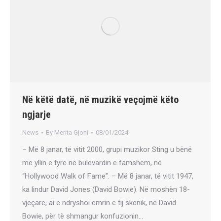
Në këtë datë, në muzikë veçojmë këto
ngjarje
News
By
Merita Gjoni
08/01/2024
– Më 8 janar, të vitit 2000, grupi muzikor Sting u bënë
me yllin e tyre në bulevardin e famshëm, në
“Hollywood Walk of Fame”. – Më 8 janar, të vitit 1947,
ka lindur David Jones (David Bowie). Në moshën 18-
vjeçare, ai e ndryshoi emrin e tij skenik, në David
Bowie, për të shmangur konfuzionin…