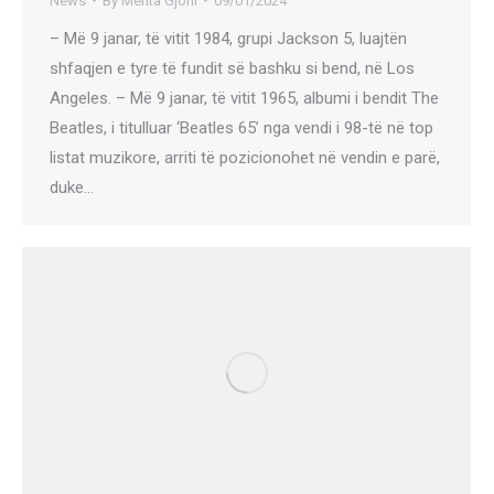
News
By
Merita Gjoni
09/01/2024
– Më 9 janar, të vitit 1984, grupi Jackson 5, luajtën
shfaqjen e tyre të fundit së bashku si bend, në Los
Angeles. – Më 9 janar, të vitit 1965, albumi i bendit The
Beatles, i titulluar ‘Beatles 65’ nga vendi i 98-të në top
listat muzikore, arriti të pozicionohet në vendin e parë,
duke…