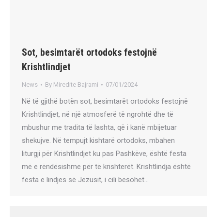
Sot, besimtarët ortodoks festojnë
Krishtlindjet
News
By
Miredite Bajrami
07/01/2024
Në të gjithë botën sot, besimtarët ortodoks festojnë
Krishtlindjet, në një atmosferë të ngrohtë dhe të
mbushur me tradita të lashta, që i kanë mbijetuar
shekujve. Në tempujt kishtarë ortodoks, mbahen
liturgji për Krishtlindjet ku pas Pashkëve, është festa
më e rëndësishme për të krishterët. Krishtlindja është
festa e lindjes së Jezusit, i cili besohet…