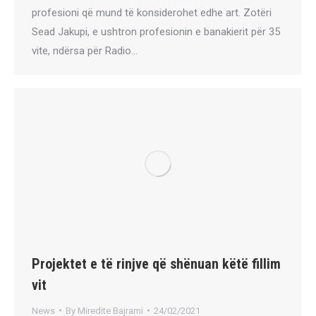
profesioni që mund të konsiderohet edhe art. Zotëri
Sead Jakupi, e ushtron profesionin e banakierit për 35
vite, ndërsa për Radio…
Projektet e të rinjve që shënuan këtë fillim
vit
News
By
Miredite Bajrami
24/02/2021