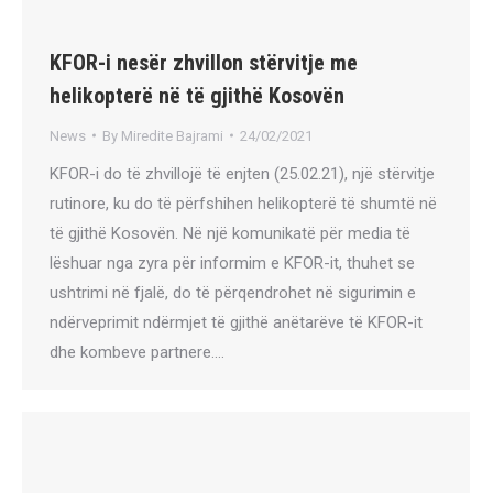
KFOR-i nesër zhvillon stërvitje me
helikopterë në të gjithë Kosovën
News
By
Miredite Bajrami
24/02/2021
KFOR-i do të zhvillojë të enjten (25.02.21), një stërvitje
rutinore, ku do të përfshihen helikopterë të shumtë në
të gjithë Kosovën. Në një komunikatë për media të
lëshuar nga zyra për informim e KFOR-it, thuhet se
ushtrimi në fjalë, do të përqendrohet në sigurimin e
ndërveprimit ndërmjet të gjithë anëtarëve të KFOR-it
dhe kombeve partnere.…