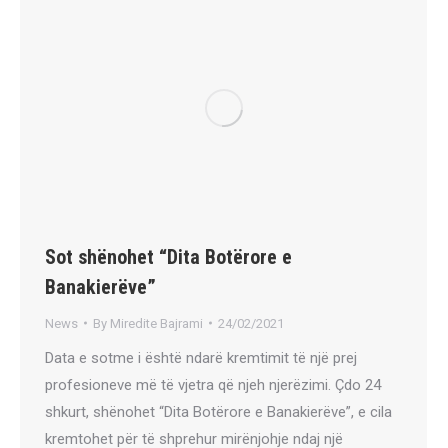
Sot shënohet “Dita Botërore e
Banakierëve”
News
By
Miredite Bajrami
24/02/2021
Data e sotme i është ndarë kremtimit të një prej
profesioneve më të vjetra që njeh njerëzimi. Çdo 24
shkurt, shënohet “Dita Botërore e Banakierëve”, e cila
kremtohet për të shprehur mirënjohje ndaj një