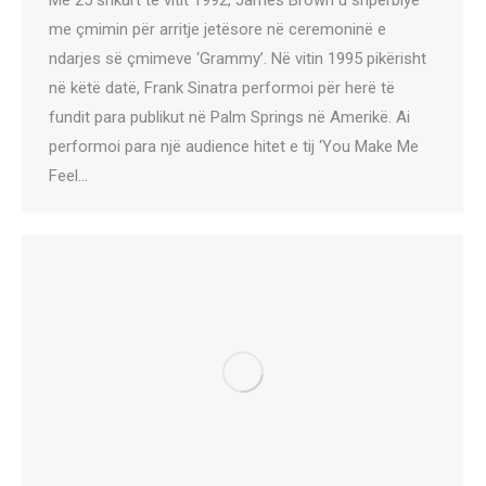
Me 25 shkurt të vitit 1992, James Brown u shpërblye
me çmimin për arritje jetësore në ceremoninë e
ndarjes së çmimeve ‘Grammy’. Në vitin 1995 pikërisht
në këtë datë, Frank Sinatra performoi për herë të
fundit para publikut në Palm Springs në Amerikë. Ai
performoi para një audience hitet e tij ‘You Make Me
Feel…