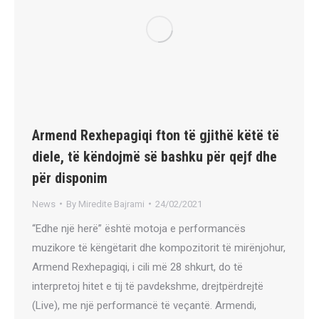
Armend Rexhepagiqi fton të gjithë këtë të
diele, të këndojmë së bashku për qejf dhe
për disponim
News
By
Miredite Bajrami
24/02/2021
“Edhe një herë” është motoja e performancës
muzikore të këngëtarit dhe kompozitorit të mirënjohur,
Armend Rexhepagiqi, i cili më 28 shkurt, do të
interpretoj hitet e tij të pavdekshme, drejtpërdrejtë
(Live), me një performancë të veçantë. Armendi,