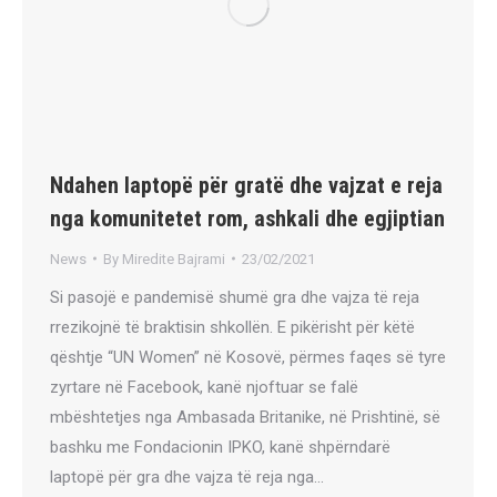
Ndahen laptopë për gratë dhe vajzat e reja
nga komunitetet rom, ashkali dhe egjiptian
News
By
Miredite Bajrami
23/02/2021
Si pasojë e pandemisë shumë gra dhe vajza të reja
rrezikojnë të braktisin shkollën. E pikërisht për këtë
qështje “UN Women” në Kosovë, përmes faqes së tyre
zyrtare në Facebook, kanë njoftuar se falë
mbështetjes nga Ambasada Britanike, në Prishtinë, së
bashku me Fondacionin IPKO, kanë shpërndarë
laptopë për gra dhe vajza të reja nga…