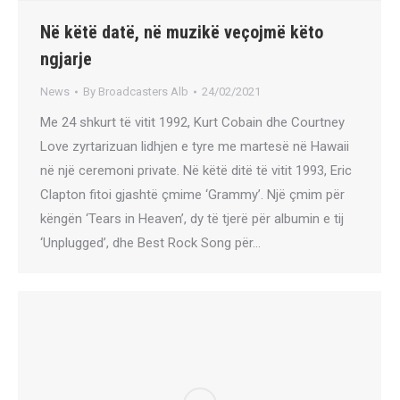
Në këtë datë, në muzikë veçojmë këto
ngjarje
News
By
Broadcasters Alb
24/02/2021
Me 24 shkurt të vitit 1992, Kurt Cobain dhe Courtney
Love zyrtarizuan lidhjen e tyre me martesë në Hawaii
në një ceremoni private. Në këtë ditë të vitit 1993, Eric
Clapton fitoi gjashtë çmime ‘Grammy’. Një çmim për
këngën ‘Tears in Heaven’, dy të tjerë për albumin e tij
‘Unplugged’, dhe Best Rock Song për…