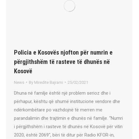
Policia e Kosovës njofton për numrin e
përgjithshëm të rasteve të dhunës në
Kosovë
News
By
Miredite Bajrami
25/02/2021
Dhuna në familje është një problem serioz dhe i
përhapur, kështu që shumë institucione vendore dhe
ndërkombëtare po vazhdojnë të merren me
parandalimin dhe trajtimin e dhunës në familje. “Numri
i përgjithshëm i rasteve të dhunës në Kosovë për vitin
2020, është 2069“, bëri të ditur për Radio KFOR-in,