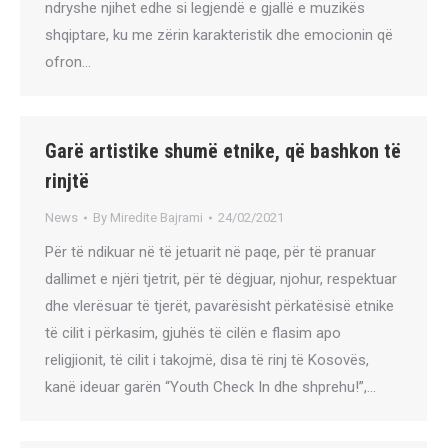
ndryshe njihet edhe si legjendë e gjallë e muzikës
shqiptare, ku me zërin karakteristik dhe emocionin që
ofron…
Garë artistike shumë etnike, që bashkon të
rinjtë
News
By
Miredite Bajrami
24/02/2021
Për të ndikuar në të jetuarit në paqe, për të pranuar
dallimet e njëri tjetrit, për të dëgjuar, njohur, respektuar
dhe vlerësuar të tjerët, pavarësisht përkatësisë etnike
të cilit i përkasim, gjuhës të cilën e flasim apo
religjionit, të cilit i takojmë, disa të rinj të Kosovës,
kanë ideuar garën “Youth Check In dhe shprehu!”,…