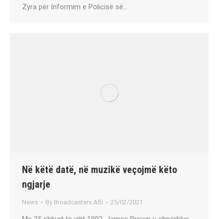
Zyra për Informim e Policisë së…
Në këtë datë, në muzikë veçojmë këto
ngjarje
News
By
Broadcasters Alb
25/02/2021