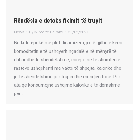
Rëndësia e detoksifikimit të trupit
News
By
Miredite Bajrami
25/02/2021
Në këtë epokë me plot dinamizëm, jo të gjithë e kemi
komoditetin e të ushqyerit ngadalë e në mënyrë të
duhur dhe të shëndetshme, mirëpo në të shumtën e
rasteve ushqehemi me vakte të shpejta, kalorike dhe
jo të shëndetshme për trupin dhe mendjen tonë. Për
ata që konsumojnë ushqime kalorike e të dëmshme
për…