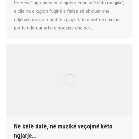
Poetëve” apo ndryshe e njohur edhe si ‘Festa magjike’,
e cila na e kujton fuqinë e fjalës së shkruar dhe
ndjenjën që ajo mund të zgjojë. Dita e sotme u krijua
për të nderuar artin e poezisë dhe për…
Në këtë datë, në muzikë veçojmë këto
ngjarje…