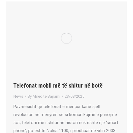
Telefonat mobil më të shitur në botë
News
By
Miredite Bajrami
23/08/2025
Pavarësisht që telefonat e mençur kanë sjell
revolucion në mënyrën se si komunikojmë e punojmë
sot, telefoni më i shitur në histori nuk është një ‘smart
phone’, po është Nokia 1100, i prodhuar në vitin 2003.