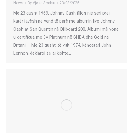
News
By
Vjosa Spahiu
23/08/2025
Me 23 gusht 1969, Johnny Cash fillon një seri prej
katër javësh në vend të parë me albumin live Johnny
Cash at San Quentin në Billboard 200. Albumi më vonë
u çertifikua me 3× Platinum në SHBA dhe Gold në
Britani. – Me 23 gusht, të vitit 1974, këngëtari John
Lennon, deklaroi se ai kishte…