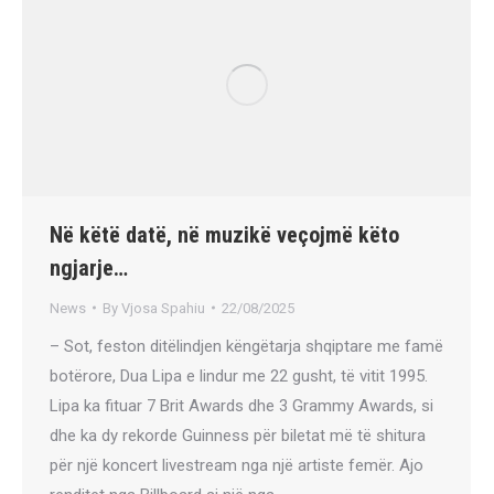
Në këtë datë, në muzikë veçojmë këto
ngjarje…
News
By
Vjosa Spahiu
22/08/2025
– Sot, feston ditëlindjen këngëtarja shqiptare me famë
botërore, Dua Lipa e lindur me 22 gusht, të vitit 1995.
Lipa ka fituar 7 Brit Awards dhe 3 Grammy Awards, si
dhe ka dy rekorde Guinness për biletat më të shitura
për një koncert livestream nga një artiste femër. Ajo