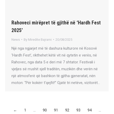
Rahoveci mirëpret të gjithë në ‘Hardh Fest
2025’
News
By
Miredite Bajrami
20/08/2025
Një nga ngjarjet më të dashura kulturore në Kosovë
‘Hardh Fest’, rikthehet këtë vit në qytetin e verës, në
Rahovec, nga data 5 e deri më 7 shtator. Festivali i
vjeljes së rrushit sjell traditën, muzikën dhe verën në
një atmosferë që bashkon të gjitha gjeneratat, nën
moton: “Për kokërr t’qejfit!” Gjatë tri netëve, vizitorët…
←
1
…
90
91
92
93
94
…