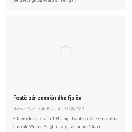
renditet nga Billboard si një nga…
Festë për zemrën dhe fjalën
News
By
Miredite Bajrami
21/08/2025
E themeluar në vitin 1994, nga filantropi dhe shkrimtari
britanik, William Sieghart sot, shënohet “Dita e