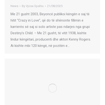
News
By
Vjosa Spahiu
21/08/2025
Me 21 gusht 2003, Beyoncé publikoi këngën e saj të
hitit “Crazy in Love”, që do të shënonte fillimin e
karrierës së saj si solo artiste pas ndarjes nga grupi
Destiny’s Child. – Me 21 gusht, të vitit 1938, kishte
lindur këngëtari, producenti dhe aktori Kenny Rogers.
Ai kishte mbi 120 këngë, në pozitën e…