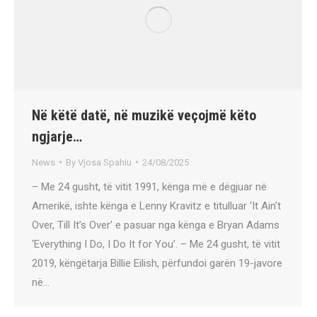
Në këtë datë, në muzikë veçojmë këto
ngjarje…
News
By
Vjosa Spahiu
24/08/2025
– Me 24 gusht, të vitit 1991, kënga më e dëgjuar në
Amerikë, ishte kënga e Lenny Kravitz e titulluar ‘It Ain’t
Over, Till It’s Over’ e pasuar nga kënga e Bryan Adams
‘Everything I Do, I Do It for You’. – Me 24 gusht, të vitit
2019, këngëtarja Billie Eilish, përfundoi garën 19-javore
në…