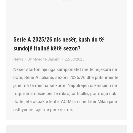
Serie A 2025/26 nis nesër, kush do të
sundojë Italinë këtë sezon?
News
By
Miredite Bajrami
22/08/2025
Nesër starton një nga kampionatet më të ndjekura në
botë, Serie A italiane, sezoni 2025/26 dhe pritshmëritë
janë më të mëdha se kurrë! Napoli vjen si kampion në
fuqi, me ambicie për të mbrojtur titullin, por rruga nuk
do të jetë aspak e lehtë. AC Milan dhe Inter Milan janë
rikthyer në lojë me përforcime,…