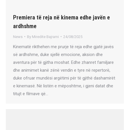
Premiera të reja në kinema edhe javën e
ardhshme
News
By
Miredite Bajrami
24/08/2025
Kinematë rikthehen me prurje të reja edhe gjatë javës
së ardhshme, duke sjellë emocione, aksion dhe
aventura për të gjitha moshat. Edhe zhanret familjare
dhe animimet kanë zënë vendin e tyre në repertorë,
duke ofruar mundësi argëtimi për të gjithë dashamirët
e kinemasë. Në listën e mëposhtme, i gjeni datat dhe
titujt e filmave që…