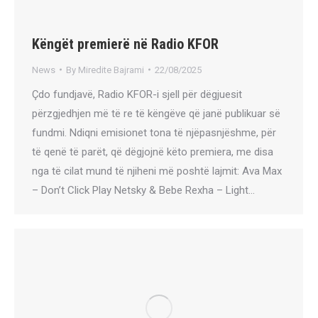
Këngët premierë në Radio KFOR
News
By
Miredite Bajrami
22/08/2025
Çdo fundjavë, Radio KFOR-i sjell për dëgjuesit
përzgjedhjen më të re të këngëve që janë publikuar së
fundmi. Ndiqni emisionet tona të njëpasnjëshme, për
të qenë të parët, që dëgjojnë këto premiera, me disa
nga të cilat mund të njiheni më poshtë lajmit: Ava Max
– Don’t Click Play Netsky & Bebe Rexha – Light…