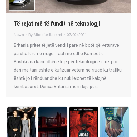
Të rejat më të fundit në teknologji
News
By
Miredite Bajrami
07/02/2021
Britania pritet të jetë vendi i parë në botë që veturave
pa shoferë në rrugë. Tashmë edhe Kombet e
Bashkuara kanë dhënë leje për teknologjinë e re, por
deri më tani është e kufizuar vetëm në rrugë ku trafiku
është jo i rënduar dhe ku nuk lejohet të kalojnë
këmbësorët. Derisa Britania morri leje për…