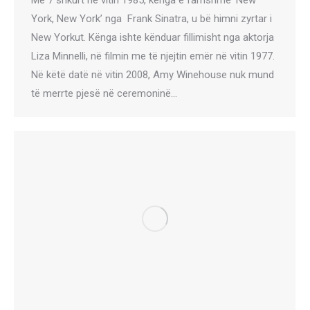
Me 7 shkurt në vitin 1985, kënga e famshme ‘New
York, New York’ nga Frank Sinatra, u bë himni zyrtar i
New Yorkut. Kënga ishte kënduar fillimisht nga aktorja
Liza Minnelli, në filmin me të njejtin emër në vitin 1977.
Në këtë datë në vitin 2008, Amy Winehouse nuk mund
të merrte pjesë në ceremoninë…