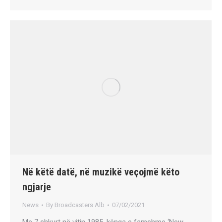
Në këtë datë, në muzikë veçojmë këto
ngjarje
News
By
Broadcasters Alb
07/02/2021