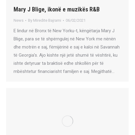
Mary J Blige, ikonë e muzikës R&B
News
By
Miredite Bajrami
06/02/2021
E lindur në Bronx të New Yorku-t, këngëtarja Mary J
Blige, para se të shpërngulej në New York me nënën
dhe motrën e saj, fëmijërinë e saj e kaloi në Savannah
të Georgia’s. Ajo kishte një jetë shumë të vështirë, ku
ishte detyruar ta braktisë edhe shkollën për të
mbështetur financiarisht familjen e saj. Megjithatë…