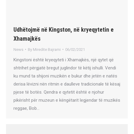
Udhëtojmë në Kingston, në kryeqytetin e
Xhamajkës
News
By
Miredite Bajrami
06/02/2021
Kingstoni është kryeqyteti i Xhamajkës, një qytet që
shtrihet përgjatë bregut juglindor të këtij ishulli. Vendi
ku mund ta shijoni muzikën e bukur dhe jetën e natës
derisa lëvizni nën ritmin e daulleve tradicionale të kësaj
pjese të botës. Qendra e qytetit është e njohur
pikërisht për muzeun e këngëtarit legjendar të muzikës
reggae, Bob…