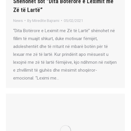
Shënohet sot “Dita Botërore e Leximit me
Zë të Lartë”
News
By
Miredite Bajrami
05/02/2021
“Dita Botërore e Leximit me Zë të Lartë” shënohet në
fillim të muajit shkurt, duke motivuar fëmijët,
adoleshentët dhe të rriturit në mbarë botën për të
lexuar me zë të lartë. Kur prindërit apo mësuesit u
lexojnë me zë të lartë fëmijëve, kjo ndihmon në nxitjen
e zhvillimit të gjuhës dhe mësimit shoqëror-
emocional. “Leximi me…