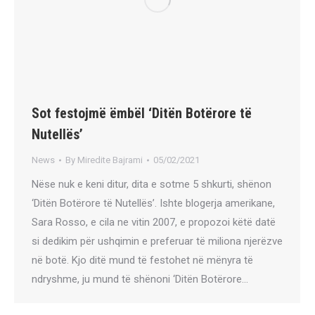
Sot festojmë ëmbël ‘Ditën Botërore të
Nutellës’
News
By
Miredite Bajrami
05/02/2021
Nëse nuk e keni ditur, dita e sotme 5 shkurti, shënon
‘Ditën Botërore të Nutellës’. Ishte blogerja amerikane,
Sara Rosso, e cila ne vitin 2007, e propozoi këtë datë
si dedikim për ushqimin e preferuar të miliona njerëzve
në botë. Kjo ditë mund të festohet në mënyra të
ndryshme, ju mund të shënoni ‘Ditën Botërore…