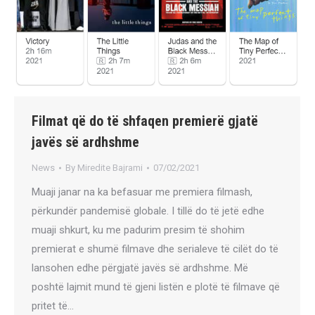
Filmat që do të shfaqen premierë gjatë
javës së ardhshme
News
By
Miredite Bajrami
07/02/2021
Muaji janar na ka befasuar me premiera filmash,
përkundër pandemisë globale. I tillë do të jetë edhe
muaji shkurt, ku me padurim presim të shohim
premierat e shumë filmave dhe serialeve të cilët do të
lansohen edhe përgjatë javës së ardhshme. Më
poshtë lajmit mund të gjeni listën e plotë të filmave që
pritet të…