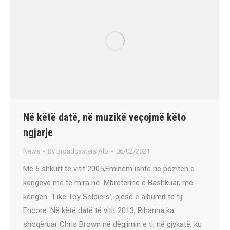
Në këtë datë, në muzikë veçojmë këto
ngjarje
News
By
Broadcasters Alb
06/02/2021
Me 6 shkurt të vitit 2005,Eminem ishte në pozitën e
këngëve më të mira në ​​ Mbretërinë e Bashkuar, me
këngën ‘Like Toy Soldiers’, pjesë e albumit të tij
Encore. Në këtë datë të vitit 2013, Rihanna ka
shoqëruar Chris Brown në dëgjimin e tij në gjykatë, ku