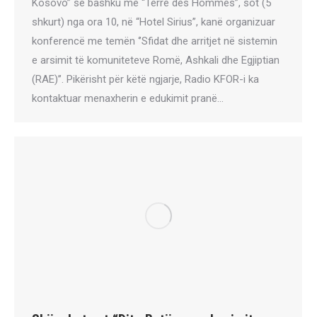
Kosovo” së bashku me “Terre des Hommes”, sot (5
shkurt) nga ora 10, në “Hotel Sirius”, kanë organizuar
konferencë me temën ‘’Sfidat dhe arritjet në sistemin
e arsimit të komuniteteve Romë, Ashkali dhe Egjiptian
(RAE)’’. Pikërisht për këtë ngjarje, Radio KFOR-i ka
kontaktuar menaxherin e edukimit pranë…