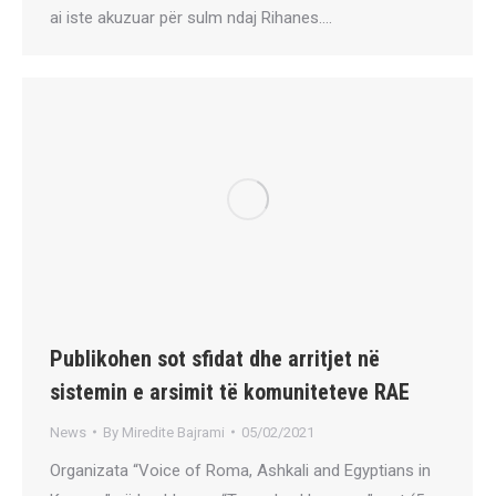
ai iste akuzuar për sulm ndaj Rihanes.…
Publikohen sot sfidat dhe arritjet në
sistemin e arsimit të komuniteteve RAE
News
By
Miredite Bajrami
05/02/2021
Organizata “Voice of Roma, Ashkali and Egyptians in