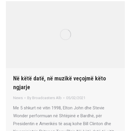
Në këtë datë, në muzikë veçojmë këto
ngjarje
News
By
Broadcasters Alb
05/02/2021
Me 5 shkurt në vitin 1998, Elton John dhe Stevie
Wonder performuan në Shtëpinë e Bardhë, për
Presidentin e Amerikës të asaj kohe Bill Clinton dhe