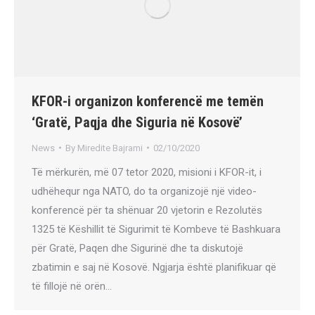
KFOR-i organizon konferencë me temën
‘Gratë, Paqja dhe Siguria në Kosovë’
News
By
Miredite Bajrami
02/10/2020
Të mërkurën, më 07 tetor 2020, misioni i KFOR-it, i
udhëhequr nga NATO, do ta organizojë një video-
konferencë për ta shënuar 20 vjetorin e Rezolutës
1325 të Këshillit të Sigurimit të Kombeve të Bashkuara
për Gratë, Paqen dhe Sigurinë dhe ta diskutojë
zbatimin e saj në Kosovë. Ngjarja është planifikuar që
të fillojë në orën…