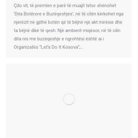
Çdo vit, të premten e parë të muajit tetor shënohet
‘Dita Botërore e Buzëqeshjes’, në të cilën kërkohet nga
njerëzit në gjithë botën që të bëjnë një akt mirësie dhe
ta bëjnë dikë të qesh. Një ambient miqësor, në të cilin
dita nis me buzëqeshje e ngrohtësi është ai i
Organizatës “Let’s Do It Kosova”,…