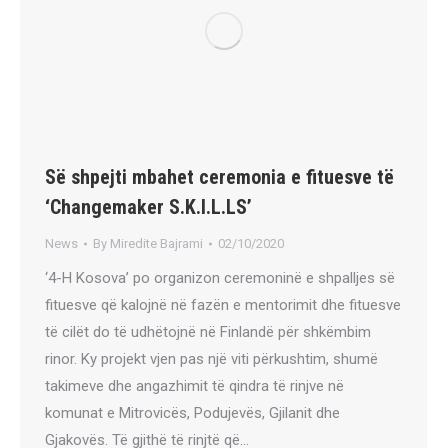
Së shpejti mbahet ceremonia e fituesve të
‘Changemaker S.K.I.L.LS’
News
By
Miredite Bajrami
02/10/2020
‘4-H Kosova’ po organizon ceremoninë e shpalljes së
fituesve që kalojnë në fazën e mentorimit dhe fituesve
të cilët do të udhëtojnë në Finlandë për shkëmbim
rinor. Ky projekt vjen pas një viti përkushtim, shumë
takimeve dhe angazhimit të qindra të rinjve në
komunat e Mitrovicës, Podujevës, Gjilanit dhe
Gjakovës. Të gjithë të rinjtë që…