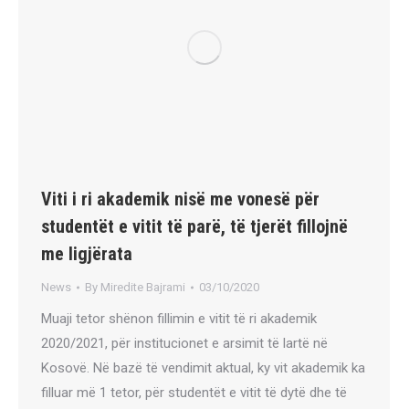
Viti i ri akademik nisë me vonesë për
studentët e vitit të parë, të tjerët fillojnë
me ligjërata
News
By
Miredite Bajrami
03/10/2020
Muaji tetor shënon fillimin e vitit të ri akademik
2020/2021, për institucionet e arsimit të lartë në
Kosovë. Në bazë të vendimit aktual, ky vit akademik ka
filluar më 1 tetor, për studentët e vitit të dytë dhe të