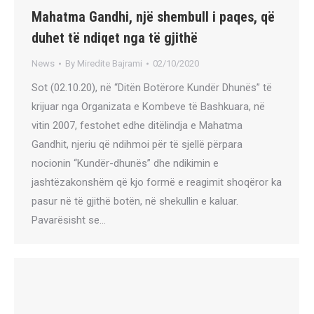
Mahatma Gandhi, një shembull i paqes, që
duhet të ndiqet nga të gjithë
News
By
Miredite Bajrami
02/10/2020
Sot (02.10.20), në “Ditën Botërore Kundër Dhunës” të
krijuar nga Organizata e Kombeve të Bashkuara, në
vitin 2007, festohet edhe ditëlindja e Mahatma
Gandhit, njeriu që ndihmoi për të sjellë përpara
nocionin “Kundër-dhunës” dhe ndikimin e
jashtëzakonshëm që kjo formë e reagimit shoqëror ka
pasur në të gjithë botën, në shekullin e kaluar.
Pavarësisht se…