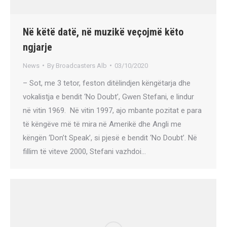
Në këtë datë, në muzikë veçojmë këto
ngjarje
News
By
Broadcasters Alb
03/10/2020
– Sot, me 3 tetor, feston ditëlindjen këngëtarja dhe
vokalistja e bendit ‘No Doubt’, Gwen Stefani, e lindur
në vitin 1969. Në vitin 1997, ajo mbante pozitat e para
të këngëve më të mira në Amerikë dhe Angli me
këngën ‘Don’t Speak’, si pjesë e bendit ‘No Doubt’. Në
fillim të viteve 2000, Stefani vazhdoi…