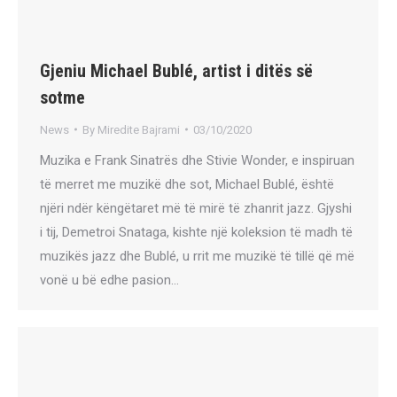
Gjeniu Michael Bublé, artist i ditës së
sotme
News
By
Miredite Bajrami
03/10/2020
Muzika e Frank Sinatrës dhe Stivie Wonder, e inspiruan
të merret me muzikë dhe sot, Michael Bublé, është
njëri ndër këngëtaret më të mirë të zhanrit jazz. Gjyshi
i tij, Demetroi Snataga, kishte një koleksion të madh të
muzikës jazz dhe Bublé, u rrit me muzikë të tillë që më
vonë u bë edhe pasion…