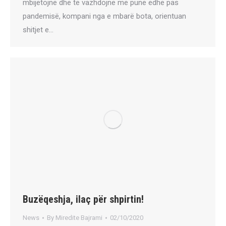
mbijetojnë dhe të vazhdojnë me punë edhe pas
pandemisë, kompani nga e mbarë bota, orientuan
shitjet e…
Buzëqeshja, ilaç për shpirtin!
News
By
Miredite Bajrami
02/10/2020