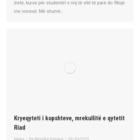
tretë, kurse për studentët e rinj të vitit të parë do fillojë
me vonesë. Më shumë…
Kryeqyteti i kopshteve, mrekullitë e qytetit
Riad
News
By
Miredite Bajrami
03/10/2020