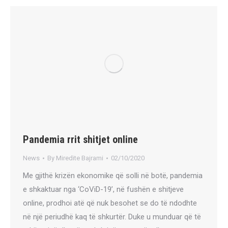
Pandemia rrit shitjet online
News
By
Miredite Bajrami
02/10/2020
Me gjithë krizën ekonomike që solli në botë, pandemia
e shkaktuar nga ‘CoViD-19’, në fushën e shitjeve
online, prodhoi atë që nuk besohet se do të ndodhte
në një periudhë kaq të shkurtër. Duke u munduar që të