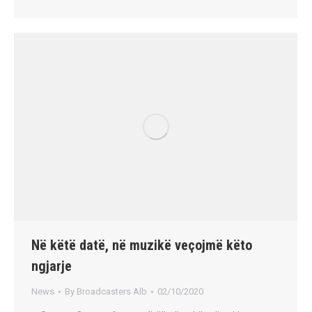
Në këtë datë, në muzikë veçojmë këto
ngjarje
News
By
Broadcasters Alb
02/10/2020