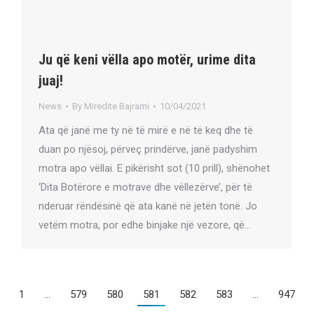
Ju që keni vëlla apo motër, urime dita
juaj!
News
By
Miredite Bajrami
10/04/2021
Ata që janë me ty në të mirë e në të keq dhe të
duan po njësoj, përveç prindërve, janë padyshim
motra apo vëllai. E pikërisht sot (10 prill), shënohet
‘Dita Botërore e motrave dhe vëllezërve’, për të
nderuar rëndësinë që ata kanë në jetën tonë. Jo
vetëm motra, por edhe binjake një vezore, që…
1
…
579
580
581
582
583
…
947