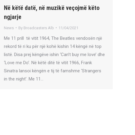
Në këtë datë, në muzikë veçojmë këto
ngjarje
News
By
Broadcasters Alb
11/04/2021
Me 11 prill të vitit 1964, The Beatles vendosën një
rekord të ri ku për një kohë kishin 14 këngë në top
listë. Disa prej këngëve ishin ‘Can’t buy me love’ dhe
‘Love me Do’. Në këtë ditë të vitit 1966, Frank
Sinatra lansoi këngën e tij të famshme ‘Strangers
in the night’. Me 11…