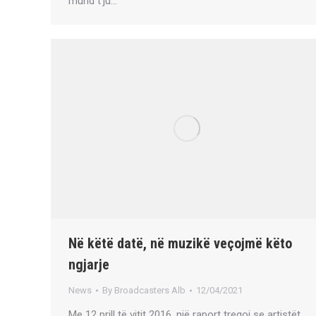
mund t’ju…
Në këtë datë, në muzikë veçojmë këto
ngjarje
News
By
Broadcasters Alb
12/04/2021
Me 12 prill të vitit 2016, një raport tregoi se artistët