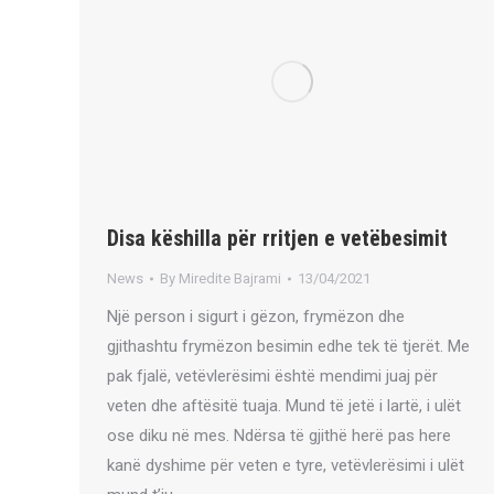
Disa këshilla për rritjen e vetëbesimit
News
By
Miredite Bajrami
13/04/2021
Një person i sigurt i gëzon, frymëzon dhe
gjithashtu frymëzon besimin edhe tek të tjerët. Me
pak fjalë, vetëvlerësimi është mendimi juaj për
veten dhe aftësitë tuaja. Mund të jetë i lartë, i ulët
ose diku në mes. Ndërsa të gjithë herë pas here
kanë dyshime për veten e tyre, vetëvlerësimi i ulët