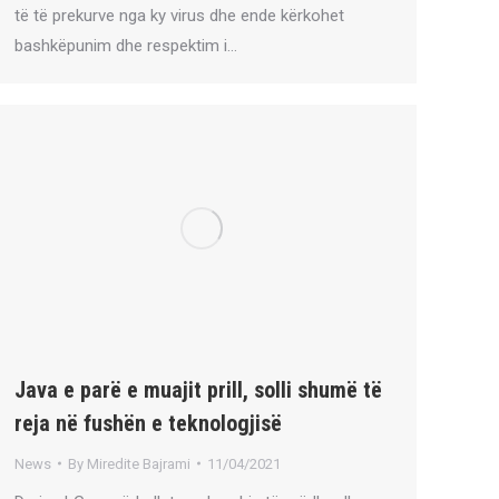
të të prekurve nga ky virus dhe ende kërkohet
bashkëpunim dhe respektim i…
Java e parë e muajit prill, solli shumë të
reja në fushën e teknologjisë
News
By
Miredite Bajrami
11/04/2021