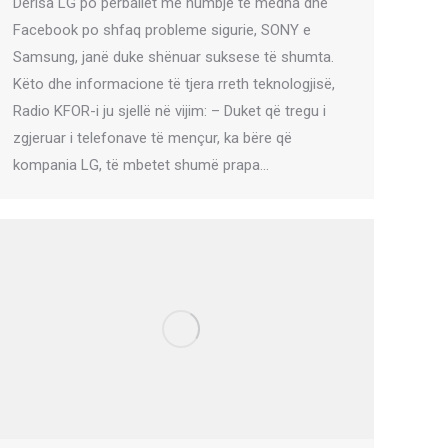
Derisa LG po përballet me humbje të mëdha dhe
Facebook po shfaq probleme sigurie, SONY e
Samsung, janë duke shënuar suksese të shumta.
Këto dhe informacione të tjera rreth teknologjisë,
Radio KFOR-i ju sjellë në vijim: – Duket që tregu i
zgjeruar i telefonave të mençur, ka bëre që
kompania LG, të mbetet shumë prapa…