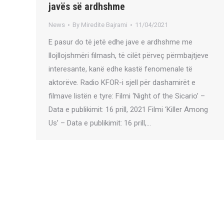
javës së ardhshme
News
By
Miredite Bajrami
11/04/2021
E pasur do të jetë edhe jave e ardhshme me
llojllojshmëri filmash, të cilët përveç përmbajtjeve
interesante, kanë edhe kastë fenomenale të
aktorëve. Radio KFOR-i sjell për dashamirët e
filmave listën e tyre: Filmi ‘Night of the Sicario’ –
Data e publikimit: 16 prill, 2021 Filmi ‘Killer Among
Us’ – Data e publikimit: 16 prill,…