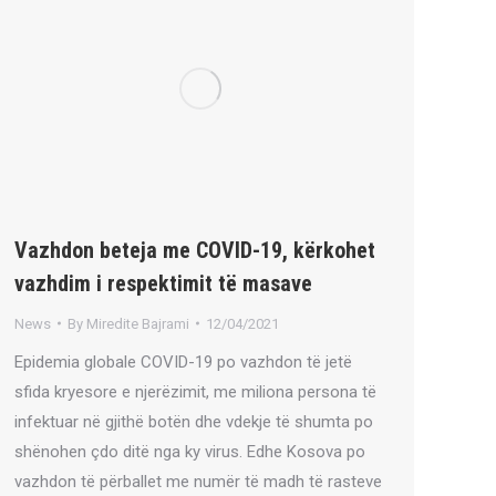
Vazhdon beteja me COVID-19, kërkohet
vazhdim i respektimit të masave
News
By
Miredite Bajrami
12/04/2021
Epidemia globale COVID-19 po vazhdon të jetë
sfida kryesore e njerëzimit, me miliona persona të
infektuar në gjithë botën dhe vdekje të shumta po
shënohen çdo ditë nga ky virus. Edhe Kosova po
vazhdon të përballet me numër të madh të rasteve