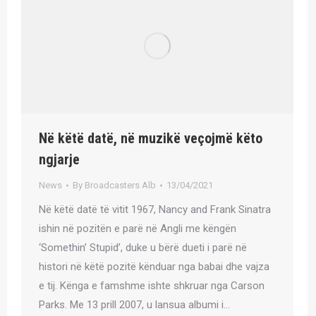
Në këtë datë, në muzikë veçojmë këto
ngjarje
News
By
Broadcasters Alb
13/04/2021
Në këtë datë të vitit 1967, Nancy and Frank Sinatra
ishin në pozitën e parë në Angli me këngën
‘Somethin’ Stupid’, duke u bërë dueti i parë në
histori në këtë pozitë kënduar nga babai dhe vajza
e tij. Kënga e famshme ishte shkruar nga Carson
Parks. Me 13 prill 2007, u lansua albumi i…