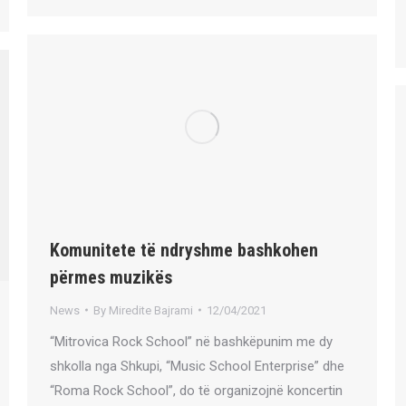
Komunitete të ndryshme bashkohen
përmes muzikës
News
By
Miredite Bajrami
12/04/2021
“Mitrovica Rock School” në bashkëpunim me dy
shkolla nga Shkupi, “Music School Enterprise” dhe
“Roma Rock School”, do të organizojnë koncertin