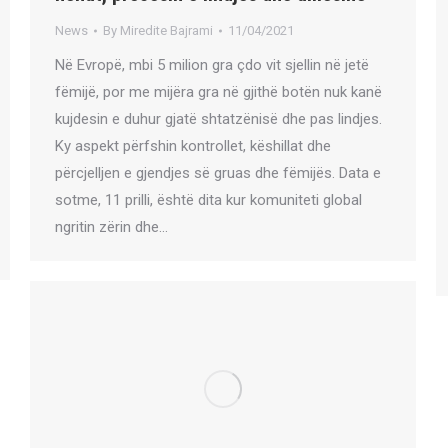
News
By
Miredite Bajrami
11/04/2021
Në Evropë, mbi 5 milion gra çdo vit sjellin në jetë
fëmijë, por me mijëra gra në gjithë botën nuk kanë
kujdesin e duhur gjatë shtatzënisë dhe pas lindjes.
Ky aspekt përfshin kontrollet, këshillat dhe
përcjelljen e gjendjes së gruas dhe fëmijës. Data e
sotme, 11 prilli, është dita kur komuniteti global
ngritin zërin dhe…