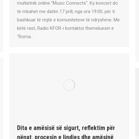
multietnik online “Music Connects”. Ky koncert do
të mbahet me datën 17 prill, nga ora 19:00, për ti
bashkuar të rinjtë e komuniteteve të ndryshme. Me
këtë rast, Radio KFOR-i kontaktoi themeluesin e
“Roma…
Dita e amësisë së sigurt, reflektim për
nënat, procesin e lindjes dhe amësinë