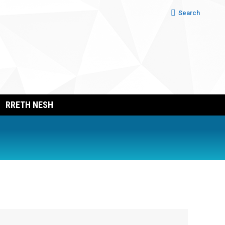
Search:
Search
RRETH NESH